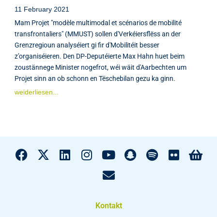
11 February 2021
Mam Projet "modèle multimodal et scénarios de mobilité
transfrontaliers" (MMUST) sollen d'Verkéiersflëss an der
Grenzregioun analyséiert gi fir d'Mobilitéit besser
z’organiséieren. Den DP-Deputéierte Max Hahn huet beim
zoustännege Minister nogefrot, wéi wäit d'Aarbechten um
Projet sinn an ob schonn en Tëschebilan gezu ka ginn.
weiderliesen...
Kontakt