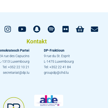
Kontakt
emokratesch Partei
DP-Fraktioun
2A rue des Capucins
9 rue du St. Esprit
L-1313 Luxembourg
L-1475 Luxembourg
Tel: +352 22 10 21
Tel: +352 22 41 84
secretariat@dp.lu
groupdp@chd.lu