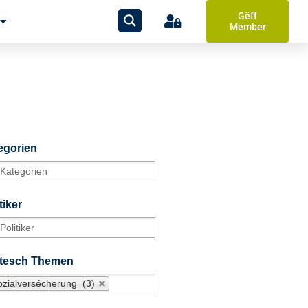
Gëff
Member
egorien
tiker
itesch Themen
ozialversécherung (3)