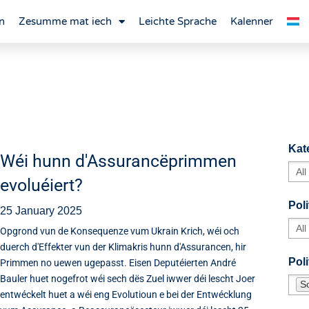
n
Zesumme mat iech
Leichte Sprache
Kalenner
Kat
Wéi hunn d'Assurancëprimmen
evoluéiert?
Poli
25 January 2025
Opgrond vun de Konsequenze vum Ukrain Krich, wéi och
duerch d'Effekter vun der Klimakris hunn d'Assurancen, hir
Pol
Primmen no uewen ugepasst. Eisen Deputéierten André
Bauler huet nogefrot wéi sech dës Zuel iwwer déi lescht Joer
S
entwéckelt huet a wéi eng Evolutioun e bei der Entwécklung