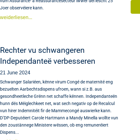
vum Assurance- a Reassurancësecteur iwwer déi lescht 25
Joer observéiere kann.
weiderliesen...
Rechter vu schwangeren
Independanteë verbesseren
21 June 2024
Schwanger Salariéen, kënne virum Congé de maternité eng
bezuelten Aarbechtsdispens ufroen, wann si z.B. aus
gesondheetleche Grënn net schaffe kënnen. Independanteën
hunn dës Méiglechkeet net, wat sech negativ op de Recalcul
vun hirer Indemnitéit fir de Mammecongé auswierke kann.
D’DP-Deputéiert Carole Hartmann a Mandy Minella wollte vun
den zoustännege Ministere wëssen, ob eng remuneréiert
Dispens...