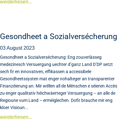
weiderliesen...
Gesondheet a Sozialversécherung
03 August 2023
Gesondheet a Sozialversécherung: Eng zouverlässeg
medezinesch Versuergung uechter d’ganz Land D’DP setzt
sech fir en innovativen, effikassen a accessibele
Gesondheetssysten mat enger nohalteger an transparenter
Finanzéierung an. Mir wëllen all de Mënschen e séieren Accès
zu enger qualitativ héichwäerteger Versuergung – an alle de
Regioune vum Land – erméiglechen. Dofir brauche mir eng
kloer Visioun...
weiderliesen...