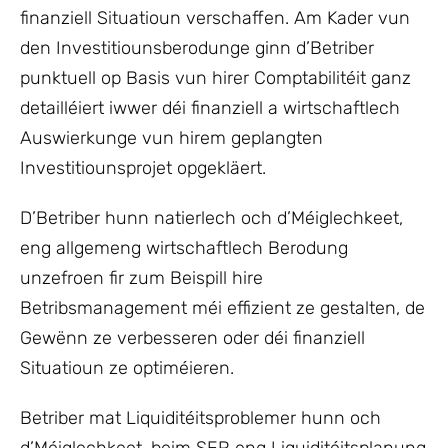
finanziell Situatioun verschaffen. Am Kader vun
den Investitiounsberodunge ginn d’Betriber
punktuell op Basis vun hirer Comptabilitéit ganz
detailléiert iwwer déi finanziell a wirtschaftlech
Auswierkunge vun hirem geplangten
Investitiounsprojet opgekläert.
D’Betriber hunn natierlech och d’Méiglechkeet,
eng allgemeng wirtschaftlech Berodung
unzefroen fir zum Beispill hire
Betribsmanagement méi effizient ze gestalten, de
Gewënn ze verbesseren oder déi finanziell
Situatioun ze optiméieren.
Betriber mat Liquiditéitsproblemer hunn och