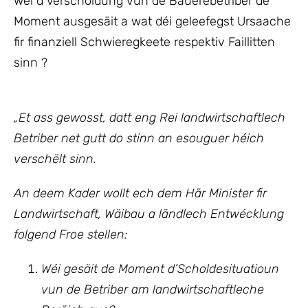
wéi d’Verscholdung vun de Bauerebetriber de
Moment ausgesäit a wat déi geleefegst Ursaache
fir finanziell Schwieregkeete respektiv Faillitten
sinn ?
„Et ass gewosst, datt eng Rei landwirtschaftlech
Betriber net gutt do stinn an esouguer héich
verschëlt sinn.
An deem Kader wollt ech dem Här Minister fir
Landwirtschaft, Wäibau a ländlech Entwécklung
folgend Froe stellen:
Wéi gesäit de Moment d’Scholdesituatioun
vun de Betriber am landwirtschaftleche