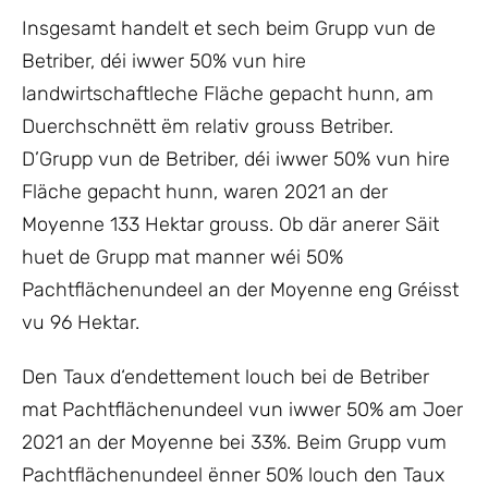
Insgesamt handelt et sech beim Grupp vun de
Betriber, déi iwwer 50% vun hire
landwirtschaftleche Fläche gepacht hunn, am
Duerchschnëtt ëm relativ grouss Betriber.
D’Grupp vun de Betriber, déi iwwer 50% vun hire
Fläche gepacht hunn, waren 2021 an der
Moyenne 133 Hektar grouss. Ob där anerer Säit
huet de Grupp mat manner wéi 50%
Pachtflächenundeel an der Moyenne eng Gréisst
vu 96 Hektar.
Den Taux d‘endettement louch bei de Betriber
mat Pachtflächenundeel vun iwwer 50% am Joer
2021 an der Moyenne bei 33%. Beim Grupp vum
Pachtflächenundeel ënner 50% louch den Taux