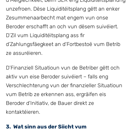
d’Méiglechkeet, beim SER eng Liquiditéitsplanung
unzefroen. Dëse Liquiditéitsplang gëtt an enker
Zesummenaarbecht mat engem vun onse
Beroder erschafft an och vun dësem suivéiert.
D’Zil vum Liquiditéitsplang ass fir
d’Zahlungsfäegkeet an d’Fortbestoë vum Betrib
ze assuréieren.
D’Finanziell Situatioun vun de Betriber gëtt och
aktiv vun eise Beroder suivéiert – falls eng
Verschlechterung vun der finanzieller Situatioun
vum Betrib ze erkennen ass, ergräifen eis
Beroder d’Initiativ, de Bauer direkt ze
kontaktéieren.
3. Wat sinn aus der Siicht vum