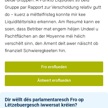
béide Gruppen. A Punkto Liquiditéit sti béid
Gruppe par Rapport zur Verscholdung relativ gutt
do – kuerz a mëttelfristeg konnte mir kee
Liquiditéitsrisiko erkennen. Am Resumé kann ee
soen, dass Betriber mat engem héijen Undeel u
Pachtflächen an der Moyenne méi héich
verschëlt sinn, den Ament deit awer näischt ob
finanziell Schwieregkeeten hin.
Fro eroflueden
Äntwert eroflueden
Dir wëllt dës parlamentaresch Fro op
Lëtzebuergesch iwwersat kréien?