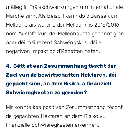
ufälleg fir Präisschwankungen um internationale
Marché sinn. Als Beispill kann do d‘Baisse vum
Mëllechpräis wärend der Mëllechkris 2015/2016
nom Auslafe vun de Mëllechquote genannt ginn
oder déi méi rezent Schwéngskris, déi e
negativen Impakt ob d’Recetten haten.
4. Gëtt et een Zesummenhang tëscht der
Zuel vun de bewirtschaften Hektaren, déi
gepacht sinn, an dem Risiko, a finanziell
Schwieregkeeten ze geroden?
Mir konnte kee positiven Zesummenhang tëscht
de gepachten Hektaren an dem Risiko vu
finanzielle Schwieregkeeten erkennen.