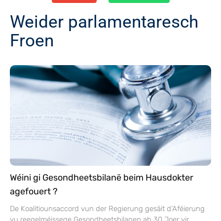
Weider parlamentaresch
Froen
Wéini gi Gesondheetsbilanë beim Hausdokter
agefouert ?
De Koalitiounsaccord vun der Regierung gesäit d’Aféierung
vu reegelméissege Gesondheetsbilanen ab 30 Joer vir.