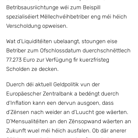
Betribsausriichtunge wéi zum Beispill
spezialiséiert Mëllechvéihbetriber eng méi héich
Verscholdung opweisen.
Wat d’Liquiditéiten ubelaangt, stoungen eise
Betriber zum Ofschlossdatum duerchschnëttlech
77.273 Euro zur Verfügung fir kuerzfristeg
Scholden ze decken.
Duerch déi aktuell Geldpolitik vun der
Europäescher Zentralbank a bedéngt duerch
d‘Inflation kann een dervun ausgoen, dass
d’Zënsen nach weider an d’Luucht goe wäerten.
D’Mensualitéiten an den Zënsopwand wäerten an
Zukunft wuel méi héich ausfalen. Ob där anerer