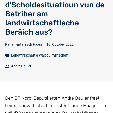
d’Scholdesituatioun vun de
Betriber am
landwirtschaftleche
Beräich aus?
Parlamentaresch Froen
|
10. October 2022
Landwirtschaft a Wäibau
,
Wirtschaft
André Bauler
Den DP Nord-Deputéierten André Bauler freet
beim Landwirtschaftsminister Claude Haagen no