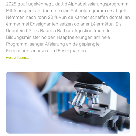
2025 gouf ugekënnegt, datt d’Alphabetiséierungsprogramm
MILA ausgeet an duerch e neie Schoulprogramm ersat gëtt.
Nëmmen nach ronn 20 % vun de Kanner schaffen domat, an
ëmmer méi Enseignanten setzen op aner Léiermëttel. Eis
Deputéiert Gilles Baum a Barbara Agostino froen de
Bildungsminister no den Haaptneierungen am neie
Programm, senger Aféierung an de geplangte
Formatiounscoursen fir d’Enseignanten.
weiderliesen...