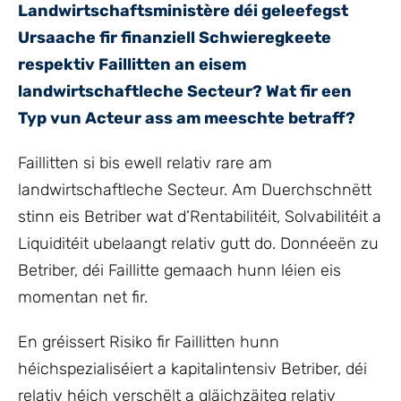
Landwirtschaftsministère déi geleefegst
Ursaache fir finanziell Schwieregkeete
respektiv Faillitten an eisem
landwirtschaftleche Secteur? Wat fir een
Typ vun Acteur ass am meeschte betraff?
Faillitten si bis ewell relativ rare am
landwirtschaftleche Secteur. Am Duerchschnëtt
stinn eis Betriber wat d’Rentabilitéit, Solvabilitéit a
Liquiditéit ubelaangt relativ gutt do. Donnéeën zu
Betriber, déi Faillitte gemaach hunn léien eis
momentan net fir.
En gréissert Risiko fir Faillitten hunn
héichspezialiséiert a kapitalintensiv Betriber, déi
relativ héich verschëlt a gläichzäiteg relativ