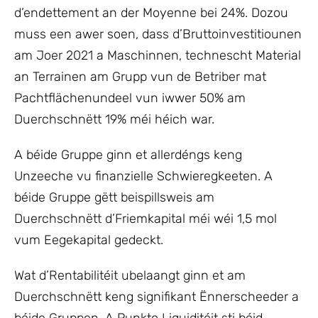
d’endettement an der Moyenne bei 24%. Dozou
muss een awer soen, dass d’Bruttoinvestitiounen
am Joer 2021 a Maschinnen, technescht Material
an Terrainen am Grupp vun de Betriber mat
Pachtflächenundeel vun iwwer 50% am
Duerchschnëtt 19% méi héich war.
A béide Gruppe ginn et allerdéngs keng
Unzeeche vu finanzielle Schwieregkeeten. A
béide Gruppe gëtt beispillsweis am
Duerchschnëtt d’Friemkapital méi wéi 1,5 mol
vum Eegekapital gedeckt.
Wat d’Rentabilitéit ubelaangt ginn et am
Duerchschnëtt keng signifikant Ënnerscheeder a