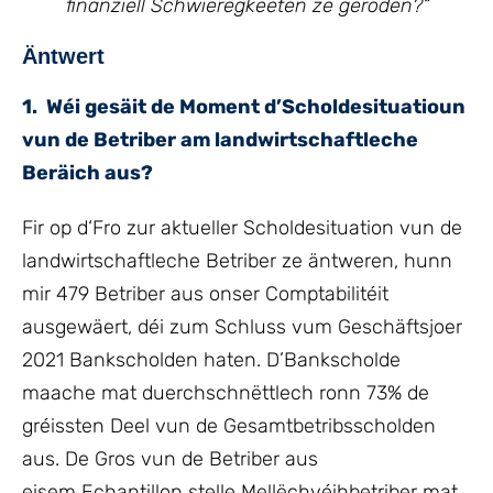
finanziell Schwieregkeeten ze geroden?
“
Äntwert
1. Wéi gesäit de Moment d’Scholdesituatioun
vun de Betriber am landwirtschaftleche
Beräich aus?
Fir op d‘Fro zur aktueller Scholdesituation vun de
landwirtschaftleche Betriber ze äntweren, hunn
mir 479 Betriber aus onser Comptabilitéit
ausgewäert, déi zum Schluss vum Geschäftsjoer
2021 Bankscholden haten. D’Bankscholde
maache mat duerchschnëttlech ronn 73% de
gréissten Deel vun de Gesamtbetribsscholden
aus. De Gros vun de Betriber aus
eisem Echantillon stelle Mellëchvéihbetriber mat