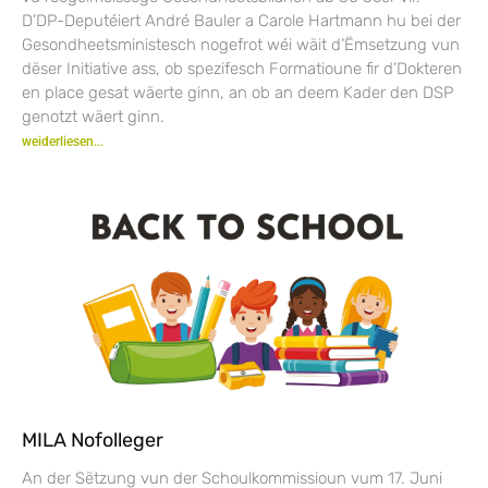
D’DP-Deputéiert André Bauler a Carole Hartmann hu bei der
Gesondheetsministesch nogefrot wéi wäit d’Ëmsetzung vun
dëser Initiative ass, ob spezifesch Formatioune fir d’Dokteren
en place gesat wäerte ginn, an ob an deem Kader den DSP
genotzt wäert ginn.
weiderliesen...
MILA Nofolleger
An der Sëtzung vun der Schoulkommissioun vum 17. Juni