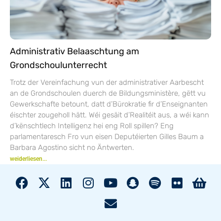
Administrativ Belaaschtung am
Grondschoulunterrecht
Trotz der Vereinfachung vun der administrativer Aarbescht
an de Grondschoulen duerch de Bildungsministère, gëtt vu
Gewerkschafte betount, datt d’Bürokratie fir d’Enseignanten
éischter zougeholl hätt. Wéi gesäit d’Realitéit aus, a wéi kann
d’kënschtlech Intelligenz hei eng Roll spillen? Eng
parlamentaresch Fro vun eisen Deputéierten Gilles Baum a
Barbara Agostino sicht no Äntwerten.
weiderliesen...