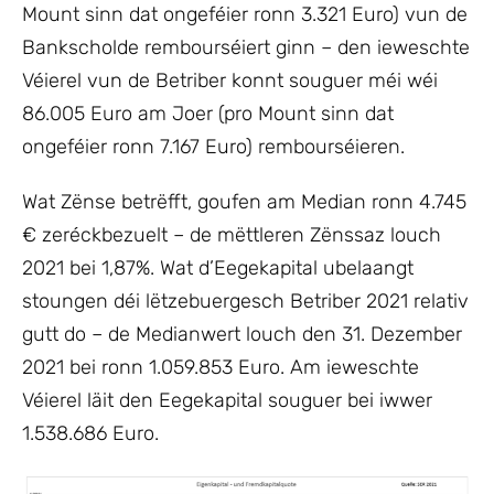
Mount sinn dat ongeféier ronn 3.321 Euro) vun de
Bankscholde rembourséiert ginn – den ieweschte
Véierel vun de Betriber konnt souguer méi wéi
86.005 Euro am Joer (pro Mount sinn dat
ongeféier ronn 7.167 Euro) rembourséieren.
Wat Zënse betrëfft, goufen am Median ronn 4.745
€ zeréckbezuelt – de mëttleren Zënssaz louch
2021 bei 1,87%. Wat d’Eegekapital ubelaangt
stoungen déi lëtzebuergesch Betriber 2021 relativ
gutt do – de Medianwert louch den 31. Dezember
2021 bei ronn 1.059.853 Euro. Am ieweschte
Véierel läit den Eegekapital souguer bei iwwer
1.538.686 Euro.