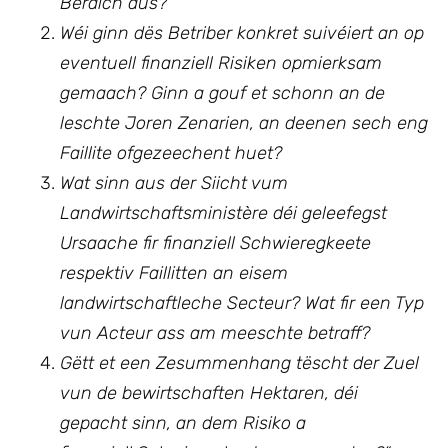
Beräich aus?
Wéi ginn dës Betriber konkret suivéiert an op
eventuell finanziell Risiken opmierksam
gemaach? Ginn a gouf et schonn an de
leschte Joren Zenarien, an deenen sech eng
Faillite ofgezeechent huet?
Wat sinn aus der Siicht vum
Landwirtschaftsministère déi geleefegst
Ursaache fir finanziell Schwieregkeete
respektiv Faillitten an eisem
landwirtschaftleche Secteur?
Wat fir een Typ
vun Acteur ass am meeschte betraff?
Gëtt et een Zesummenhang tëscht der Zuel
vun de bewirtschaften Hektaren, déi
gepacht sinn, an dem Risiko a