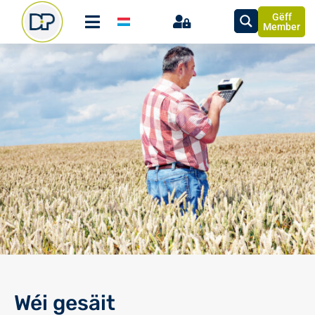
Gëff
Member
Wéi gesäit