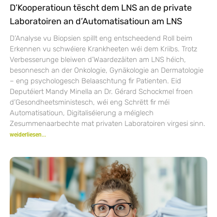
D’Kooperatioun tëscht dem LNS an de private
Laboratoiren an d’Automatisatioun am LNS
D’Analyse vu Biopsien spillt eng entscheedend Roll beim
Erkennen vu schwéiere Krankheeten wéi dem Kriibs. Trotz
Verbesserunge bleiwen d’Waardezäiten am LNS héich,
besonnesch an der Onkologie, Gynäkologie an Dermatologie
– eng psychologesch Belaaschtung fir Patienten. Eid
Deputéiert Mandy Minella an Dr. Gérard Schockmel froen
d’Gesondheetsministesch, wéi eng Schrëtt fir méi
Automatisatioun, Digitaliséierung a méiglech
Zesummenaarbechte mat privaten Laboratoiren virgesi sinn.
weiderliesen...