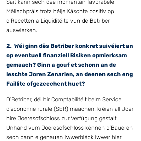
Säit kann sech dee momentan favorabele
Mëllechpräis trotz héije Käschte positiv op
d’Recetten a Liquiditéite vun de Betriber
auswierken.
2. Wéi ginn dës Betriber konkret suivéiert an
op eventuell finanziell Risiken opmierksam
gemaach? Ginn a gouf et schonn an de
leschte Joren Zenarien, an deenen sech eng
Faillite ofgezeechent huet?
D’Betriber, déi hir Comptabilitéit beim Service
d’économie rurale (SER) maachen, kréien all Joer
hire Joeresofschloss zur Verfügung gestalt.
Unhand vum Joeresofschloss kënnen d’Baueren
sech dann e genauen Iwwerbléck iwwer hier