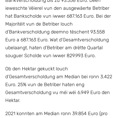
Bankverscholdung bis zu 93.558 Euro. Deen
ieweschte Véierel vun den ausgewäerte Betriber
hat Bankscholde vun iwwer 687.163 Euro. Bei der
Majoritéit vun de Betriber louch
d’Bankverscholdung deemno tëschent 93.558
Euro a 687.163 Euro. Wat d’Gesamtverscholdung
ubelaangt, haten d’Betriber am drëtte Quartal
souguer Scholde vun iwwer 829.993 Euro.
Ob den Hektar gekuckt louch
d’Gesamtverscholdung am Median bei ronn 3.422
Euro. 25% vun de Betriber haten eng
Gesamtverscholdung vu méi wéi 6.949 Euro den
Hektar.
2021 konnten am Median ronn 39.854 Euro (pro