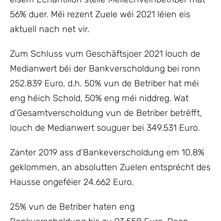
56% duer. Méi rezent Zuele wéi 2021 léien eis
aktuell nach net vir.
Zum Schluss vum Geschäftsjoer 2021 louch de
Medianwert béi der Bankverscholdung bei ronn
252.839 Euro, d.h. 50% vun de Betriber hat méi
eng héich Schold, 50% eng méi niddreg. Wat
d’Gesamtverscholdung vun de Betriber betrëfft,
louch de Medianwert souguer bei 349.531 Euro.
Zanter 2019 ass d‘Bankeverscholdung em 10,8%
geklommen, an absolutten Zuelen entsprécht des
Hausse ongeféier 24.662 Euro.
25% vun de Betriber haten eng