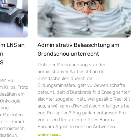
em LNS an
Administrativ Belaaschtung am
an
Grondschoulunterrecht
NS
Trotz der Vereinfachung vun der
administrativer Aarbescht an de
g
Grondschoulen duerch de
nen vu
Bildungsministère, gëtt vu Gewerkschafte
Kriibs. Trotz
betount, datt d’Bürokratie fir d’Enseignanten
dezäiten am
éischter zougeholl hätt. Wéi gesäit d’Realitéit
Onkologie,
aus, a wéi kann d’kënschtlech Intelligenz hei
 eng
eng Roll spillen? Eng parlamentaresch Fro
r Patienten.
vun eisen Deputéierten Gilles Baum a
n Dr. Gérard
Barbara Agostino sicht no Äntwerten.
sministesch,
isatioun,
weiderliesen...