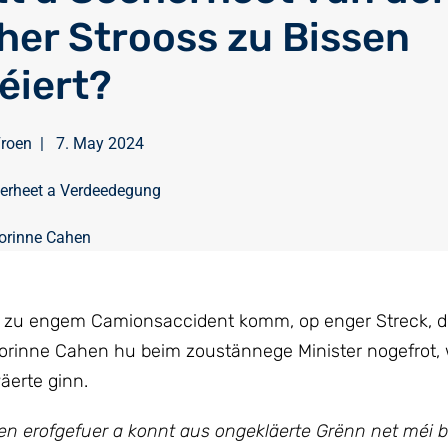
her Strooss zu Bissen
éiert?
Froen
|
7. May 2024
erheet a Verdeedegung
orinne Cahen
e zu engem Camionsaccident komm, op enger Streck, déi
Corinne Cahen hu beim zoustännege Minister nogefrot,
äerte ginn.
en erofgefuer a konnt aus ongekläerte Grënn net méi 