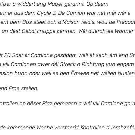
fuer a widdert eng Mauer gerannt. Op deem
Kanner aus dem Cycle 3. De Camion war net méi wéi e
went dem Bus steet och d’Maison relais, wou de Precoc
h an dëst Gebai knuppe kënnen. Wéi duerch ee Wonner
it 20 Joer fir Camione gespaart, well et sech ëm eng S
re vill Camionen awer déi Streck a Richtung vun engem
gesinn hunn oder well se den Ëmwee net wëllen huelen
end Froe stellen:
ontrollen op dëser Plaz gemaach a wéi vill Camione gou
 an de kommende Woche verstäerkt Kontrollen duerchzefé