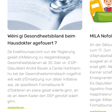
Wéini gi Gesondheetsbilanë beim
MILA Nofol
Hausdokter agefouert ?
An der Sëtzu
vum 17. Juni
De Koalitiounsaccord vun der Regierung
d’Alphabeti
gesäit d’Aféierung vu reegelméissege
ausgeet an 
Gesondheetsbilanen ab 30 Joer vir. D’DP-
ersat gëtt. 
Deputéiert André Bauler a Carole Hartmann
Kanner scha
hu bei der Gesondheetsministesch nogefrot
Enseignanten
wéi wäit d’Ëmsetzung vun dëser Initiative
Eis Deputéier
ass, ob spezifesch Formatioune fir
Agostino fro
d’Dokteren en place gesat wäerte ginn, an
Haaptneieru
ob an deem Kader den DSP genotzt wäert
senger Aféie
ginn.
Formatiounsc
weiderliesen...
weiderliesen...