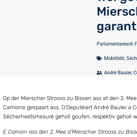
Miersc
garant
Parlamentaresch 
Mobilitéit
,
Séch
André Bauler
,
C
Op der Mierscher Strooss zu Bissen ass et den 2. Me
Camione gespaart ass. D’Deputéiert André Bauler a 
Sécherheetsmesurë geholl goufen, respektiv geholl w
E Camion ass den 2. Mee d’Mierscher Strooss zu Biss