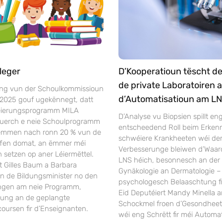
leger
D’Kooperatioun tëscht d
de private Laboratoiren 
ng vun der Schoulkommissioun
d’Automatisatioun am L
 2025 gouf ugekënnegt, datt
séierungsprogramm MILA
D’Analyse vu Biopsien spillt en
duerch e neie Schoulprogramm
entscheedend Roll beim Erken
Nëmmen nach ronn 20 % vun de
schwéiere Krankheeten wéi dem 
ffen domat, an ëmmer méi
Verbesserunge bleiwen d’Waar
 setzen op aner Léiermëttel.
LNS héich, besonnesch an der 
t Gilles Baum a Barbara
Gynäkologie an Dermatologie –
en de Bildungsminister no den
psychologesch Belaaschtung fi
ngen am neie Programm,
Eid Deputéiert Mandy Minella a
rung an de geplangte
Schockmel froen d’Gesondheet
oursen fir d’Enseignanten.
wéi eng Schrëtt fir méi Automat