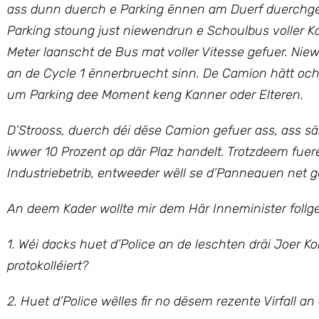
ass dunn duerch e Parking ënnen am Duerf duerchge
Parking stoung just niewendrun e Schoulbus voller 
Meter laanscht de Bus mat voller Vitesse gefuer. Nie
an de Cycle 1 ënnerbruecht sinn. De Camion hätt oc
um Parking dee Moment keng Kanner oder Elteren.
D’Strooss, duerch déi dëse Camion gefuer ass, ass sä
iwwer 10 Prozent op där Plaz handelt. Trotzdeem fue
Industriebetrib, entweeder wëll se d’Panneauen net 
An deem Kader wollte mir
dem Här Inneminister
follg
1. Wéi dacks huet d’Police an de leschten dräi Joer K
protokolléiert?
2. Huet d’Police wëlles fir no dësem rezente Virfall