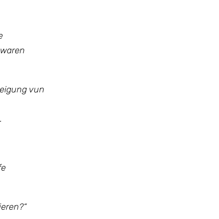
e
 waren
teigung vun
.
fe
ieren?
“