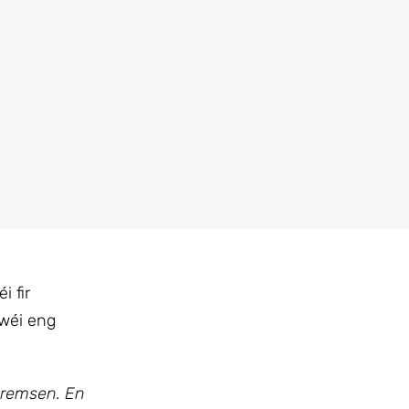
 fir
 wéi eng
bremsen. En