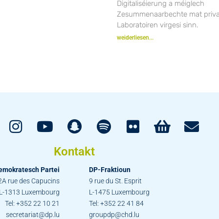
Digitaliséierung a méiglech
Zesummenaarbechte mat priv
Laboratoiren virgesi sinn.
weiderliesen...
Kontakt
emokratesch Partei
DP-Fraktioun
2A rue des Capucins
9 rue du St. Esprit
L-1313 Luxembourg
L-1475 Luxembourg
Tel: +352 22 10 21
Tel: +352 22 41 84
secretariat@dp.lu
groupdp@chd.lu