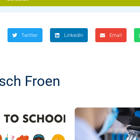
Twitter
LinkedIn
Email
sch Froen