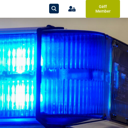
Gëff
Member