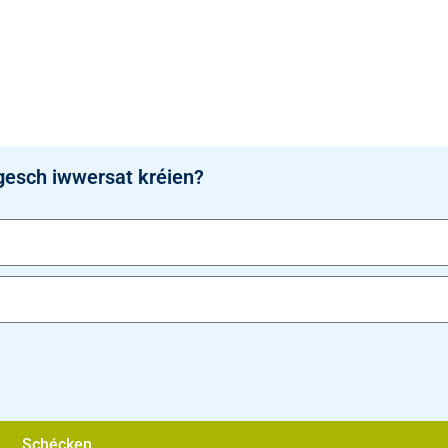
gesch iwwersat kréien?
Schécken