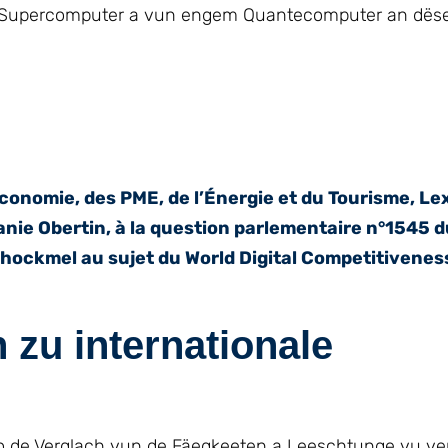
ie Supercomputer a vun engem Quantecomputer an dës
onomie, des PME, de l’Énergie et du Tourisme, Lex 
anie Obertin, à la question parlementaire n°1545 d
ockmel au sujet du World Digital Competitivenes
zu internationale
o de Verglach vun de Fäegkeeten a Leeschtunge vu ve