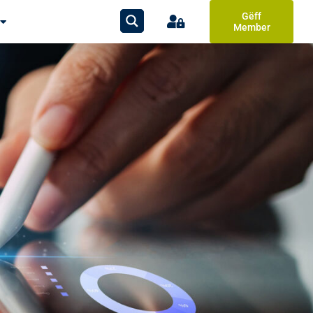
Gëff
Member