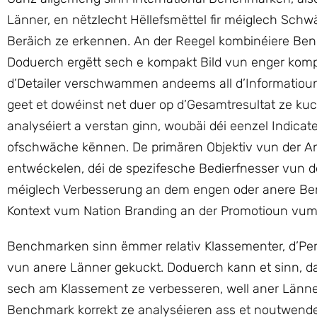
Länner, en nëtzlecht Hëllefsmëttel fir méiglech S
Beräich ze erkennen. An der Reegel kombinéiere Be
Doduerch ergëtt sech e kompakt Bild vun enger komple
d’Detailer verschwammen andeems all d’Informatioun
geet et dowéinst net duer op d’Gesamtresultat ze kuc
analyséiert a verstan ginn, woubäi déi eenzel Indica
ofschwäche kënnen. De primären Objektiv vun der Anal
entwéckelen, déi de spezifesche Bedierfnesser vun 
méiglech Verbesserung an dem engen oder anere Be
Kontext vum Nation Branding an der Promotioun vum 
Benchmarken sinn ëmmer relativ Klassementer, d’P
vun anere Länner gekuckt. Doduerch kann et sinn, d
sech am Klassement ze verbesseren, well aner Länner
Benchmark korrekt ze analyséieren ass et noutwendeg