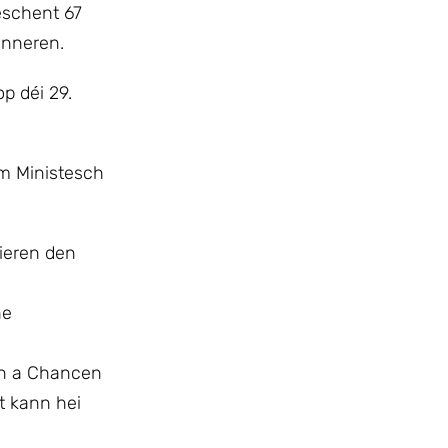
ëschent 67
ränneren.
p déi 29.
mm Ministesch
éieren den
ne
ken a Chancen
t kann hei