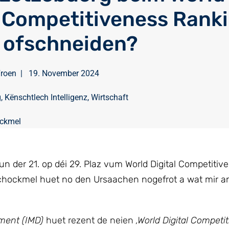
l Competitiveness Rank
 ofschneiden?
Froen
|
19. November 2024
g
,
Kënschtlech Intelligenz
,
Wirtschaft
ockmel
 der 21. op déi 29. Plaz vum World Digital Competitiv
Schockmel huet no den Ursaachen nogefrot a wat mir a
ment (IMD)
huet rezent de neien
‚World Digital Competi