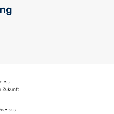
ing
eness
n Zukunft
tiveness