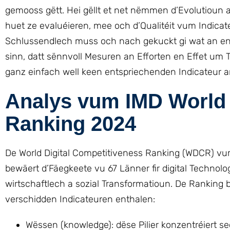
gemooss gëtt. Hei gëllt et net nëmmen d’Evolutioun 
huet ze evaluéieren, mee och d’Qualitéit vum Indica
Schlussendlech muss och nach gekuckt gi wat an en
sinn, datt sënnvoll Mesuren an Efforten en Effet um
ganz einfach well keen entspriechenden Indicateur
Analys vum IMD World 
Ranking 2024
De World Digital Competitiveness Ranking (WDCR) vu
bewäert d’Fäegkeete vu 67 Länner fir digital Technol
wirtschaftlech a sozial Transformatioun. De Ranking b
verschidden Indicateuren enthalen:
Wëssen (knowledge): dëse Pilier konzentréiert se