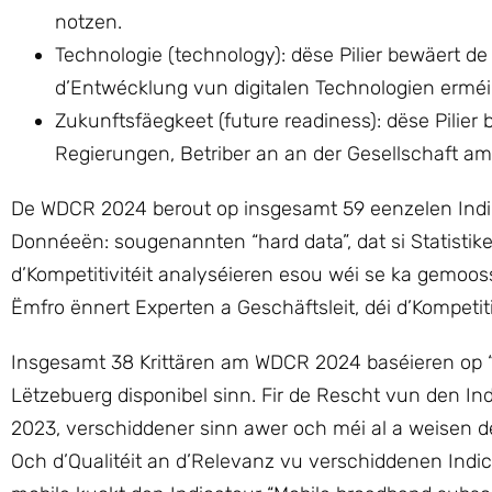
notzen.
Technologie (technology): dëse Pilier bewäert d
d’Entwécklung vun digitalen Technologien erméi
Zukunftsfäegkeet (future readiness): dëse Pilie
Regierungen, Betriber an an der Gesellschaft a
De WDCR 2024 berout op insgesamt 59 eenzelen Indi
Donnéeën: sougenannten “hard data”, dat si Statistike
d’Kompetitivitéit analyséieren esou wéi se ka gemoos
Ëmfro ënnert Experten a Geschäftsleit, déi d’Kompetit
Insgesamt 38 Krittären am WDCR 2024 baséieren op “h
Lëtzebuerg disponibel sinn. Fir de Rescht vun den 
2023, verschiddener sinn awer och méi al a weisen 
Och d’Qualitéit an d’Relevanz vu verschiddenen Indic