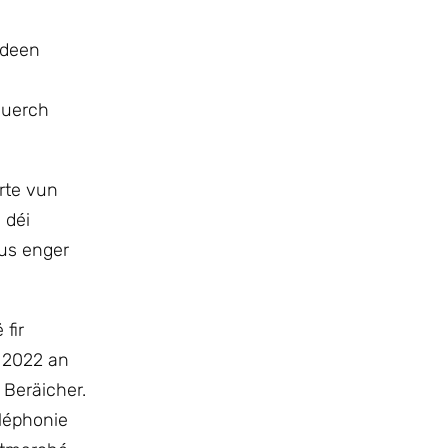
 deen
duerch
rte vun
 déi
aus enger
fir
 2022 an
Beräicher.
éléphonie