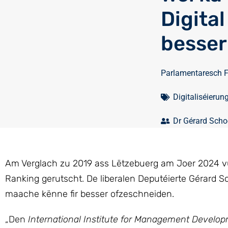
Digita
besser
Parlamentaresch 
Digitaliséierun
Dr Gérard Sch
Am Verglach zu 2019 ass Lëtzebuerg am Joer 2024 vun
Ranking gerutscht. De liberalen Deputéierte Gérard 
maache kënne fir besser ofzeschneiden.
„Den
International Institute for Management Develop