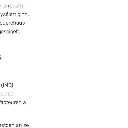
r erreecht
séiert ginn.
 duerchaus
espigelt,
s
 (IMD)
 op déi
rfacteuren a
erstoen an ze