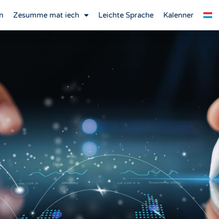
n
Zesumme mat iech
Leichte Sprache
Kalenner