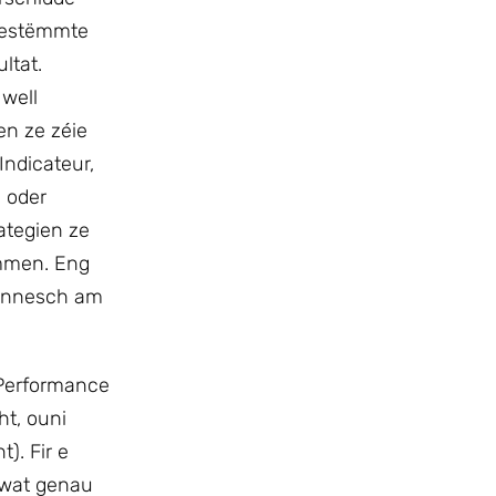
 bestëmmte
ltat.
 well
en ze zéie
Indicateur,
n oder
ategien ze
ommen. Eng
sonnesch am
 Performance
t, ouni
). Fir e
 wat genau