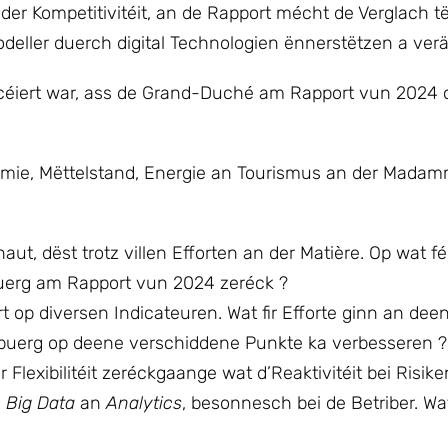
 der Kompetitivitéit, an de Rapport mécht de Verglach t
odeller duerch digital Technologien ënnerstëtzen a ve
acéiert war, ass de Grand-Duché am Rapport vun 2024 o
nomie, Mëttelstand, Energie an Tourismus an der Mada
aut, dëst trotz villen Efforten an der Matière. Op wat f
uerg am Rapport vun 2024 zeréck ?
rt op diversen Indicateuren. Wat fir Efforte ginn an dee
ebuerg op deene verschiddene Punkte ka verbesseren ?
 Flexibilitéit zeréckgaange wat d’Reaktivitéit bei Risi
e
Big Data
an
Analytics
, besonnesch bei de Betriber. Wa