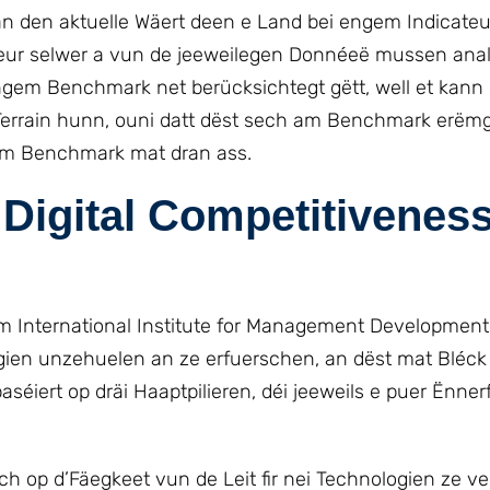
an den aktuelle Wäert deen e Land bei engem Indicateu
teur selwer a vun de jeeweilegen Donnéeë mussen analy
gem Benchmark net berücksichtegt gëtt, well et kann
 Terrain hunn, ouni datt dëst sech am Benchmark erëmg
 am Benchmark mat dran ass.
Digital Competitivenes
m International Institute for Management Development
ogien unzehuelen an ze erfuerschen, an dëst mat Bléck
aséiert op dräi Haaptpilieren, déi jeeweils e puer Ënne
ch op d’Fäegkeet vun de Leit fir nei Technologien ze v