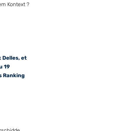
em Kontext ?
Delles, et
u 19
s Ranking
rschidde