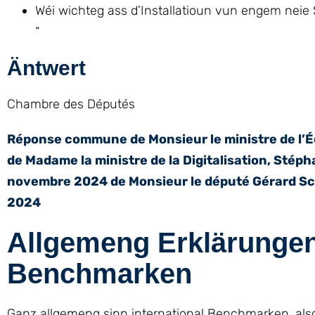
Wéi wichteg ass d’Installatioun vun engem ne
“
Äntwert
Chambre des Députés
Réponse commune de Monsieur le ministre de l’Éc
de Madame la ministre de la Digitalisation, Stéph
novembre 2024 de Monsieur le député Gérard Sch
2024
Allgemeng Erklärungen 
Benchmarken
Ganz allgemeng sinn international Benchmarken, als