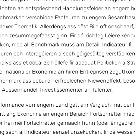
chwächten an entspriechend Handlungsfelder an engem
nchmarken verschidde Facteuren zu engem Gesamtresu
xer Thematik. Allerdéngs ass dëst Bild oft onschaarf,
en zesummegefaasst ginn. Fir déi richteg Léiere kënn
ken, mee all Benchmark muss am Detail, Indicateur fir 
teuren och interagéieren a sech géigesäiteg verstäerke
ys ass et dobäi ze hëllefe fir adequat Politicken a Str
der nationaler Ekonomie an hiren Entreprisen zeguttk
nchmark ass dobäi en erfreelechen Nieweneffekt, be
Aussenhandel, Investissementer an Talenter.
erformance vun engem Land gëtt am Verglach mat der
att eng Ekonomie an engem Beräich Fortschrëtter méch
 hei méi Fortschrëtter gemaach hunn (oder ëmgedréint
 sech all Indicateur eenzel unzekucken, fir ze wësse