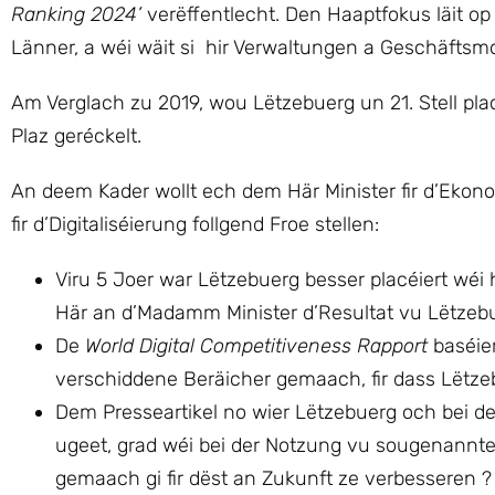
Ranking 2024’
verëffentlecht. Den Haaptfokus läit op
Länner, a wéi wäit si hir Verwaltungen a Geschäftsm
Am Verglach zu 2019, wou Lëtzebuerg un 21. Stell pl
Plaz geréckelt.
An deem Kader wollt ech dem Här Minister fir d’Eko
fir d’Digitaliséierung follgend Froe stellen:
Viru 5 Joer war Lëtzebuerg besser placéiert wéi h
Här an d’Madamm Minister d’Resultat vu Lëtzeb
De
World Digital Competitiveness Rapport
baséie
verschiddene Beräicher gemaach, fir dass Lëtz
Dem Presseartikel no wier Lëtzebuerg och bei der
ugeet, grad wéi bei der Notzung vu sougenannt
gemaach gi fir dëst an Zukunft ze verbesseren ?