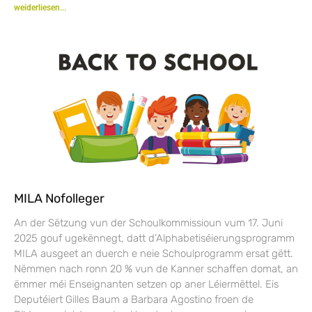
weiderliesen...
MILA Nofolleger
An der Sëtzung vun der Schoulkommissioun vum 17. Juni
2025 gouf ugekënnegt, datt d’Alphabetiséierungsprogramm
MILA ausgeet an duerch e neie Schoulprogramm ersat gëtt.
Nëmmen nach ronn 20 % vun de Kanner schaffen domat, an
ëmmer méi Enseignanten setzen op aner Léiermëttel. Eis
Deputéiert Gilles Baum a Barbara Agostino froen de