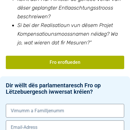
dëser geplangter Entlaaschtungsstrooss
beschreiwen?
Si bei der Realisatioun vun dësem Projet
Kompensatiounsmoossnamen néideg? Wa
jo, wat wieren dat fir Mesuren?“
Fro eroflueden
Dir wëllt dës parlamentaresch Fro op
Lëtzebuergesch iwwersat kréien?