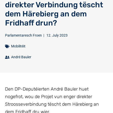
direkter Verbindung tëscht
dem Härebierg an dem
Fridhaff drun?
Parlamentaresch Froen
|
12. July 2023
Mobilitéit
André Bauler
Den DP-Deputéierten André Bauler huet
nogefrot, wou de Projet vun enger direkter
Stroosseverbindung tëscht dem Härebierg an
dem Fridhaff dru wier.