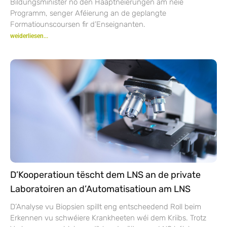
Bildungsminister no den Haaptneierungen am neie
Programm, senger Aféierung an de geplangte
Formatiounscoursen fir d’Enseignanten.
weiderliesen...
D’Kooperatioun tëscht dem LNS an de private
Laboratoiren an d’Automatisatioun am LNS
D’Analyse vu Biopsien spillt eng entscheedend Roll beim
Erkennen vu schwéiere Krankheeten wéi dem Kriibs. Trotz