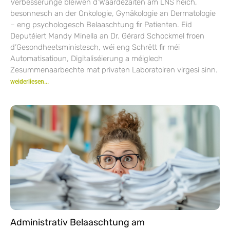
Verbesserunge bleiwen d’Waardezäiten am LNS héich,
besonnesch an der Onkologie, Gynäkologie an Dermatologie
– eng psychologesch Belaaschtung fir Patienten. Eid
Deputéiert Mandy Minella an Dr. Gérard Schockmel froen
d’Gesondheetsministesch, wéi eng Schrëtt fir méi
Automatisatioun, Digitaliséierung a méiglech
Zesummenaarbechte mat privaten Laboratoiren virgesi sinn.
weiderliesen...
Administrativ Belaaschtung am