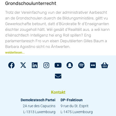
Grondschoulunterrecht
Trotz der Vereinfachung vun der administrativer Aarbescht
an de Grondschoulen duerch de Bildungsministère, gëtt vu
Gewerkschafte betount, datt d’Bürokratie fir d’Enseignanten
éischter zougeholl hätt. Wéi gesäit d’Realitéit aus, a wéi kann
d’kënschtlech Intelligenz hei eng Roll spillen? Eng
parlamentaresch Fro vun eisen Deputéierten Gilles Baum a
Barbara Agostino sicht no Äntwerten.
weiderliesen...
Kontakt
Demokratesch Partei
DP-Fraktioun
2A rue des Capucins
9 rue du St. Esprit
L-1313 Luxembourg
L-1475 Luxembourg