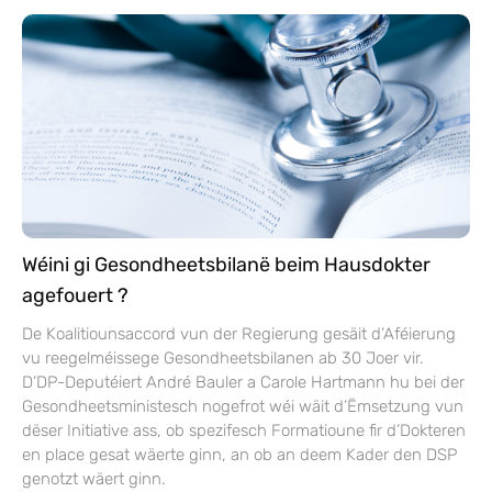
Wéini gi Gesondheetsbilanë beim Hausdokter
agefouert ?
De Koalitiounsaccord vun der Regierung gesäit d’Aféierung
vu reegelméissege Gesondheetsbilanen ab 30 Joer vir.
D’DP-Deputéiert André Bauler a Carole Hartmann hu bei der
Gesondheetsministesch nogefrot wéi wäit d’Ëmsetzung vun
dëser Initiative ass, ob spezifesch Formatioune fir d’Dokteren
en place gesat wäerte ginn, an ob an deem Kader den DSP
genotzt wäert ginn.