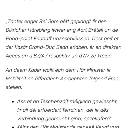
„Zanter enger Rei Jore gëtt geplangt fir den
Dikricher Härebierg iwwer eng Aart Brëtell un de
Rond-point Fridhaff unzeschléissen. Dëst géif et
der Kasär Grand-Duc Jean erlaben, fir en direkten
Accès un d‘B7/A7 respektiv un d‘N7 ze kréien.
An deem Kader wollt ech
dem Här Minister fir
Mobilitéit an ëffentlech Aarbechten
folgend Froe
stellen:
Ass et an Tëschenzäit méiglech gewiescht,
fir all déi erfuerdert Terrainen, déi fir dës
Verbindung gebraucht ginn, opzekafen?
Kéint den Här Minister de geneeë Verlaf vun