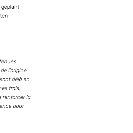
 geplant
ften
utenues
de l’origine
 sont déjà en
es frais,
 renforcer la
rence pour