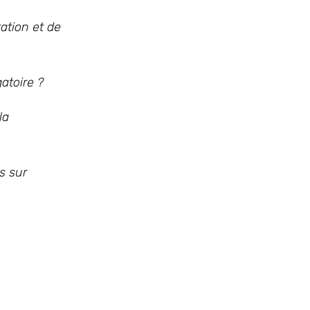
tation et de
atoire ?
la
s sur