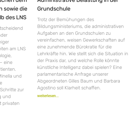
n sowie die
Grundschule
lb des LNS
Trotz der Bemühungen des
Bildungsministeriums, die administrativen
ntscheidend
Aufgaben an den Grundschulen zu
nder
vereinfachen, weisen Gewerkschaften auf
niger
eine zunehmende Bürokratie für die
zeiten am LNS
Lehrkräfte hin. Wie stellt sich die Situation in
logie,
der Praxis dar, und welche Rolle könnte
– eine
künstliche Intelligenz dabei spielen? Eine
tienten.
parlamentarische Anfrage unserer
inella und
Abgeordneten Gilles Baum und Barbara
ie
Agostino soll Klarheit schaffen.
Schritte zur
ng und
weiterlesen...
 privaten