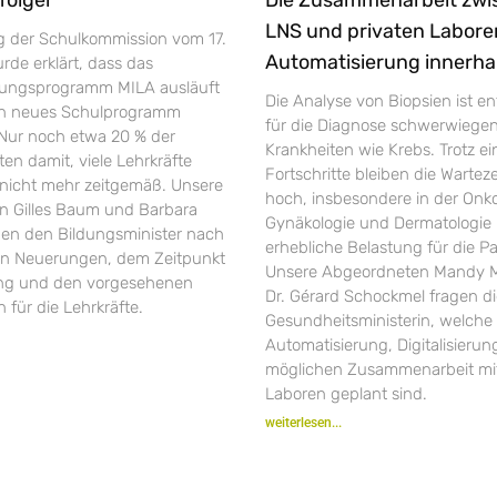
LNS und privaten Labore
ng der Schulkommission vom 17.
Automatisierung innerha
de erklärt, dass das
rungsprogramm MILA ausläuft
Die Analyse von Biopsien ist e
in neues Schulprogramm
für die Diagnose schwerwiege
 Nur noch etwa 20 % der
Krankheiten wie Krebs. Trotz ei
ten damit, viele Lehrkräfte
Fortschritte bleiben die Warte
r nicht mehr zeitgemäß. Unsere
hoch, insbesondere in der Onko
 Gilles Baum und Barbara
Gynäkologie und Dermatologie 
gen den Bildungsminister nach
erhebliche Belastung für die Pa
en Neuerungen, dem Zeitpunkt
Unsere Abgeordneten Mandy M
ung und den vorgesehenen
Dr. Gérard Schockmel fragen d
 für die Lehrkräfte.
Gesundheitsministerin, welche 
Automatisierung, Digitalisieru
möglichen Zusammenarbeit mit
Laboren geplant sind.
weiterlesen...