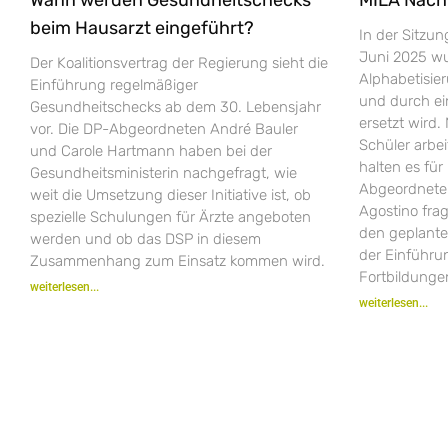
beim Hausarzt eingeführt?
In der Sitzu
Juni 2025 wur
Der Koalitionsvertrag der Regierung sieht die
Alphabetisie
Einführung regelmäßiger
und durch e
Gesundheitschecks ab dem 30. Lebensjahr
ersetzt wird.
vor. Die DP-Abgeordneten André Bauler
Schüler arbei
und Carole Hartmann haben bei der
halten es fü
Gesundheitsministerin nachgefragt, wie
Abgeordneten
weit die Umsetzung dieser Initiative ist, ob
Agostino fra
spezielle Schulungen für Ärzte angeboten
den geplant
werden und ob das DSP in diesem
der Einführ
Zusammenhang zum Einsatz kommen wird.
Fortbildungen
weiterlesen...
weiterlesen...