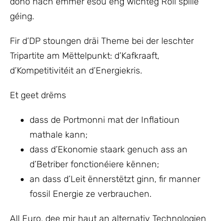
dono nach ëmmer esou eng wichteg Roll spille
géing.
Fir d’DP stoungen dräi Theme bei der leschter
Tripartite am Mëttelpunkt: d’Kafkraaft,
d’Kompetitivitéit an d’Energiekris.
Et geet drëms
dass de Portmonni mat der Inflatioun
mathale kann;
dass d’Ekonomie staark genuch ass an
d’Betriber fonctionéiere kënnen;
an dass d’Leit ënnerstëtzt ginn, fir manner
fossil Energie ze verbrauchen.
All Euro, dee mir haut an alternativ Technologien