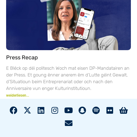
Press Recap
E Bléck op déi politesch Woch mat eisen DP-Mandatairen an
der Press. Et goung ënner anerem ëm d’Lutte géint Gewalt,
d’Situatioun beim Entreprenariat oder och nach den
Anniversaire vun enger Kulturinstitutioun.
weiderliesen...