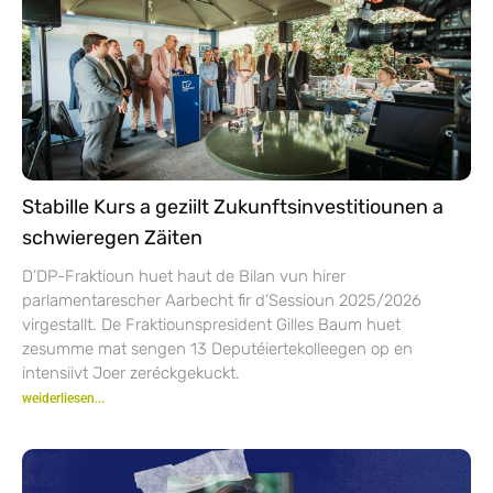
Stabille Kurs a geziilt Zukunftsinvestitiounen a
schwieregen Zäiten
D’DP-Fraktioun huet haut de Bilan vun hirer
parlamentarescher Aarbecht fir d’Sessioun 2025/2026
virgestallt. De Fraktiounspresident Gilles Baum huet
zesumme mat sengen 13 Deputéiertekolleegen op en
intensiivt Joer zeréckgekuckt.
weiderliesen...