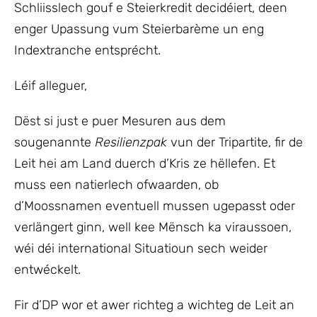
Schliisslech gouf e Steierkredit decidéiert, deen
enger Upassung vum Steierbarème un eng
Indextranche entsprécht.
Léif alleguer,
Dëst si just e puer Mesuren aus dem
sougenannte
Resilienzpak
vun der Tripartite, fir de
Leit hei am Land duerch d’Kris ze hëllefen. Et
muss een natierlech ofwaarden, ob
d’Moossnamen eventuell mussen ugepasst oder
verlängert ginn, well kee Mënsch ka viraussoen,
wéi déi international Situatioun sech weider
entwéckelt.
Fir d’DP wor et awer richteg a wichteg de Leit an