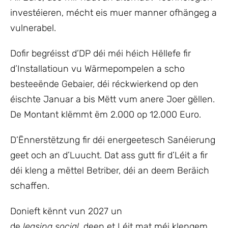
investéieren, mécht eis muer manner ofhängeg a
vulnerabel.
Dofir begréisst d’DP déi méi héich Hëllefe fir
d’Installatioun vu Wärmepompelen a scho
besteeënde Gebaier, déi réckwierkend op den
éischte Januar a bis Mëtt vum anere Joer gëllen.
De Montant klëmmt ëm 2.000 op 12.000 Euro.
D’Ënnerstëtzung fir déi energeetesch Sanéierung
geet och an d’Luucht. Dat ass gutt fir d’Léit a fir
déi kleng a mëttel Betriber, déi an deem Beräich
schaffen.
Donieft kënnt vun 2027 un
de
leasing
social,
deen et Léit mat méi klengem