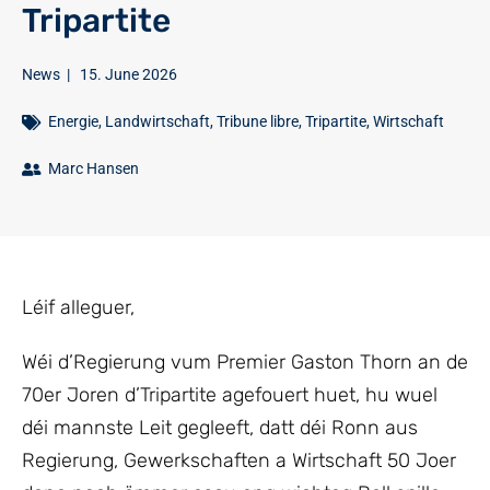
Tripartite
News
|
15. June 2026
Energie
,
Landwirtschaft
,
Tribune libre
,
Tripartite
,
Wirtschaft
Marc Hansen
Léif alleguer,
Wéi d’Regierung vum Premier Gaston Thorn an de
70er Joren d’Tripartite agefouert huet, hu wuel
déi mannste Leit gegleeft, datt déi Ronn aus
Regierung, Gewerkschaften a Wirtschaft 50 Joer