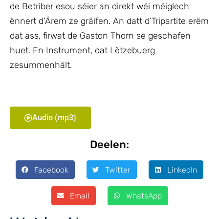
de Betriber esou séier an direkt wéi méiglech
ënnert d’Ärem ze gräifen. An datt d’Tripartite erëm
dat ass, firwat de Gaston Thorn se geschafen
huet. En Instrument, dat Lëtzebuerg
zesummenhält.
Audio (mp3)
Deelen:
Facebook
Twitter
LinkedIn
Email
WhatsApp