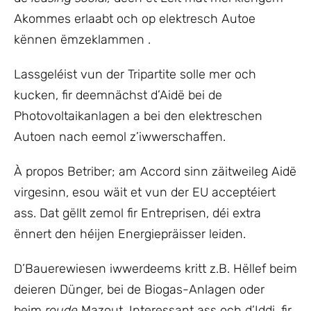
Akommes erlaabt och op elektresch Autoe
kënnen ëmzeklammen .
Lassgeléist vun der Tripartite solle mer och
kucken, fir deemnächst d’Aidë bei de
Photovoltaikanlagen a bei den elektreschen
Autoen nach eemol z’iwwerschaffen.
À propos Betriber; am Accord sinn zäitweileg Aidë
virgesinn, esou wäit et vun der EU acceptéiert
ass. Dat gëllt zemol fir Entreprisen, déi extra
ënnert den héijen Energiepräisser leiden.
D’Bauerewiesen iwwerdeems kritt z.B. Hëllef beim
deieren Dünger, bei de Biogas-Anlagen oder
beim
roude
Mazout. Interessant ass och d’Iddi, fir