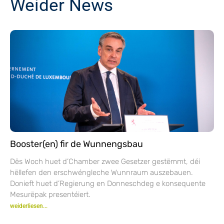
Weider News
Booster(en) fir de Wunnengsbau
Dës Woch huet d’Chamber zwee Gesetzer gestëmmt, déi
hëllefen den erschwéngleche Wunnraum auszebauen.
Donieft huet d’Regierung en Donneschdeg e konsequente
Mesurëpak presentéiert.
weiderliesen...