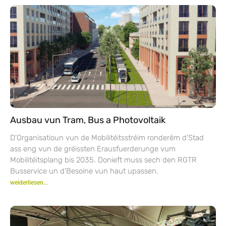
Ausbau vun Tram, Bus a Photovoltaik
D’Organisatioun vun de Mobilitéitsstréim ronderëm d’Stad
ass eng vun de gréissten Erausfuerderunge vum
Mobilitéitsplang bis 2035. Donieft muss sech den RGTR
Busservice un d’Besoine vun haut upassen.
weiderliesen...