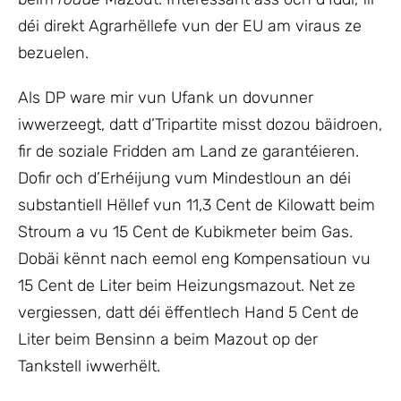
déi direkt Agrarhëllefe vun der EU am viraus ze
bezuelen.
Als DP ware mir vun Ufank un dovunner
iwwerzeegt, datt d’Tripartite misst dozou bäidroen,
fir de soziale Fridden am Land ze garantéieren.
Dofir och d’Erhéijung vum Mindestloun an déi
substantiell Hëllef vun 11,3 Cent de Kilowatt beim
Stroum a vu 15 Cent de Kubikmeter beim Gas.
Dobäi kënnt nach eemol eng Kompensatioun vu
15 Cent de Liter beim Heizungsmazout. Net ze
vergiessen, datt déi ëffentlech Hand 5 Cent de
Liter beim Bensinn a beim Mazout op der
Tankstell iwwerhëlt.