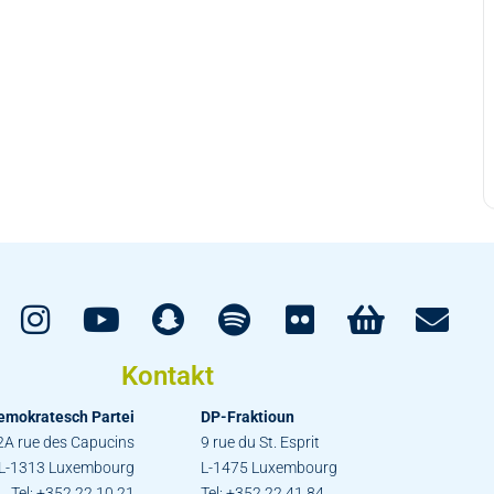
Kontakt
emokratesch Partei
DP-Fraktioun
2A rue des Capucins
9 rue du St. Esprit
L-1313 Luxembourg
L-1475 Luxembourg
Tel: +352 22 10 21
Tel: +352 22 41 84