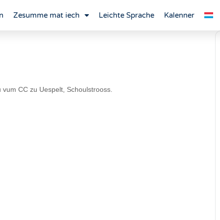
n
Zesumme mat iech
Leichte Sprache
Kalenner
vum CC zu Uespelt, Schoulstrooss.