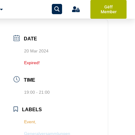
Gëff
Member
DATE
20 Mar 2024
Expired!
TIME
19:00 - 21:00
LABELS
Event,
Generalversammlungen