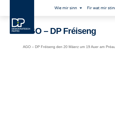
Wie mir sinn
Fir wat mir stin
AGO – DP Fréiseng
AGO – DP Fréiseng den 20 Mäerz um 19 Auer am Préau 