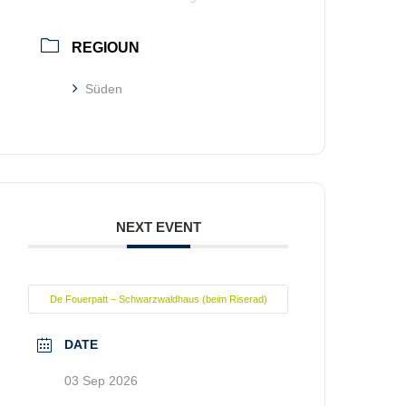
REGIOUN
Süden
NEXT EVENT
De Fouerpatt – Schwarzwaldhaus (beim Riserad)
DATE
03 Sep 2026