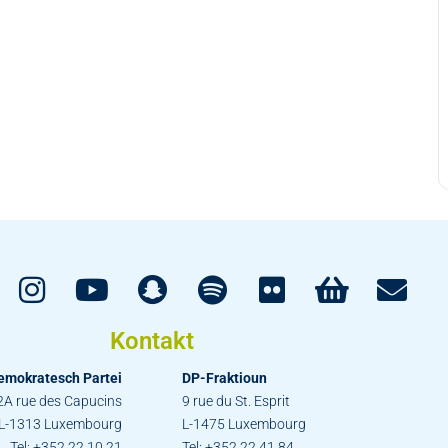
Kontakt
emokratesch Partei
DP-Fraktioun
2A rue des Capucins
9 rue du St. Esprit
L-1313 Luxembourg
L-1475 Luxembourg
Tel: +352 22 10 21
Tel: +352 22 41 84