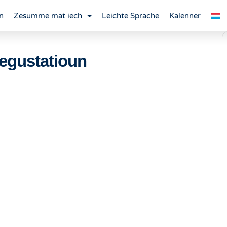
n
Zesumme mat iech
Leichte Sprache
Kalenner
egustatioun