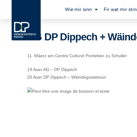
Wie mir sinn
Fir wat mir stin
AG DP Dippech + Wäind
11. Mäerz am Centre Culturel Pontebier zu Schuller
19 Auer AG – DP Dippech
20 Auer DP Dippech – Wäindegustatioun