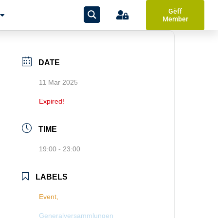
Gëff
Member
DATE
11 Mar 2025
Expired!
TIME
19:00 - 23:00
LABELS
Event,
Generalversammlungen