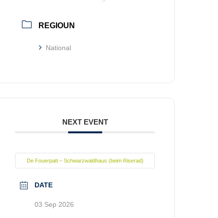
REGIOUN
National
NEXT EVENT
De Fouerpatt – Schwarzwaldhaus (beim Riserad)
DATE
03 Sep 2026