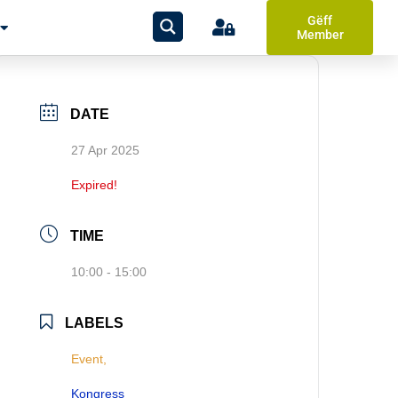
Gëff
Member
DATE
27 Apr 2025
Expired!
TIME
10:00 - 15:00
LABELS
Event,
Kongress