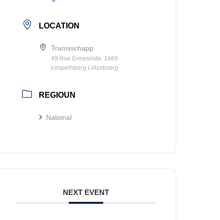
LOCATION
Tramsschapp
49 Rue Ermesinde, 1469
Limpertsberg Lëtzebuerg
REGIOUN
National
NEXT EVENT