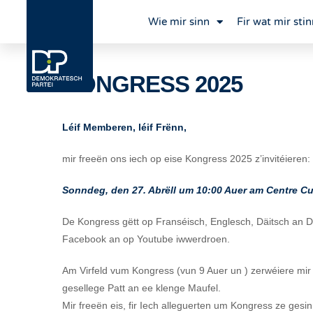
Wie mir sinn
Fir wat mir stin
KONGRESS 2025
Léif Memberen, léif Frënn,
mir freeën ons iech op eise Kongress 2025 z’invitéieren:
Sonndeg, den 27. Abrëll um 10:00 Auer am Centre 
De Kongress gëtt op Franséisch, Englesch, Däitsch an 
Facebook an op Youtube iwwerdroen.
Am Virfeld vum Kongress (vun 9 Auer un ) zerwéiere mir 
gesellege Patt an ee klenge Maufel.
Mir freeën eis, fir Iech alleguerten um Kongress ze gesin