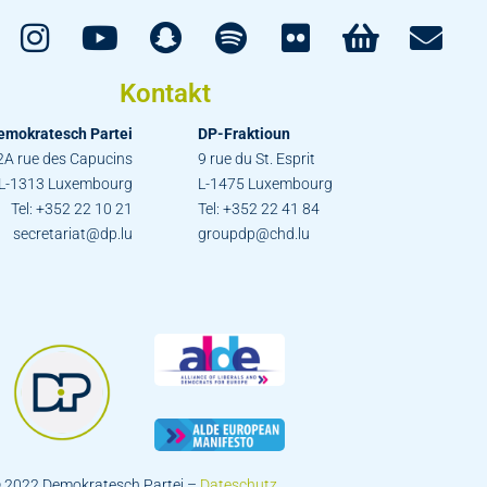
Kontakt
emokratesch Partei
DP-Fraktioun
2A rue des Capucins
9 rue du St. Esprit
L-1313 Luxembourg
L-1475 Luxembourg
Tel: +352 22 10 21
Tel: +352 22 41 84
secretariat@dp.lu
groupdp@chd.lu
 2022 Demokratesch Partei –
Dateschutz