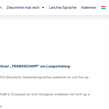
n
Zesumme mat iech
Leichte Sprache
Kalenner
Culturel „TRAMSSCHAPP” um Lampertsbierg
DGS (Deutsche Gebärdensprache) iwwersat an och live op
Kaffi a Croissant an nom Kongress invitéiere mir Iech op e
n.