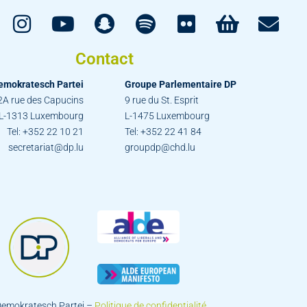
Contact
emokratesch Partei
Groupe Parlementaire DP
2A rue des Capucins
9 rue du St. Esprit
L-1313 Luxembourg
L-1475 Luxembourg
Tel: +352 22 10 21
Tel: +352 22 41 84
secretariat@dp.lu
groupdp@chd.lu
emokratesch Partei –
Politique de confidentialité