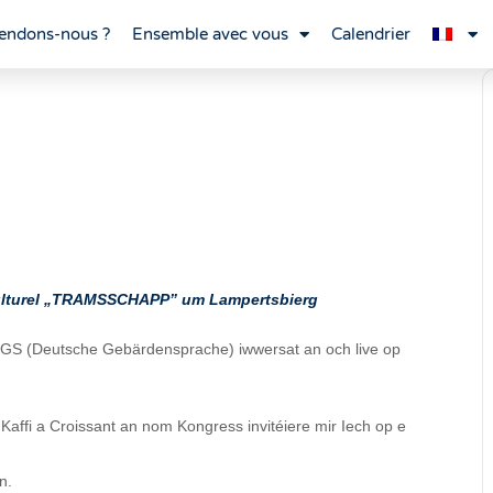
endons-nous ?
Ensemble avec vous
Calendrier
Culturel „TRAMSSCHAPP” um Lampertsbierg
DGS (Deutsche Gebärdensprache) iwwersat an och live op
Kaffi a Croissant an nom Kongress invitéiere mir Iech op e
n.