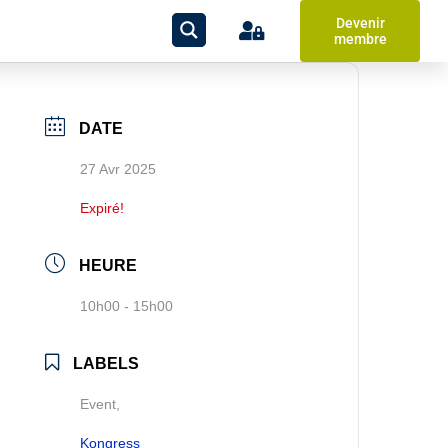
Devenir
membre
DATE
27 Avr 2025
Expiré!
HEURE
10h00 - 15h00
LABELS
Event,
Kongress