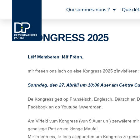
Qui sommes-nous ?
Que déf
KONGRESS 2025
Léif Memberen, léif Frënn,
mir freeën ons iech op eise Kongress 2025 z’invitéieren:
Sonndeg, den 27. Abrëll um 10:00 Auer am Centre 
De Kongress gëtt op Franséisch, Englesch, Däitsch an 
Facebook an op Youtube iwwerdroen.
Am Virfeld vum Kongress (vun 9 Auer un ) zerwéiere mir 
gesellege Patt an ee klenge Maufel.
Mir freeën eis, fir Iech alleguerten um Kongress ze gesin