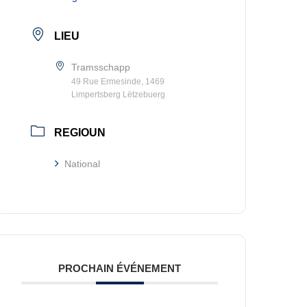
LIEU
Tramsschapp
49 Rue Ermesinde, 1469
Limpertsberg Lëtzebuerg
REGIOUN
National
PROCHAIN ÉVÉNEMENT