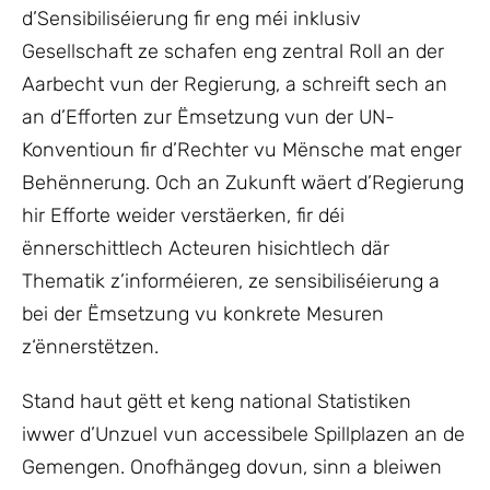
d’Sensibiliséierung fir eng méi inklusiv
Gesellschaft ze schafen eng zentral Roll an der
Aarbecht vun der Regierung, a schreift sech an
an d’Efforten zur Ëmsetzung vun der UN-
Konventioun fir d’Rechter vu Mënsche mat enger
Behënnerung. Och an Zukunft wäert d’Regierung
hir Efforte weider verstäerken, fir déi
ënnerschittlech Acteuren hisichtlech där
Thematik z’informéieren, ze sensibiliséierung a
bei der Ëmsetzung vu konkrete Mesuren
z‘ënnerstëtzen.
Stand haut gëtt et keng national Statistiken
iwwer d’Unzuel vun accessibele Spillplazen an de
Gemengen. Onofhängeg dovun, sinn a bleiwen