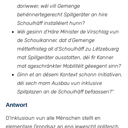
doriwwer, wéi vill Gemenge
behënnertegerecht Spillgeräter an hire
Schoulhäff installéiert hunn?
Wéi gesinn d’Häre Minister de Virschlag vun
de Schoulkanner, dat d’Gemenge
mëttelfristeg all d’Schoulhäff zu Lëtzebuerg
mat Spillgeräter ausstatten, déi fir Kanner
mat ageschränkter Mobilitéit gëeegent sinn?
Ginn et an dësem Kontext schonn Initiativen,
déi sech mam Ausbau vun inklusive
Spillplazen an de Schoulhäff befaassen?“
Antwort
D‘Inklusioun vun alle Mënschen stellt en
elementare Grondsaz an eng iewescht politesch