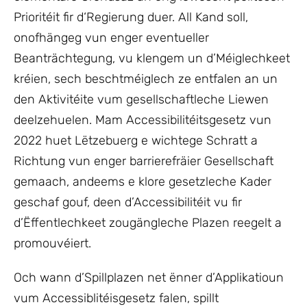
Prioritéit fir d‘Regierung duer. All Kand soll,
onofhängeg vun enger eventueller
Beanträchtegung, vu klengem un d’Méiglechkeet
kréien, sech beschtméiglech ze entfalen an un
den Aktivitéite vum gesellschaftleche Liewen
deelzehuelen. Mam Accessibilitéitsgesetz vun
2022 huet Lëtzebuerg e wichtege Schratt a
Richtung vun enger barrierefräier Gesellschaft
gemaach, andeems e klore gesetzleche Kader
geschaf gouf, deen d’Accessibilitéit vu fir
d’Ëffentlechkeet zougängleche Plazen reegelt a
promouvéiert.
Och wann d’Spillplazen net ënner d’Applikatioun
vum Accessiblitéisgesetz falen, spillt