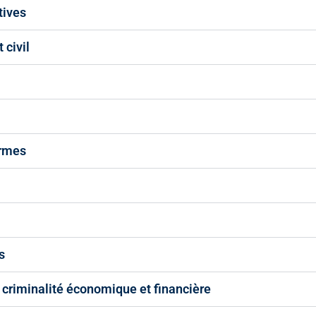
tives
 civil
armes
s
a criminalité économique et financière