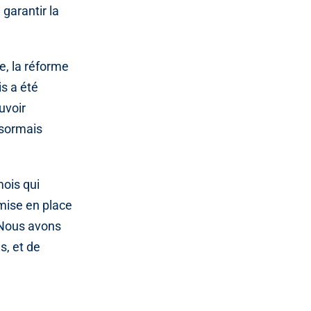
 garantir la
e, la réforme
s a été
uvoir
ésormais
mois qui
 mise en place
. Nous avons
s, et de