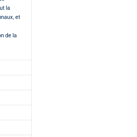
ut la
unaux, et
on de la