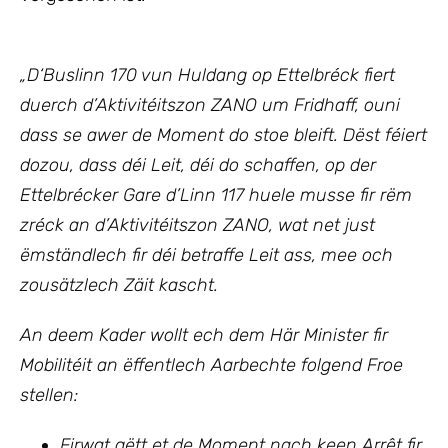
„D‘Buslinn 170 vun Huldang op Ettelbréck fiert
duerch d’Aktivitéitszon ZANO um Fridhaff, ouni
dass se awer de Moment do stoe bleift. Dëst féiert
dozou, dass déi Leit, déi do schaffen, op der
Ettelbrécker Gare d’Linn 117 huele musse fir rëm
zréck an d’Aktivitéitszon ZANO, wat net just
ëmständlech fir déi betraffe Leit ass, mee och
zousätzlech Zäit kascht.
An deem Kader wollt ech
dem Här Minister fir
Mobilitéit an ëffentlech Aarbechte
folgend Froe
stellen:
Firwat gëtt et de Moment nach keen Arrêt fir