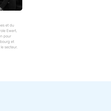
nes et du
role Ewert,
en pour
bourg et
 le secteur.