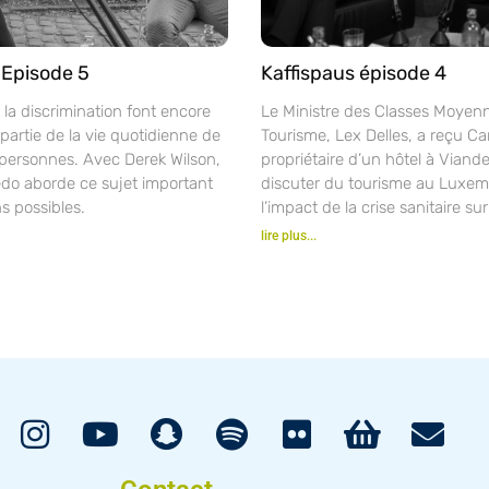
 Episode 5
Kaffispaus épisode 4
 la discrimination font encore
Le Ministre des Classes Moyen
partie de la vie quotidienne de
Tourisme, Lex Delles, a reçu Ca
ersonnes. Avec Derek Wilson,
propriétaire d’un hôtel à Viand
o aborde ce sujet important
discuter du tourisme au Luxem
ns possibles.
l’impact de la crise sanitaire sur
lire plus...