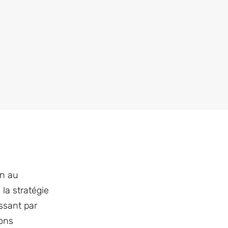
on au
la stratégie
ssant par
ions