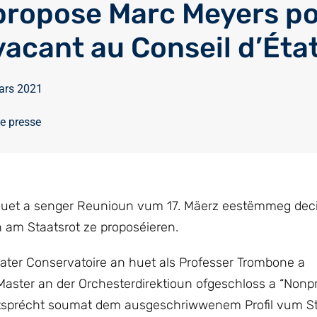
propose Marc Meyers po
vacant au Conseil d’Éta
ars 2021
 presse
huet a senger Reunioun vum 17. Mäerz eestëmmeg decid
 am Staatsrot ze proposéieren.
Stater Conservatoire an huet als Professer Trombone a
aster an der Orchesterdirektioun ofgeschloss a “Nonpro
ntsprécht soumat dem ausgeschriwwenem Profil vum St