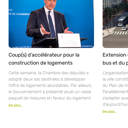
Coup(s) d’accélérateur pour la
Extension 
construction de logements
bus et du 
Cette semaine, la Chambre des députés a
L’organisatio
adopté deux lois destinées à développer
la ville const
l’offre de logements abordables. Par ailleurs,
du Plan de mo
le Gouvernement a présenté jeudi un vaste
Parallèlement
paquet de mesures en faveur du logement.
s’adapter aux
d’aujourd’hui
lire plus...
lire plus...