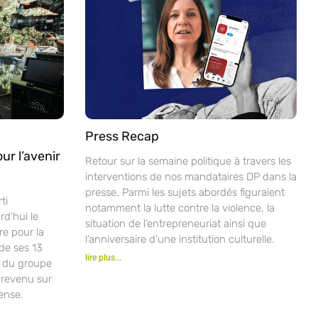
Press Recap
ur l’avenir
Retour sur la semaine politique à travers les
interventions de nos mandataires DP dans la
presse. Parmi les sujets abordés figuraient
ti
notamment la lutte contre la violence, la
d’hui le
situation de l’entrepreneuriat ainsi que
re pour la
l’anniversaire d’une institution culturelle.
de ses 13
lire plus...
t du groupe
 revenu sur
ense.