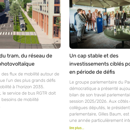
du tram, du réseau de
Un cap stable et des
photovoltaïque
investissements ciblés po
en période de défis
n des flux de mobilité autour de
itue l’un des plus grands défis
Le groupe parlementaire du Par
bilité à l’horizon 2035.
démocratique a présenté aujour
, le service de bus RGTR doit
bilan de son travail parlementai
 besoins de mobilité
session 2025/2026. Aux côtés 
.
collègues députés, le présiden
parlementaire, Gilles Baum, est
une année particulièrement int
lire plus...