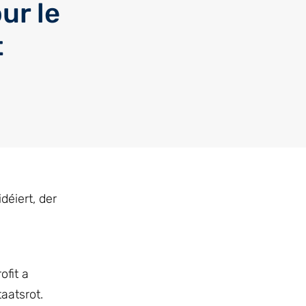
ur le
t
éiert, der
fit a
aatsrot.