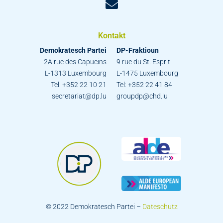
Kontakt
Demokratesch Partei
DP-Fraktioun
2A rue des Capucins
9 rue du St. Esprit
L-1313 Luxembourg
L-1475 Luxembourg
Tel: +352 22 10 21
Tel: +352 22 41 84
secretariat@dp.lu
groupdp@chd.lu
© 2022 Demokratesch Partei –
Dateschutz