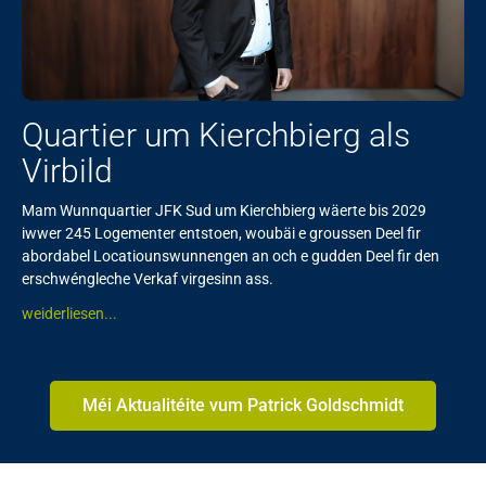
Quartier um Kierchbierg als
Virbild
Mam Wunnquartier JFK Sud um Kierchbierg wäerte bis 2029
iwwer 245 Logementer entstoen, woubäi e groussen Deel fir
abordabel Locatiounswunnengen an och e gudden Deel fir den
erschwéngleche Verkaf virgesinn ass.
weiderliesen...
Méi Aktualitéite vum Patrick Goldschmidt