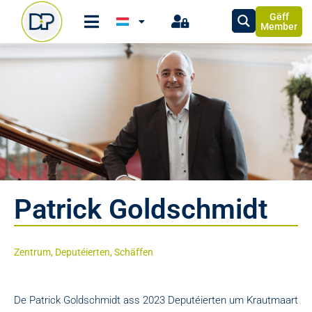
Gëff
Member
Patrick Goldschmidt
Zentrum, Deputéierten, Schäffen
De Patrick Goldschmidt ass 2023 Deputéierten um Krautmaart