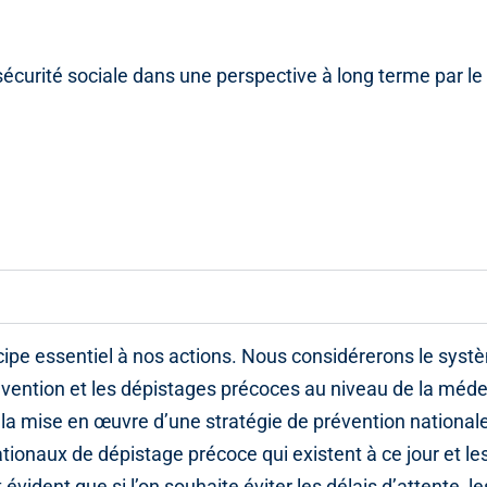
écurité sociale dans une perspective à long terme par le 
rincipe essentiel à nos actions. Nous considérerons le sys
révention et les dépistages précoces au niveau de la méd
t la mise en œuvre d’une stratégie de prévention national
onaux de dépistage précoce qui existent à ce jour et le
 évident que si l’on souhaite éviter les délais d’attente, le