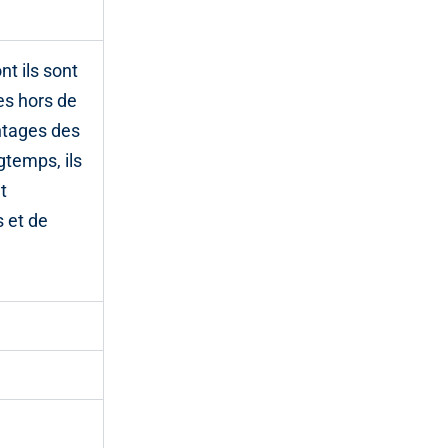
t ils sont
es hors de
antages des
gtemps, ils
t
s et de