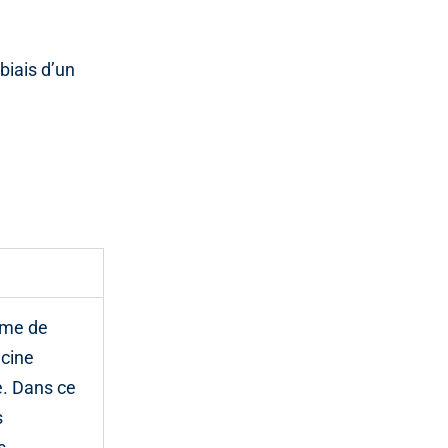
biais d’un
tème de
ecine
e. Dans ce
s
s