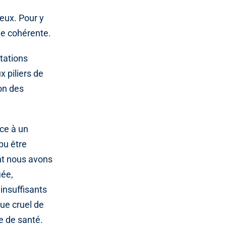
eux. Pour y
ie cohérente.
tations
x piliers de
on des
âce à un
pu être
ont nous avons
iée,
insuffisants
ue cruel de
e de santé.