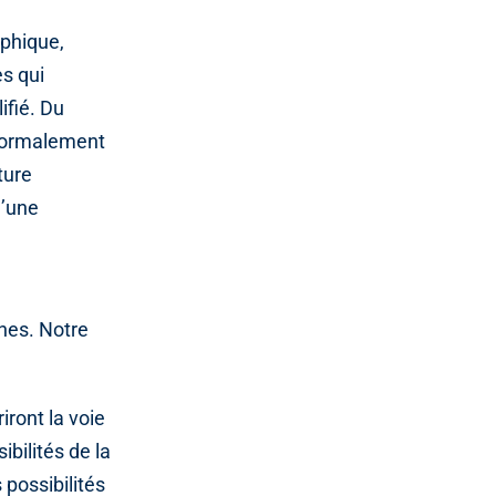
aphique,
s qui
ifié. Du
 anormalement
ture
d’une
nes. Notre
iront la voie
bilités de la
possibilités