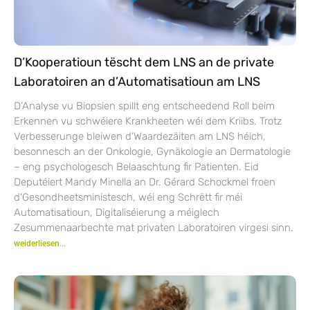
D’Kooperatioun tëscht dem LNS an de private
Laboratoiren an d’Automatisatioun am LNS
D’Analyse vu Biopsien spillt eng entscheedend Roll beim
Erkennen vu schwéiere Krankheeten wéi dem Kriibs. Trotz
Verbesserunge bleiwen d’Waardezäiten am LNS héich,
besonnesch an der Onkologie, Gynäkologie an Dermatologie
– eng psychologesch Belaaschtung fir Patienten. Eid
Deputéiert Mandy Minella an Dr. Gérard Schockmel froen
d’Gesondheetsministesch, wéi eng Schrëtt fir méi
Automatisatioun, Digitaliséierung a méiglech
Zesummenaarbechte mat privaten Laboratoiren virgesi sinn.
weiderliesen...