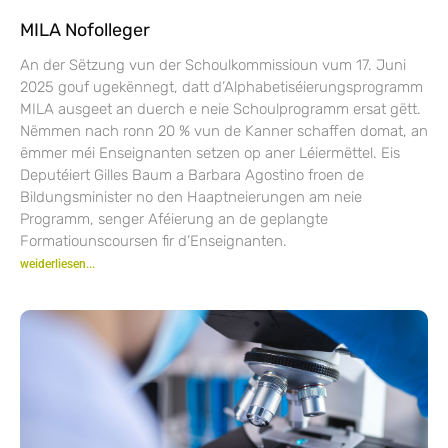
MILA Nofolleger
An der Sëtzung vun der Schoulkommissioun vum 17. Juni
2025 gouf ugekënnegt, datt d’Alphabetiséierungsprogramm
MILA ausgeet an duerch e neie Schoulprogramm ersat gëtt.
Nëmmen nach ronn 20 % vun de Kanner schaffen domat, an
ëmmer méi Enseignanten setzen op aner Léiermëttel. Eis
Deputéiert Gilles Baum a Barbara Agostino froen de
Bildungsminister no den Haaptneierungen am neie
Programm, senger Aféierung an de geplangte
Formatiounscoursen fir d’Enseignanten.
weiderliesen...