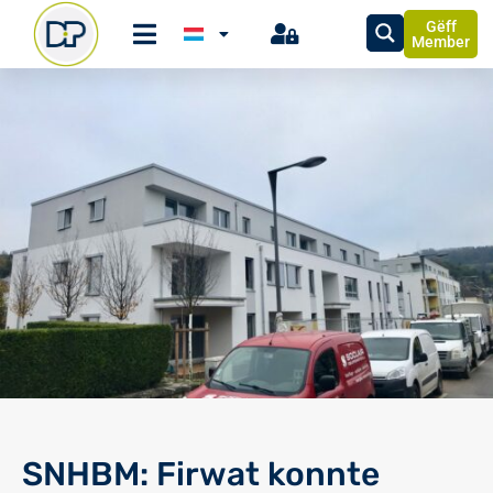
Gëff
Member
SNHBM: Firwat konnte