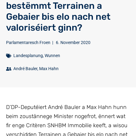
bestëmmt Terrainen a
Gebaier bis elo nach net
valoriséiert ginn?
Parlamentaresch Froen
|
6. November 2020
Landesplanung
,
Wunnen
André Bauler
,
Max Hahn
D’DP-Deputéiert André Bauler a Max Hahn hunn
beim zoustännege Minister nogefrot, ënnert wat
fir enge Critèren SNHBM Immobilie keeft, a wisou
verschidden Terrainen a Gebaier bis elo nach net