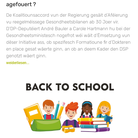
agefouert ?
De Koalitiounsaccord vun der Regierung gesäit d’Aféierung
vu reegelméissege Gesondheetsbilanen ab 30 Joer vir.
D’DP-Deputéiert André Bauler a Carole Hartmann hu bei der
Gesondheetsministesch nogefrot wéi wäit d’Ëmsetzung vun
dëser Initiative ass, ob spezifesch Formatioune fir d’Dokteren
en place gesat wäerte ginn, an ob an deem Kader den DSP
genotzt wäert ginn.
weiderliesen...