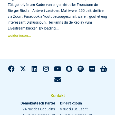
Zäit geholl, fir am Kader vun enger virtueller Froestonn de
Bierger Ried an Äntwert ze stoen. Mat iwwer 250 Leit, dei live
via Zoom, Facebook a Youtube zougeschalt waren, gouf et eng
interessant Diskussioun. Hei kanns du de Replay vum
Livestream kucken: By loading...
weiderliesen...
Kontakt
Demokratesch Partei
DP-Fraktioun
2A rue des Capucins
9 rue du St. Esprit
L-1313 Luxembourg
L-1475 Luxembourg