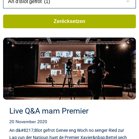
Live Q&A mam Premier
20 November 2020
An d&#8217;Blot gefrot Genee eng Woch no senger Ried zur
Lag vun der Natioun huet de Premier Xavier&nbsp;Bettel sech