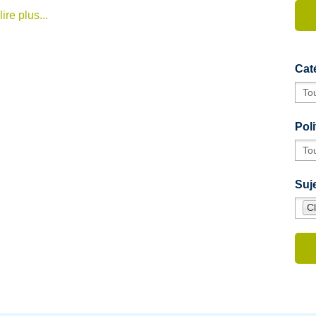
lire plus...
Cat
Poli
Suje
C