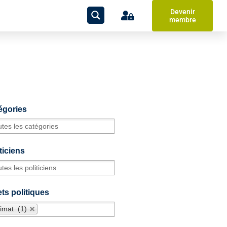
Devenir
membre
égories
ticiens
ts politiques
limat (1)