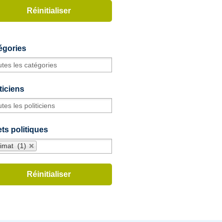
égories
ticiens
ts politiques
limat (1)