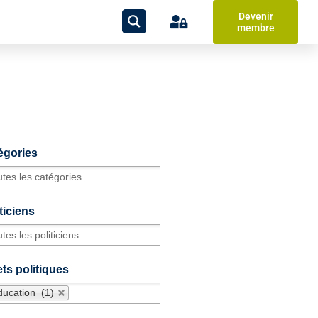
Devenir
membre
égories
ticiens
ts politiques
ducation (1)