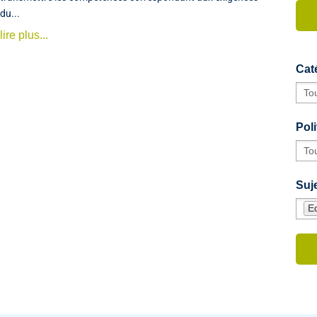
du...
lire plus...
Cat
Poli
Suje
E