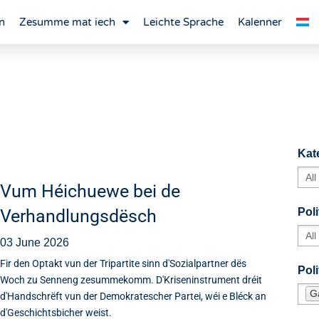
n
Zesumme mat iech
Leichte Sprache
Kalenner
Kat
Vum Héichuewe bei de
Verhandlungsdësch
Poli
03 June 2026
Fir den Optakt vun der Tripartite sinn d'Sozialpartner dës
Pol
Woch zu Senneng zesummekomm. D'Kriseninstrument dréit
G
d'Handschrëft vun der Demokratescher Partei, wéi e Bléck an
d'Geschichtsbicher weist.