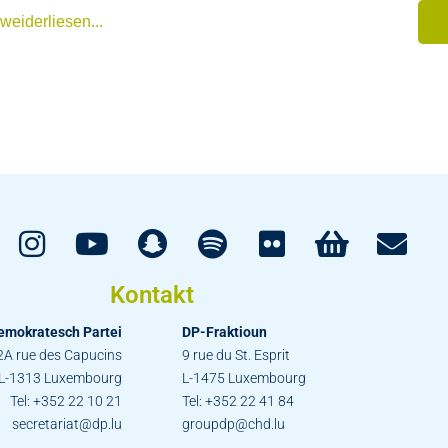
weiderliesen...
Kontakt
emokratesch Partei
DP-Fraktioun
2A rue des Capucins
9 rue du St. Esprit
L-1313 Luxembourg
L-1475 Luxembourg
Tel: +352 22 10 21
Tel: +352 22 41 84
secretariat@dp.lu
groupdp@chd.lu