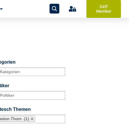
Gëff
Member
egorien
tiker
itesch Themen
aston Thorn (1)