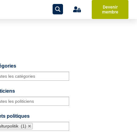
Devenir
membre
égories
ticiens
ts politiques
lturpolitik (1)