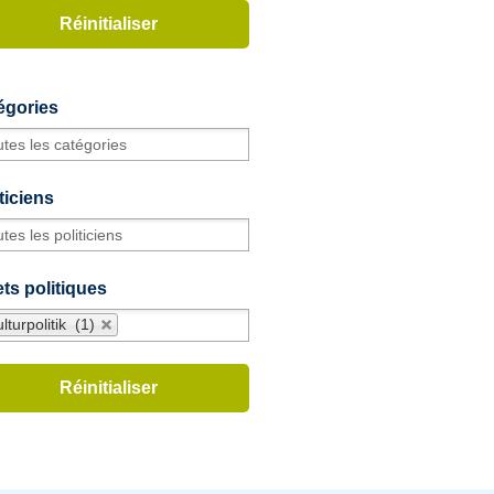
égories
ticiens
ts politiques
lturpolitik (1)