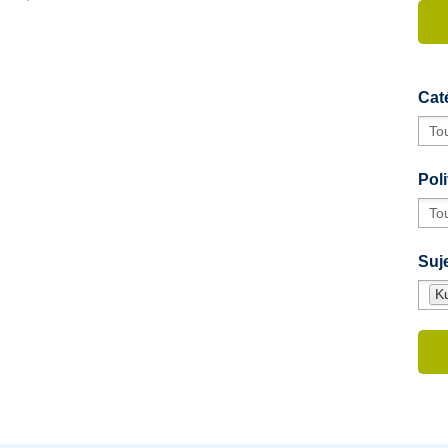
Cat
Poli
Suje
Ku