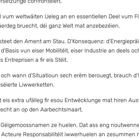
setzunge confrontéiert.
el vum weltwäiten Ueleg an en essentiellen Deel vum F
äerdeg bruecht, déi ganz Welt mat anzebezéien.
steet den Ament am Stau. D’Konsequenz: d’Energiepräi
Basis vun eiser Mobilitéit, eiser Industrie an deels oc
 Entreprisen a fir eis Stéit.
l och wann d’Situatioun sech erëm berouegt, brauch d’
iséierte Liwwerketten.
 eis extra ufälleg fir esou Entwécklunge mat hiren Au
ierecht an op den Aarbechtsmaart.
e, fir Géigemoossnamen ze huelen. Dat ass eng noutwenn
h Acteure Responsabilitéit iwwerhuelen an zesummen n