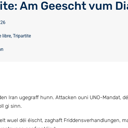
tite: Am Geescht vum Di
026
 libre
,
Tripartite
nn
el den Iran ugegraff hunn. Attacken ouni UNO-Mandat, d
l gi sinn.
elt wuel déi éischt, zaghaft Friddensverhandlungen, m