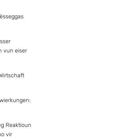
lësseggas
sser
h vun eiser
Wirtschaft
swierkungen:
eg Reaktioun
o vir