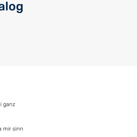
alog
éi ganz
a mir sinn