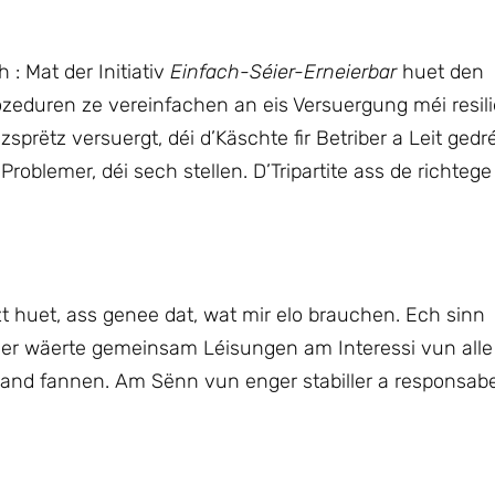
: Mat der Initiativ
Einfach-Séier-Erneierbar
huet den
ozeduren ze vereinfachen an eis Versuergung méi resili
rëtz versuergt, déi d’Käschte fir Betriber a Leit gedr
blemer, déi sech stellen. D’Tripartite ass de richtege
 huet, ass genee dat, wat mir elo brauchen. Ech sinn
her wäerte gemeinsam Léisungen am Interessi vun alle
 Land fannen. Am Sënn vun enger stabiller a responsabe