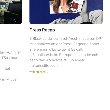
Press Recap
E Bléck op déi politesch Woch mat eisen DP-
Mandatairen an der Press. Et goung ënner
anerem ëm d’Lutte géint Gewalt,
lan vun hirer
d’Situatioun beim Entreprenariat oder och
 d’Sessioun
nach den Anniversaire vun enger
Kulturinstitutioun.
m huet
weiderliesen...
nsiivt Joer