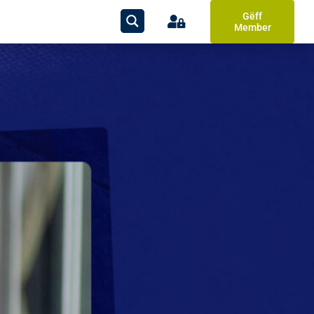
Gëff
Member