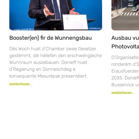
Booster(en) fir de Wunnengsbau
Ausbau vu
Photovolta
Dës Woch huet d’Chamber zwee Gesetzer
gestëmmt, déi hëllefen den erschwéngleche
D’Organisatio
Wunnraum auszebauen. Donieft huet
ronderëm d’S
d’Regierung en Donneschdeg e
Erausfuerder
konsequente Mesurëpak presentéiert.
2035. Donie
weiderliesen...
Busservice u
weiderliesen...