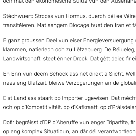
och mat den ekonomesche Suitte vun den Ausenaner
Stéchwuert: Strooss vun Hormus, duerch déi ee Véir
transitéieren. Mat sengem Blocage huet den Iran et f
E ganz groussen Deel vun eiser Energieversuergung 
klammen, natierlech och zu Lëtzebuerg. De Réiueleg, d’
Landwirtschaft, steet ënner Drock. Dat gëtt deier, fir eis
En Enn vun deem Schock ass net direkt a Siicht. Wel
nees eng Ulafzäit, bleiwe Verzögerungen an de global
Eist Land ass staark op Importer ugewisen. Dat mécht
och op d’Kompetitivitéit, op d’Kafkraaft, op d’Präisde
Dofir begréisst d’DP d’Aberuffe vun enger Tripartit
op eng komplex Situatioun, an där déi verantwortlec