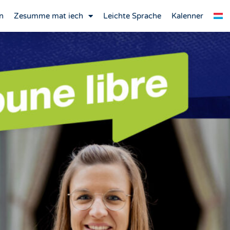
n
Zesumme mat iech
Leichte Sprache
Kalenner