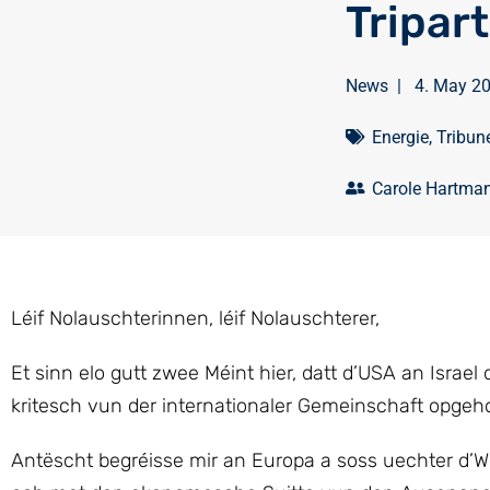
Tripar
News
|
4. May 2
Energie
,
Tribune
Carole Hartma
Léif Nolauschterinnen, léif Nolauschterer,
Et sinn elo gutt zwee Méint hier, datt d’USA an Isra
kritesch vun der internationaler Gemeinschaft opgehol
Antëscht begréisse mir an Europa a soss uechter d’W