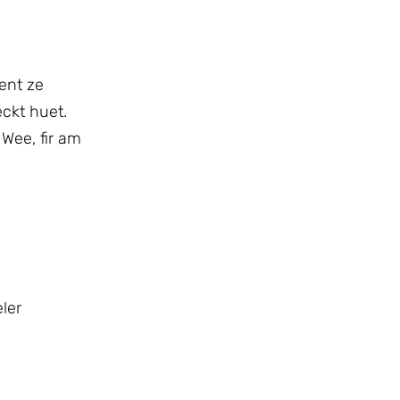
ent ze
éckt huet.
 Wee, fir am
ler