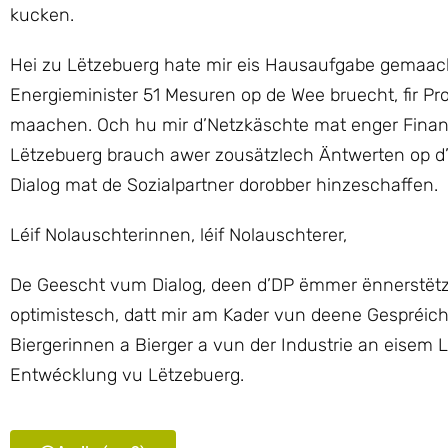
kucken.
Hei zu Lëtzebuerg hate mir eis Hausaufgabe gemaach 
Energieminister 51 Mesuren op de Wee bruecht, fir Pr
maachen. Och hu mir d’Netzkäschte mat enger Finanzsp
Lëtzebuerg brauch awer zousätzlech Äntwerten op d’Pro
Dialog mat de Sozialpartner dorobber hinzeschaffen.
Léif Nolauschterinnen, léif Nolauschterer,
De Geescht vum Dialog, deen d’DP ëmmer ënnerstëtzt
optimistesch, datt mir am Kader vun deene Gespréic
Biergerinnen a Bierger a vun der Industrie an eisem
Entwécklung vu Lëtzebuerg.