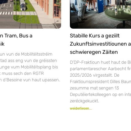
n Tram, Bus a
Stabille Kurs a geziilt
ik
Zukunftsinvestitiounen a
schwieregen Zäiten
un vun de Mobilitéitsstréim
tad ass eng vun de gréissten
D’DP-Fraktioun huet haut de Bi
unge vum Mobilitéitsplang bis
parlamentarescher Aarbecht fir
ft muss sech den RGTR
2025/2026 virgestallt. De
n d’Besoine vun haut upassen.
Fraktiounspresident Gilles Bau
zesumme mat sengen 13
Deputéiertekolleegen op en inte
zeréckgekuckt.
weiderliesen...