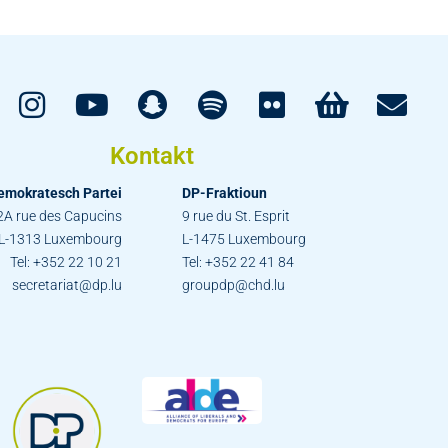
Kontakt
emokratesch Partei
DP-Fraktioun
2A rue des Capucins
9 rue du St. Esprit
L-1313 Luxembourg
L-1475 Luxembourg
Tel: +352 22 10 21
Tel: +352 22 41 84
secretariat@dp.lu
groupdp@chd.lu