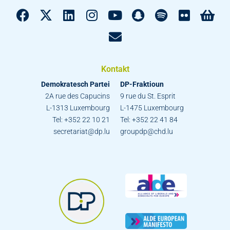
Kontakt
Demokratesch Partei
DP-Fraktioun
2A rue des Capucins
9 rue du St. Esprit
L-1313 Luxembourg
L-1475 Luxembourg
Tel: +352 22 10 21
Tel: +352 22 41 84
secretariat@dp.lu
groupdp@chd.lu