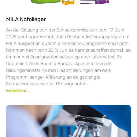
MILA Nofolleger
An der Sëtzung vun der Schoulkommissioun vum 17. Juni
2025 gouf ugekënnegt, datt d’Alphabetiséierungsprogramm
MILA ausgeet an duerch e neie Schoulprogramm ersat gëtt.
Nëmmen nach ronn 20 % vun de Kanner schaffen domat, an
ëmmer méi Enseignanten setzen op aner Léiermëttel. Eis
Deputéiert Gilles Baum a Barbara Agostino froen de
Bildungsminister no den Haaptneierungen am neie
Programm, senger Aféierung an de geplangte
Formatiounscoursen fir d’Enseignanten.
weiderliesen...