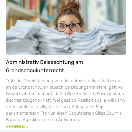
Administrativ Belaaschtung am
Grondschoulunterrecht
Trotz der Vereinfachung vun der administrativer Aarbescht
an de Grondschoulen duerch de Bildungsministère, gëtt vu
Gewerkschafte betount, datt d’Bürokratie fir d’Enseignanten
éischter zougeholl hätt. Wéi gesäit d’Realitéit aus, a wéi kann
d’kënschtlech Intelligenz hei eng Roll spillen? Eng
parlamentaresch Fro vun eisen Deputéierten Gilles Baum a
Barbara Agostino sicht no Äntwerten.
weiderliesen...