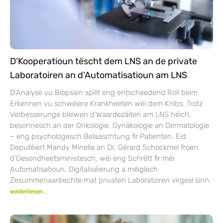
D’Kooperatioun tëscht dem LNS an de private
Laboratoiren an d’Automatisatioun am LNS
D’Analyse vu Biopsien spillt eng entscheedend Roll beim
Erkennen vu schwéiere Krankheeten wéi dem Kriibs. Trotz
Verbesserunge bleiwen d’Waardezäiten am LNS héich,
besonnesch an der Onkologie, Gynäkologie an Dermatologie
– eng psychologesch Belaaschtung fir Patienten. Eid
Deputéiert Mandy Minella an Dr. Gérard Schockmel froen
d’Gesondheetsministesch, wéi eng Schrëtt fir méi
Automatisatioun, Digitaliséierung a méiglech
Zesummenaarbechte mat privaten Laboratoiren virgesi sinn.
weiderliesen...