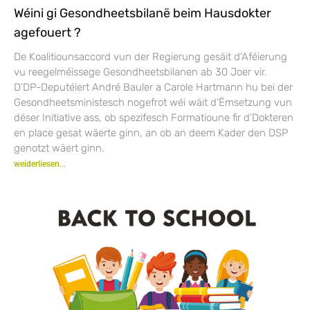
Wéini gi Gesondheetsbilanë beim Hausdokter
agefouert ?
De Koalitiounsaccord vun der Regierung gesäit d’Aféierung
vu reegelméissege Gesondheetsbilanen ab 30 Joer vir.
D’DP-Deputéiert André Bauler a Carole Hartmann hu bei der
Gesondheetsministesch nogefrot wéi wäit d’Ëmsetzung vun
dëser Initiative ass, ob spezifesch Formatioune fir d’Dokteren
en place gesat wäerte ginn, an ob an deem Kader den DSP
genotzt wäert ginn.
weiderliesen...