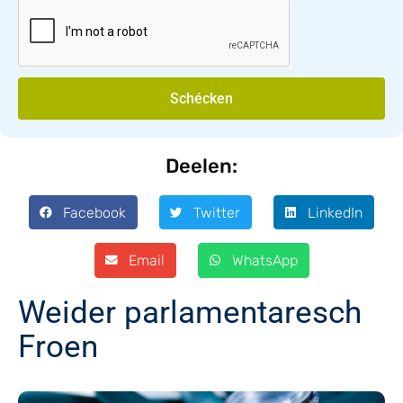
Schécken
Deelen:
Facebook
Twitter
LinkedIn
Email
WhatsApp
Weider parlamentaresch
Froen