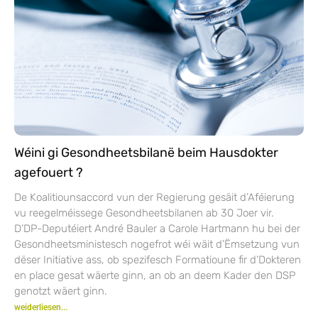
Wéini gi Gesondheetsbilanë beim Hausdokter
agefouert ?
De Koalitiounsaccord vun der Regierung gesäit d’Aféierung
vu reegelméissege Gesondheetsbilanen ab 30 Joer vir.
D’DP-Deputéiert André Bauler a Carole Hartmann hu bei der
Gesondheetsministesch nogefrot wéi wäit d’Ëmsetzung vun
dëser Initiative ass, ob spezifesch Formatioune fir d’Dokteren
en place gesat wäerte ginn, an ob an deem Kader den DSP
genotzt wäert ginn.
weiderliesen...