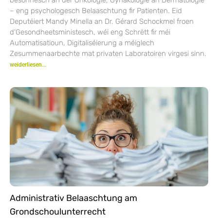
– eng psychologesch Belaaschtung fir Patienten. Eid
Deputéiert Mandy Minella an Dr. Gérard Schockmel froen
d’Gesondheetsministesch, wéi eng Schrëtt fir méi
Automatisatioun, Digitaliséierung a méiglech
Zesummenaarbechte mat privaten Laboratoiren virgesi sinn.
weiderliesen...
Administrativ Belaaschtung am
Grondschoulunterrecht