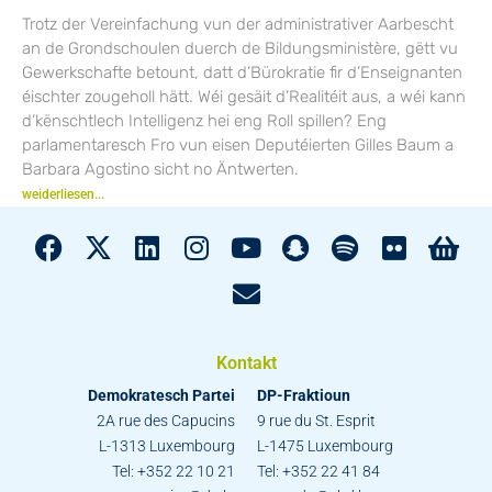
Trotz der Vereinfachung vun der administrativer Aarbescht
an de Grondschoulen duerch de Bildungsministère, gëtt vu
Gewerkschafte betount, datt d’Bürokratie fir d’Enseignanten
éischter zougeholl hätt. Wéi gesäit d’Realitéit aus, a wéi kann
d’kënschtlech Intelligenz hei eng Roll spillen? Eng
parlamentaresch Fro vun eisen Deputéierten Gilles Baum a
Barbara Agostino sicht no Äntwerten.
weiderliesen...
Kontakt
Demokratesch Partei
DP-Fraktioun
2A rue des Capucins
9 rue du St. Esprit
L-1313 Luxembourg
L-1475 Luxembourg
Tel: +352 22 10 21
Tel: +352 22 41 84