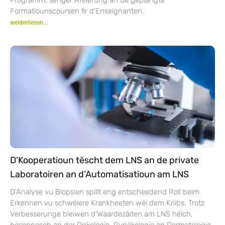
Formatiounscoursen fir d’Enseignanten.
weiderliesen...
D’Kooperatioun tëscht dem LNS an de private
Laboratoiren an d’Automatisatioun am LNS
D’Analyse vu Biopsien spillt eng entscheedend Roll beim
Erkennen vu schwéiere Krankheeten wéi dem Kriibs. Trotz
Verbesserunge bleiwen d’Waardezäiten am LNS héich,
besonnesch an der Onkologie, Gynäkologie an Dermatologie