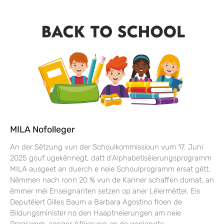
MILA Nofolleger
An der Sëtzung vun der Schoulkommissioun vum 17. Juni
2025 gouf ugekënnegt, datt d’Alphabetiséierungsprogramm
MILA ausgeet an duerch e neie Schoulprogramm ersat gëtt.
Nëmmen nach ronn 20 % vun de Kanner schaffen domat, an
ëmmer méi Enseignanten setzen op aner Léiermëttel. Eis
Deputéiert Gilles Baum a Barbara Agostino froen de
Bildungsminister no den Haaptneierungen am neie
Programm, senger Aféierung an de geplangte