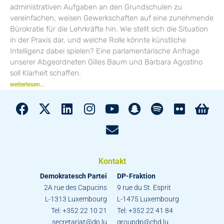
administrativen Aufgaben an den Grundschulen zu
vereinfachen, weisen Gewerkschaften auf eine zunehmende
Bürokratie für die Lehrkräfte hin. Wie stellt sich die Situation
in der Praxis dar, und welche Rolle könnte künstliche
Intelligenz dabei spielen? Eine parlamentarische Anfrage
unserer Abgeordneten Gilles Baum und Barbara Agostino
soll Klarheit schaffen.
weiterlesen...
Kontakt
Demokratesch Partei
DP-Fraktion
2A rue des Capucins
9 rue du St. Esprit
L-1313 Luxembourg
L-1475 Luxembourg
Tel: +352 22 10 21
Tel: +352 22 41 84
secretariat@dp.lu
groupdp@chd.lu