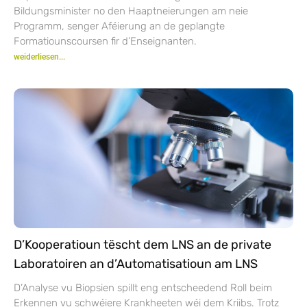
Bildungsminister no den Haaptneierungen am neie
Programm, senger Aféierung an de geplangte
Formatiounscoursen fir d’Enseignanten.
weiderliesen...
D’Kooperatioun tëscht dem LNS an de private
Laboratoiren an d’Automatisatioun am LNS
D’Analyse vu Biopsien spillt eng entscheedend Roll beim
Erkennen vu schwéiere Krankheeten wéi dem Kriibs. Trotz