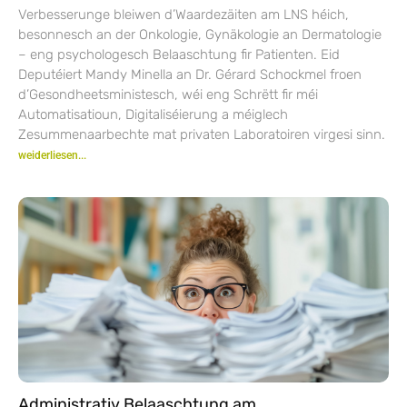
Verbesserunge bleiwen d’Waardezäiten am LNS héich,
besonnesch an der Onkologie, Gynäkologie an Dermatologie
– eng psychologesch Belaaschtung fir Patienten. Eid
Deputéiert Mandy Minella an Dr. Gérard Schockmel froen
d’Gesondheetsministesch, wéi eng Schrëtt fir méi
Automatisatioun, Digitaliséierung a méiglech
Zesummenaarbechte mat privaten Laboratoiren virgesi sinn.
weiderliesen...
Administrativ Belaaschtung am