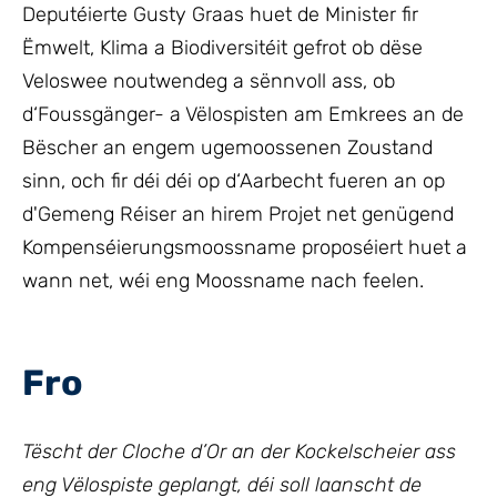
Deputéierte Gusty Graas huet de Minister fir
Ëmwelt, Klima a Biodiversitéit gefrot ob dëse
Veloswee noutwendeg a sënnvoll ass, ob
d‘Foussgänger- a Vëlospisten am Emkrees an de
Bëscher an engem ugemoossenen Zoustand
sinn, och fir déi déi op d‘Aarbecht fueren an op
d'Gemeng Réiser an hirem Projet net genügend
Kompenséierungsmoossname proposéiert huet a
wann net, wéi eng Moossname nach feelen.
Fro
Tëscht der Cloche d’Or an der Kockelscheier ass
eng Vëlospiste geplangt, déi soll laanscht de