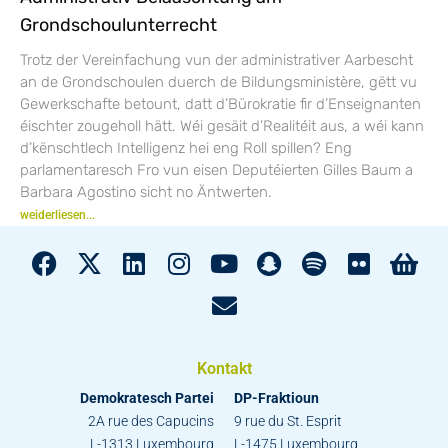
Grondschoulunterrecht
Trotz der Vereinfachung vun der administrativer Aarbescht
an de Grondschoulen duerch de Bildungsministère, gëtt vu
Gewerkschafte betount, datt d’Bürokratie fir d’Enseignanten
éischter zougeholl hätt. Wéi gesäit d’Realitéit aus, a wéi kann
d’kënschtlech Intelligenz hei eng Roll spillen? Eng
parlamentaresch Fro vun eisen Deputéierten Gilles Baum a
Barbara Agostino sicht no Äntwerten.
weiderliesen...
Kontakt
Demokratesch Partei
DP-Fraktioun
2A rue des Capucins
9 rue du St. Esprit
L-1313 Luxembourg
L-1475 Luxembourg