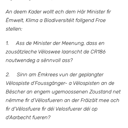
An deem Kader wollt ech
dem Här Minister fir
Ëmwelt, Klima a Biodiversitéit follgend Froe
stellen:
1.
Ass de Minister der Meenung, dass en
zousätzleche Vëloswee laanscht de CR186
noutwendeg a sënnvoll ass?
2.
Sinn am Ëmkrees vun der geplangter
Vëlospiste d‘Foussgänger- a Vëlospisten an de
Bëscher an engem ugemoossenen Zoustand net
nëmme fir d’Vëlosfueren an der Fräizäit mee och
fir d’Vëlosfuere fir déi Velosfuerer déi op
d‘Aarbecht fueren?