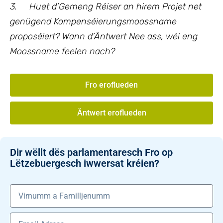
3.
Huet d’Gemeng Réiser an hirem Projet net
genügend Kompenséierungsmoossname
proposéiert? Wann d’Äntwert Nee ass, wéi eng
Moossname feelen nach?
Fro eroflueden
Äntwert eroflueden
Dir wëllt dës parlamentaresch Fro op
Lëtzebuergesch iwwersat kréien?