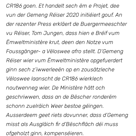
CR186 goen. Et handelt sech ëm e Projet, dee
vun der Gemeng Réiser 2020 initiéiert gouf. An
der rezenter Press erkläert de Buergermeeschter
vu Réiser, Tom Jungen, dass hien e Bréif vum
Ëmweltministère krut, deen den Notze vum
Foussgänger- a Vëloswee afro stellt. D’Gemeng
Réiser wier vum Ëmweltministère opgefuerdert
ginn sech z’iwwerleeën op en zousätzleche
Vëloswee laanscht de CR186 wierklech
noutwenneg wier. De Ministère hätt och
geschriwwen, dass an de Bëscher ronderëm
schonn zuelräich Weer bestoe géingen.
Ausserdeem geet riets dovunner, dass d’Gemeng
misst als Ausgläich fir d’Bëschfläch déi muss
ofgeholzt ginn, kompenséieren.