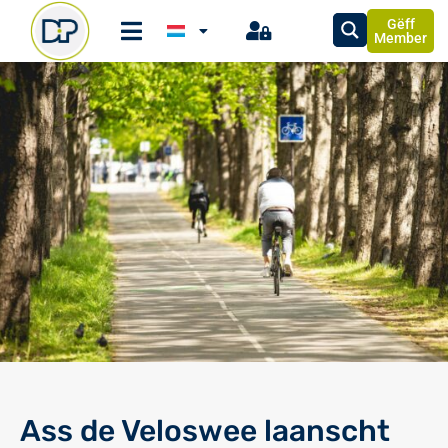
Gëff
Member
Ass de Veloswee laanscht