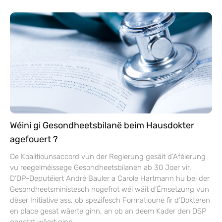
Wéini gi Gesondheetsbilanë beim Hausdokter
agefouert ?
De Koalitiounsaccord vun der Regierung gesäit d’Aféierung
vu reegelméissege Gesondheetsbilanen ab 30 Joer vir.
D’DP-Deputéiert André Bauler a Carole Hartmann hu bei der
Gesondheetsministesch nogefrot wéi wäit d’Ëmsetzung vun
dëser Initiative ass, ob spezifesch Formatioune fir d’Dokteren
en place gesat wäerte ginn, an ob an deem Kader den DSP
genotzt wäert ginn.