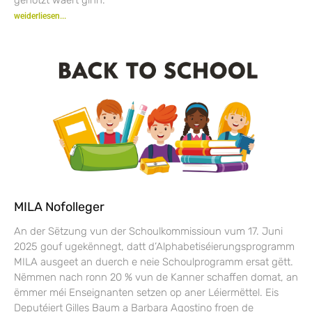
weiderliesen...
MILA Nofolleger
An der Sëtzung vun der Schoulkommissioun vum 17. Juni
2025 gouf ugekënnegt, datt d’Alphabetiséierungsprogramm
MILA ausgeet an duerch e neie Schoulprogramm ersat gëtt.
Nëmmen nach ronn 20 % vun de Kanner schaffen domat, an
ëmmer méi Enseignanten setzen op aner Léiermëttel. Eis
Deputéiert Gilles Baum a Barbara Agostino froen de