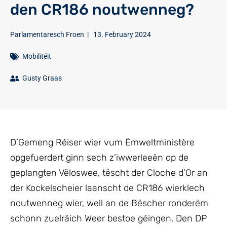
den CR186 noutwenneg?
Parlamentaresch Froen
|
13. February 2024
Mobilitéit
Gusty Graas
D’Gemeng Réiser wier vum Ëmweltministère
opgefuerdert ginn sech z’iwwerleeën op de
geplangten Vëloswee, tëscht der Cloche d’Or an
der Kockelscheier laanscht de CR186 wierklech
noutwenneg wier, well an de Bëscher ronderëm
schonn zuelräich Weer bestoe géingen. Den DP