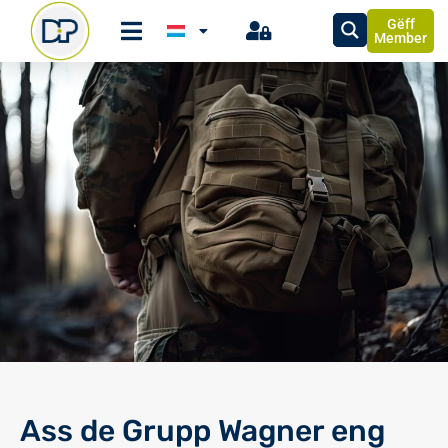
Gëff
Member
Ass de Grupp Wagner eng