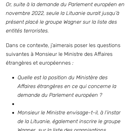
Or, suite à la demande du Parlement européen en
novembre 2022, seule la Lituanie aurait jusqu’à
présent placé le groupe Wagner sur la liste des
entités terroristes.
Dans ce contexte, j’aimerais poser les questions
suivantes à Monsieur le Ministre des Affaires
étrangères et européennes
:
Quelle est la position du Ministère des
Affaires étrangères en ce qui concerne la
demande du Parlement européen ?
Monsieur le Ministre envisage-t-il, à l’instar
de la Lituanie, également inscrire le groupe
Wagner sur la liste des organisations