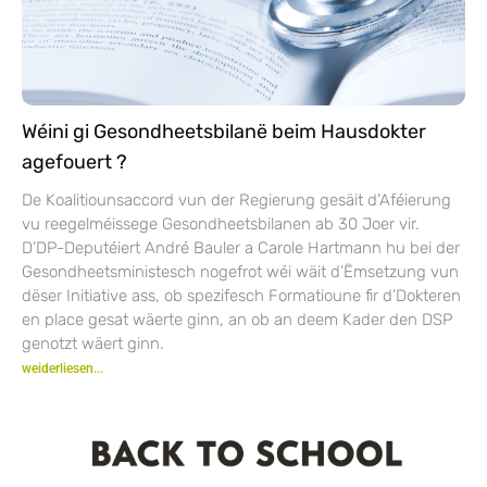
Wéini gi Gesondheetsbilanë beim Hausdokter
agefouert ?
De Koalitiounsaccord vun der Regierung gesäit d’Aféierung
vu reegelméissege Gesondheetsbilanen ab 30 Joer vir.
D’DP-Deputéiert André Bauler a Carole Hartmann hu bei der
Gesondheetsministesch nogefrot wéi wäit d’Ëmsetzung vun
dëser Initiative ass, ob spezifesch Formatioune fir d’Dokteren
en place gesat wäerte ginn, an ob an deem Kader den DSP
genotzt wäert ginn.
weiderliesen...