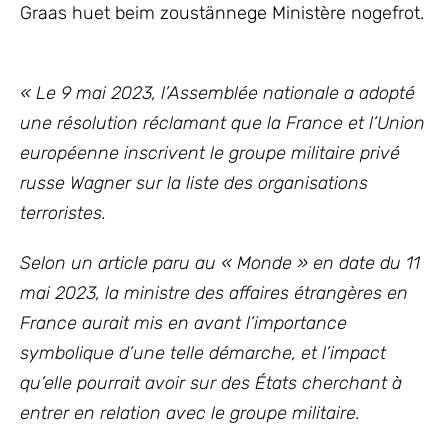
Graas huet beim zoustännege Ministère nogefrot.
« Le 9 mai 2023, l’Assemblée nationale a adopté
une résolution réclamant que la France et l’Union
européenne inscrivent le groupe militaire privé
russe Wagner sur la liste des organisations
terroristes.
Selon un article paru au « Monde » en date du 11
mai 2023, la ministre des affaires étrangères en
France aurait mis en avant l’importance
symbolique d’une telle démarche, et l’impact
qu’elle pourrait avoir sur des États cherchant à
entrer en relation avec le groupe militaire.