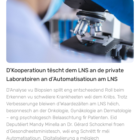
D’Kooperatioun tëscht dem LNS an de private
Laboratoiren an d’Automatisatioun am LNS
D’Analyse vu Biopsien spillt eng entscheedend Roll beim
Erkennen vu schwéiere Krankheeten wéi dem Kriibs. Trotz
Verbesserunge bleiwen d’Waardezäiten am LNS héich,
besonnesch an der Onkologie, Gynäkologie an Dermatologie
– eng psychologesch Belaaschtung fir Patienten. Eid
Deputéiert Mandy Minella an Dr. Gérard Schockmel froen
d’Gesondheetsministesch, wéi eng Schrëtt fir méi
Automatisatioun, Digitaliséierung a méiglech