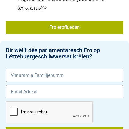
terroristes?
»
Fro eroflueden
Dir wëllt dës parlamentaresch Fro op
Lëtzebuergesch iwwersat kréien?