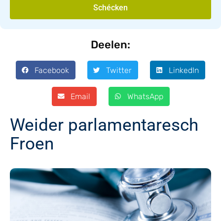
Schécken
Deelen:
Facebook
Twitter
LinkedIn
Email
WhatsApp
Weider parlamentaresch
Froen