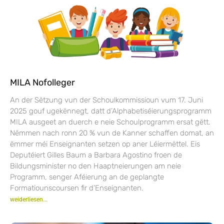
MILA Nofolleger
An der Sëtzung vun der Schoulkommissioun vum 17. Juni
2025 gouf ugekënnegt, datt d’Alphabetiséierungsprogramm
MILA ausgeet an duerch e neie Schoulprogramm ersat gëtt.
Nëmmen nach ronn 20 % vun de Kanner schaffen domat, an
ëmmer méi Enseignanten setzen op aner Léiermëttel. Eis
Deputéiert Gilles Baum a Barbara Agostino froen de
Bildungsminister no den Haaptneierungen am neie
Programm, senger Aféierung an de geplangte
Formatiounscoursen fir d’Enseignanten.
weiderliesen...