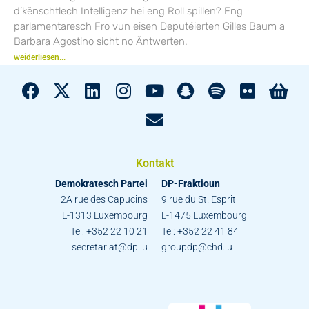
d’kënschtlech Intelligenz hei eng Roll spillen? Eng
parlamentaresch Fro vun eisen Deputéierten Gilles Baum a
Barbara Agostino sicht no Äntwerten.
weiderliesen...
Kontakt
Demokratesch Partei
DP-Fraktioun
2A rue des Capucins
9 rue du St. Esprit
L-1313 Luxembourg
L-1475 Luxembourg
Tel: +352 22 10 21
Tel: +352 22 41 84
secretariat@dp.lu
groupdp@chd.lu