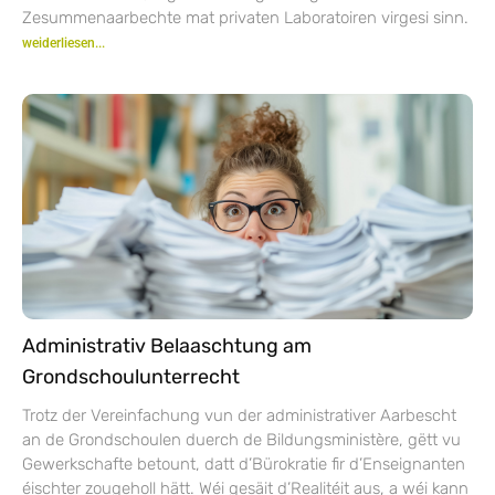
Zesummenaarbechte mat privaten Laboratoiren virgesi sinn.
weiderliesen...
Administrativ Belaaschtung am
Grondschoulunterrecht
Trotz der Vereinfachung vun der administrativer Aarbescht
an de Grondschoulen duerch de Bildungsministère, gëtt vu
Gewerkschafte betount, datt d’Bürokratie fir d’Enseignanten
éischter zougeholl hätt. Wéi gesäit d’Realitéit aus, a wéi kann