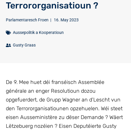
Terrororganisatioun ?
Parlamentaresch Froen
|
16. May 2023
Aussepolitik a Kooperatioun
Gusty Graas
De 9. Mee huet déi franséisch Assemblée
générale an enger Resolutioun dozou
opgefuerdert, de Grupp Wagner an d’Lescht vun
den Terrororganisatiounen opzehuelen. Wéi steet
eisen Ausseministère zu dëser Demande ? Wäert
Lëtzebuerg nozéien ? Eisen Deputéierte Gusty