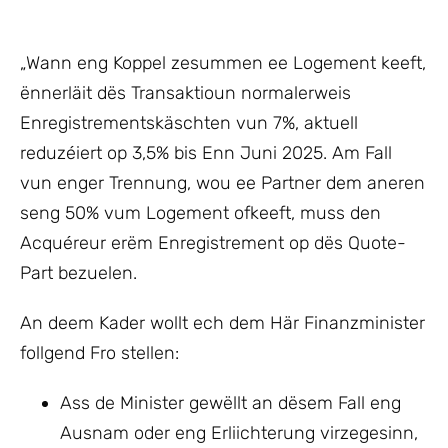
„Wann eng Koppel zesummen ee Logement keeft,
ënnerläit dës Transaktioun normalerweis
Enregistrementskäschten vun 7%, aktuell
reduzéiert op 3,5% bis Enn Juni 2025. Am Fall
vun enger Trennung, wou ee Partner dem aneren
seng 50% vum Logement ofkeeft, muss den
Acquéreur erëm Enregistrement op dës Quote-
Part bezuelen.
An deem Kader wollt ech
dem Här Finanzminister
follgend Fro stellen:
Ass de Minister gewëllt an dësem Fall eng
Ausnam oder eng Erliichterung virzegesinn,