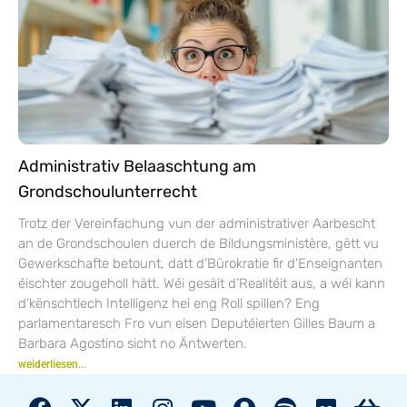
Administrativ Belaaschtung am
Grondschoulunterrecht
Trotz der Vereinfachung vun der administrativer Aarbescht
an de Grondschoulen duerch de Bildungsministère, gëtt vu
Gewerkschafte betount, datt d’Bürokratie fir d’Enseignanten
éischter zougeholl hätt. Wéi gesäit d’Realitéit aus, a wéi kann
d’kënschtlech Intelligenz hei eng Roll spillen? Eng
parlamentaresch Fro vun eisen Deputéierten Gilles Baum a
Barbara Agostino sicht no Äntwerten.
weiderliesen...