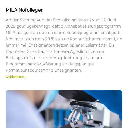
MILA Nofolleger
An der Sëtzung vun der Schoulkommissioun vum 17. Juni
2025 gouf ugekënnegt, datt d’Alphabetiséierungsprogramm
MILA ausgeet an duerch e neie Schoulprogramm ersat gëtt.
Nëmmen nach ronn 20 % vun de Kanner schaffen domat, an
ëmmer méi Enseignanten setzen op aner Léiermëttel. Eis
Deputéiert Gilles Baum a Barbara Agostino froen de
Bildungsminister no den Haaptneierungen am neie
Programm, senger Aféierung an de geplangte
Formatiounscoursen fir d’Enseignanten.
weiderliesen...