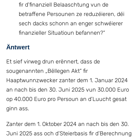
fir d’finanziell Belaaschtung vun de
betraffene Persounen ze reduzéieren, déi
sech dacks schonn an enger schwéierer
finanzieller Situatioun befannen?“
Äntwert
Et sief virweg drun erënnert, dass de
sougenannten „Bëllegen Akt“ fir
Haaptwunnzwecker zanter dem 1. Januar 2024
an nach bis den 30. Juni 2025 vun 30.000 Euro
op 40.000 Euro pro Persoun an d’Luucht gesat
ginn ass.
Zanter dem 1. Oktober 2024 an nach bis den 30.
Juni 2025 ass och d’Steierbasis fir d’Berechnung