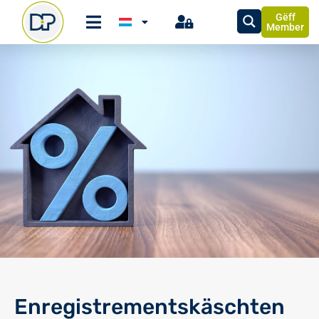
Gëff
Member
Enregistrementskäschten