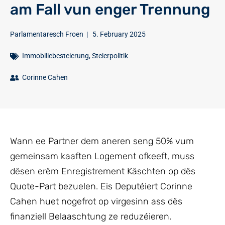
am Fall vun enger Trennung
Parlamentaresch Froen
|
5. February 2025
Immobiliebesteierung
,
Steierpolitik
Corinne Cahen
Wann ee Partner dem aneren seng 50% vum
gemeinsam kaaften Logement ofkeeft, muss
dësen erëm Enregistrement Käschten op dës
Quote-Part bezuelen. Eis Deputéiert Corinne
Cahen huet nogefrot op virgesinn ass dës
finanziell Belaaschtung ze reduzéieren.