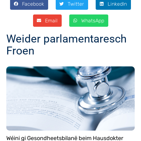
Facebook
Twitter
LinkedIn
Email
WhatsApp
Weider parlamentaresch
Froen
Wéini gi Gesondheetsbilanë beim Hausdokter