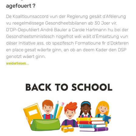
agefouert ?
De Koalitiounsaccord vun der Regierung gesäit d’Aféierung
vu reegelméissege Gesondheetsbilanen ab 30 Joer vir.
D’DP-Deputéiert André Bauler a Carole Hartmann hu bei der
Gesondheetsministesch nogefrot wéi wäit d’Ëmsetzung vun
dëser Initiative ass, ob spezifesch Formatioune fir d’Dokteren
en place gesat wäerte ginn, an ob an deem Kader den DSP
genotzt wäert ginn.
weiderliesen...