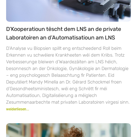
D’Kooperatioun tëscht dem LNS an de private
Laboratoiren an d’Automatisatioun am LNS
D’Analyse vu Biopsien spillt eng entscheedend Roll beim
Erkennen vu schwéiere Krankheeten wéi dem Kriibs. Trotz
Verbesserunge bleiwen d’Waardezäiten am LNS héich,
besonnesch an der Onkologie, Gynäkologie an Dermatologie
– eng psychologesch Belaaschtung fir Patienten. Eid
Deputéiert Mandy Minella an Dr. Gérard Schockmel froen
d’Gesondheetsministesch, wéi eng Schrëtt fir méi
Automatisatioun, Digitaliséierung a méiglech
Zesummenaarbechte mat privaten Laboratoiren virgesi sinn.
weiderliesen...