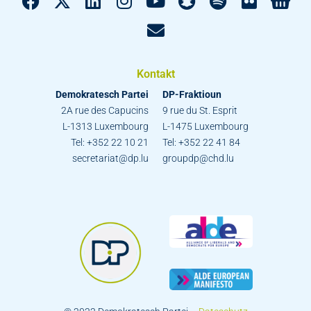
Kontakt
Demokratesch Partei
DP-Fraktioun
2A rue des Capucins
9 rue du St. Esprit
L-1313 Luxembourg
L-1475 Luxembourg
Tel: +352 22 10 21
Tel: +352 22 41 84
secretariat@dp.lu
groupdp@chd.lu