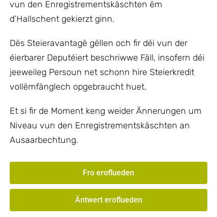
vun den Enregistrementskäschten ëm
d’Hallschent gekierzt ginn.
Dës Steieravantagë gëllen och fir déi vun der
éierbarer Deputéiert beschriwwe Fäll, insofern déi
jeeweileg Persoun net schonn hire Steierkredit
vollëmfänglech opgebraucht huet.
Et si fir de Moment keng weider Ännerungen um
Niveau vun den Enregistrementskäschten an
Ausaarbechtung.
Fro eroflueden
Äntwert eroflueden