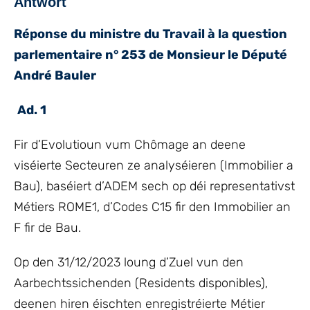
Antwort
Réponse du ministre du Travail à la question
parlementaire n° 253 de Monsieur le Député
André Bauler
Ad. 1
Fir d’Evolutioun vum Chômage an deene
viséierte Secteuren ze analyséieren (Immobilier a
Bau), baséiert d’ADEM sech op déi representativst
Métiers ROME1, d’Codes C15 fir den Immobilier an
F fir de Bau.
Op den 31/12/2023 loung d’Zuel vun den
Aarbechtssichenden (Residents disponibles),
deenen hiren éischten enregistréierte Métier