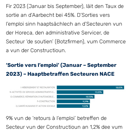
Fir 2023 (Januar bis September), läit den Taux de
sortie an d’Aarbecht bei 45%. D’Sorties vers
l’emploi sinn haaptsächlech an d’Secteuren vun
der Horeca, den administrative Servicer, de
Secteur ‘de soutien’ (Botzfirmen), vum Commerce
a vun der Constructioun.
‘Sortie vers l’emploi’ (Januar – September
2023) – Haaptbetraffen Secteuren NACE
9% vun de ‘retours à l’emploi’ betreffen de
Secteur vun der Constructioun an 1,2% dee vum