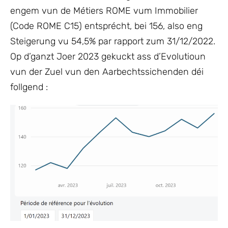
engem vun de Métiers ROME vum Immobilier
(Code ROME C15) entsprécht, bei 156, also eng
Steigerung vu 54,5% par rapport zum 31/12/2022.
Op d’ganzt Joer 2023 gekuckt ass d’Evolutioun
vun der Zuel vun den Aarbechtssichenden déi
follgend :