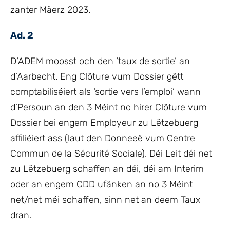
zanter Mäerz 2023.
Ad. 2
D‘ADEM moosst och den ‘taux de sortie’ an
d’Aarbecht. Eng Clôture vum Dossier gëtt
comptabiliséiert als ‘sortie vers l’emploi’ wann
d’Persoun an den 3 Méint no hirer Clôture vum
Dossier bei engem Employeur zu Lëtzebuerg
affiliéiert ass (laut den Donneeë vum Centre
Commun de la Sécurité Sociale). Déi Leit déi net
zu Lëtzebuerg schaffen an déi, déi am Interim
oder an engem CDD ufänken an no 3 Méint
net/net méi schaffen, sinn net an deem Taux
dran.