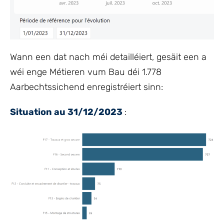
Wann een dat nach méi detailléiert, gesäit een a
wéi enge Métieren vum Bau déi 1.778
Aarbechtssichend enregistréiert sinn:
Situation au 31/12/2023
: