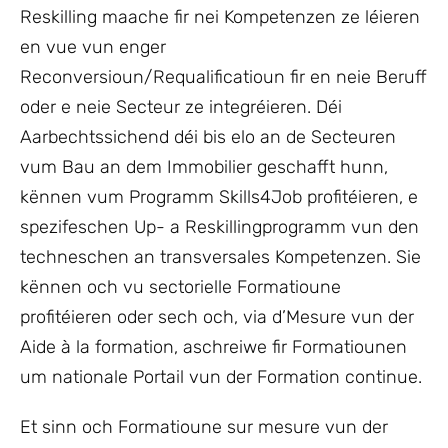
Reskilling maache fir nei Kompetenzen ze léieren
en vue vun enger
Reconversioun/Requalificatioun fir en neie Beruff
oder e neie Secteur ze integréieren. Déi
Aarbechtssichend déi bis elo an de Secteuren
vum Bau an dem Immobilier geschafft hunn,
kënnen vum Programm Skills4Job profitéieren, e
spezifeschen Up- a Reskillingprogramm vun den
techneschen an transversales Kompetenzen. Sie
kënnen och vu sectorielle Formatioune
profitéieren oder sech och, via d’Mesure vun der
Aide à la formation, aschreiwe fir Formatiounen
um nationale Portail vun der Formation continue.
Et sinn och Formatioune sur mesure vun der