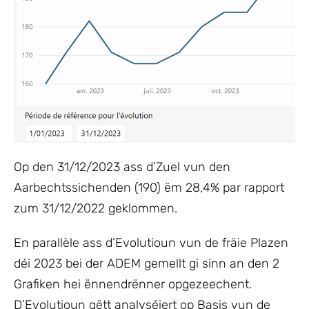
Op den 31/12/2023 ass d’Zuel vun den
Aarbechtssichenden (190) ëm 28,4% par rapport
zum 31/12/2022 geklommen.
En parallèle ass d’Evolutioun vun de fräie Plazen
déi 2023 bei der ADEM gemellt gi sinn an den 2
Grafiken hei ënnendrënner opgezeechent.
D’Evolutioun gëtt analyséiert op Basis vun de