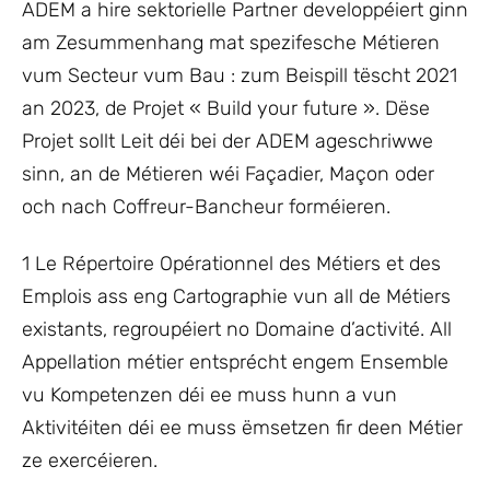
ADEM a hire sektorielle Partner developpéiert ginn
am Zesummenhang mat spezifesche Métieren
vum Secteur vum Bau : zum Beispill tëscht 2021
an 2023, de Projet « Build your future ». Dëse
Projet sollt Leit déi bei der ADEM ageschriwwe
sinn, an de Métieren wéi Façadier, Maçon oder
och nach Coffreur-Bancheur forméieren.
1 Le Répertoire Opérationnel des Métiers et des
Emplois ass eng Cartographie vun all de Métiers
existants, regroupéiert no Domaine d’activité. All
Appellation métier entsprécht engem Ensemble
vu Kompetenzen déi ee muss hunn a vun
Aktivitéiten déi ee muss ëmsetzen fir deen Métier
ze exercéieren.