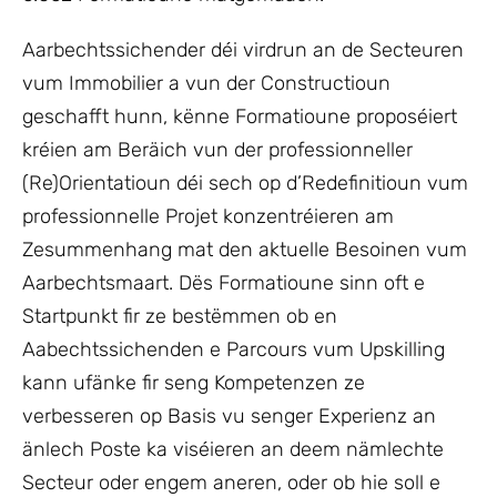
Aarbechtssichender déi virdrun an de Secteuren
vum Immobilier a vun der Constructioun
geschafft hunn, kënne Formatioune proposéiert
kréien am Beräich vun der professionneller
(Re)Orientatioun déi sech op d’Redefinitioun vum
professionnelle Projet konzentréieren am
Zesummenhang mat den aktuelle Besoinen vum
Aarbechtsmaart. Dës Formatioune sinn oft e
Startpunkt fir ze bestëmmen ob en
Aabechtssichenden e Parcours vum Upskilling
kann ufänke fir seng Kompetenzen ze
verbesseren op Basis vu senger Experienz an
änlech Poste ka viséieren an deem nämlechte
Secteur oder engem aneren, oder ob hie soll e