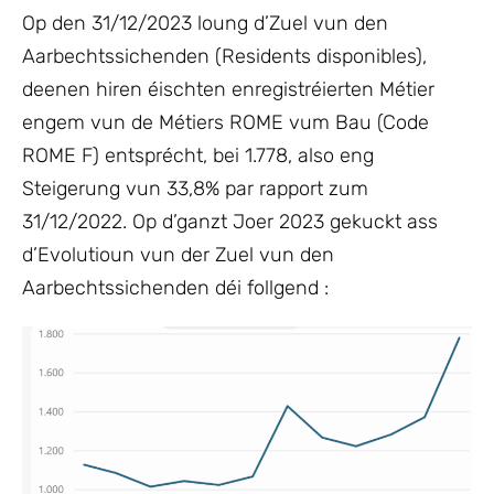
Op den 31/12/2023 loung d’Zuel vun den
Aarbechtssichenden (Residents disponibles),
deenen hiren éischten enregistréierten Métier
engem vun de Métiers ROME vum Bau (Code
ROME F) entsprécht, bei 1.778, also eng
Steigerung vun 33,8% par rapport zum
31/12/2022. Op d’ganzt Joer 2023 gekuckt ass
d’Evolutioun vun der Zuel vun den
Aarbechtssichenden déi follgend :