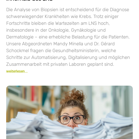
Die Analyse von Biopsien ist entscheidend für die Diagnose
schwerwiegender Krankheiten wie Krebs. Trotz einiger
Fortschritte bleiben die Wartezeiten am LNS hoch,
insbesondere in der Onkologie, Gynäkologie und
Dermatologie – eine erhebliche Belastung für die Patienten.
Unsere Abgeordneten Mandy Minella und Dr. Gérard
Schockmel fragen die Gesundheitsministerin, welche
Schritte zur Automatisierung, Digitalisierung und möglichen
Zusammenarbeit mit privaten Laboren geplant sind.
weiterlesen...