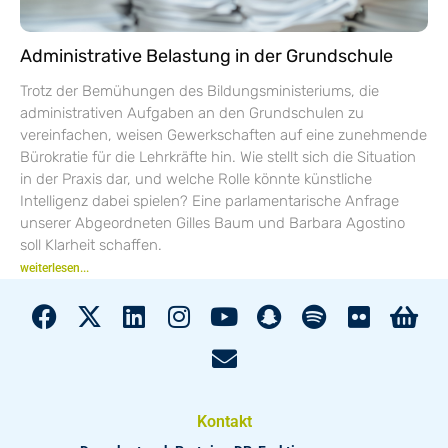
Administrative Belastung in der Grundschule
Trotz der Bemühungen des Bildungsministeriums, die
administrativen Aufgaben an den Grundschulen zu
vereinfachen, weisen Gewerkschaften auf eine zunehmende
Bürokratie für die Lehrkräfte hin. Wie stellt sich die Situation
in der Praxis dar, und welche Rolle könnte künstliche
Intelligenz dabei spielen? Eine parlamentarische Anfrage
unserer Abgeordneten Gilles Baum und Barbara Agostino
soll Klarheit schaffen.
weiterlesen...
Kontakt