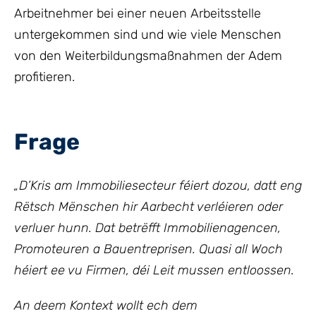
Arbeitnehmer bei einer neuen Arbeitsstelle
untergekommen sind und wie viele Menschen
von den Weiterbildungsmaßnahmen der Adem
profitieren.
Frage
„
D’Kris am Immobiliesecteur féiert dozou, datt eng
Rëtsch Mënschen hir Aarbecht verléieren oder
verluer hunn. Dat betrëfft Immobilienagencen,
Promoteuren a Bauentreprisen. Quasi all Woch
héiert ee vu Firmen, déi Leit mussen entloossen.
An deem Kontext wollt ech dem