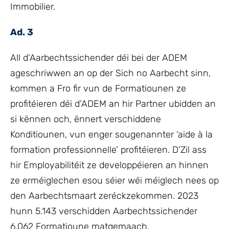
Immobilier.
Ad. 3
All d’Aarbechtssichender déi bei der ADEM
ageschriwwen an op der Sich no Aarbecht sinn,
kommen a Fro fir vun de Formatiounen ze
profitéieren déi d’ADEM an hir Partner ubidden an
si kënnen och, ënnert verschiddene
Konditiounen, vun enger sougenannter ‘aide à la
formation professionnelle’ profitéieren. D’Zil ass
hir Employabilitéit ze developpéieren an hinnen
ze erméiglechen esou séier wéi méiglech nees op
den Aarbechtsmaart zeréckzekommen. 2023
hunn 5.143 verschidden Aarbechtssichender
6.062 Formatioune matgemaach.