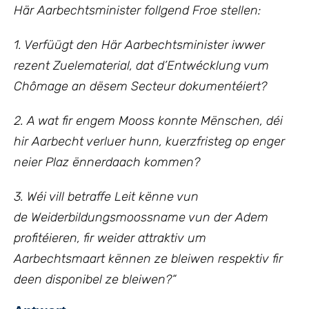
Här Aarbechtsminister follgend Froe stellen:
1. Verfüügt den Här Aarbechtsminister iwwer
rezent Zuelematerial, dat d’Entwécklung vum
Chômage an dësem Secteur dokumentéiert?
2. A wat fir engem Mooss konnte Mënschen, déi
hir Aarbecht verluer hunn, kuerzfristeg op enger
neier Plaz ënnerdaach kommen?
3. Wéi vill betraffe Leit kënne vun
de Weiderbildungsmoossname vun der Adem
profitéieren, fir weider attraktiv um
Aarbechtsmaart kënnen ze bleiwen respektiv fir
deen disponibel ze bleiwen?
“