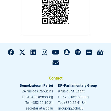
Contact
Demokratesch Partei
DP-Parliamentary Group
2A rue des Capucins
9 rue du St. Esprit
L-1313 Luxembourg
L-1475 Luxembourg
Tel: +352 22 10 21
Tel: +352 22 41 84
secretariat@dp.lu
groupdp@chd.lu