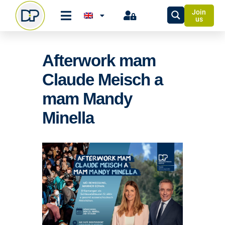
Join
us
Afterwork mam
Claude Meisch a
mam Mandy
Minella