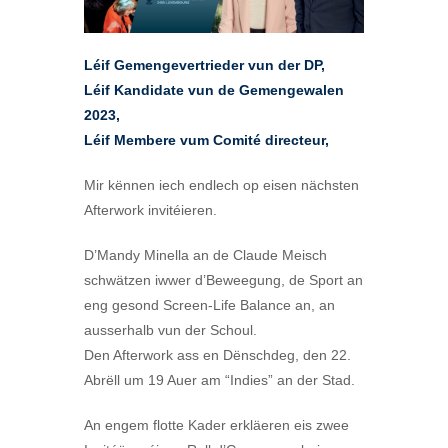
Léif Gemengevertrieder vun der DP,
Léif Kandidate vun de Gemengewalen
2023,
Léif Membere vum Comité directeur,
Mir kënnen iech endlech op eisen nächsten
Afterwork invitéieren.
D’Mandy Minella an de Claude Meisch
schwätzen iwwer d’Beweegung, de Sport an
eng gesond Screen-Life Balance an, an
ausserhalb vun der Schoul.
Den Afterwork ass en Dënschdeg, den 22.
Abrëll um 19 Auer am “Indies” an der Stad.
An engem flotte Kader erkläeren eis zwee