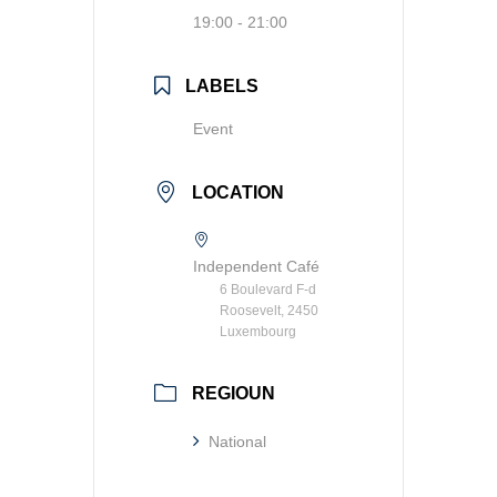
19:00 - 21:00
LABELS
Event
LOCATION
Independent Café
6 Boulevard F-d
Roosevelt, 2450
Luxembourg
REGIOUN
National