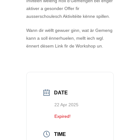
Invitéën wéieng Roll d’Gemengen bei enger
aktiver a gesonder Offer fir
ausserschoulesch Aktivitéite kënne spillen.
Wann dir wëllt gewuer ginn, wat är Gemeng
kann a soll ënnerhuelen, mellt iech wgl.
ënnert dësem Link fir de Workshop un.
DATE
22 Apr 2025
Expired!
TIME