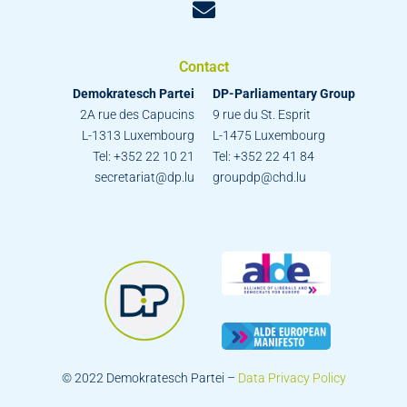
Contact
Demokratesch Partei
DP-Parliamentary Group
2A rue des Capucins
9 rue du St. Esprit
L-1313 Luxembourg
L-1475 Luxembourg
Tel: +352 22 10 21
Tel: +352 22 41 84
secretariat@dp.lu
groupdp@chd.lu
© 2022 Demokratesch Partei –
Data Privacy Policy