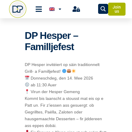
Join
us
DP Hesper –
Familljefest
DP Hesper invitéiert op säin traditionnelt
Grill- a Familljefest!
Donneschdeg, den 14. Mee 2026
ab 11:30 Auer
Virun der Hesper Gemeng
Kommt bis laanscht a stousst mat eis op e
Patt un. Fir z’iessen ass gesuergt: ob
Gegrilltes, Paëlla, Zaloten oder
hausgemaachte Desserten
–
fir jiddereen
ass eppes dobäi
.