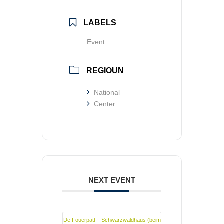
LABELS
Event
REGIOUN
National
Center
NEXT EVENT
De Fouerpatt – Schwarzwaldhaus (beim