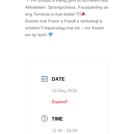
Fir Grouss a Kleng ginn et och erëm flott
Aktivitéiten:
Sprangschlass, Facepainting an
eng Tombola
si mat dobäi!
Kommt mat Frënn a Famill a
verbréngt e
schéine Fréijoersdag mat eis
– mir freeën
eis op Iech!
DATE
14 May 2026
Expired!
TIME
11:30 - 16:00