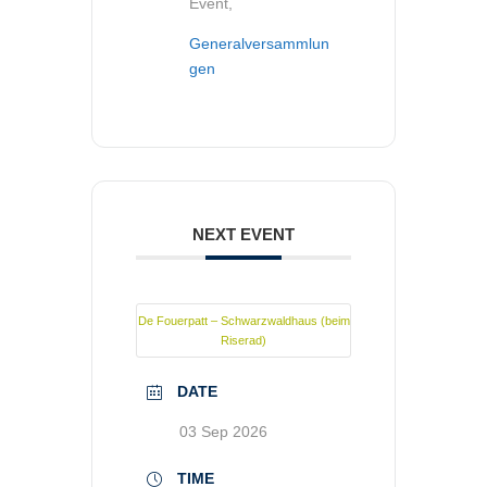
Event,
Generalversammlun
gen
NEXT EVENT
De Fouerpatt – Schwarzwaldhaus (beim
Riserad)
DATE
03 Sep 2026
TIME