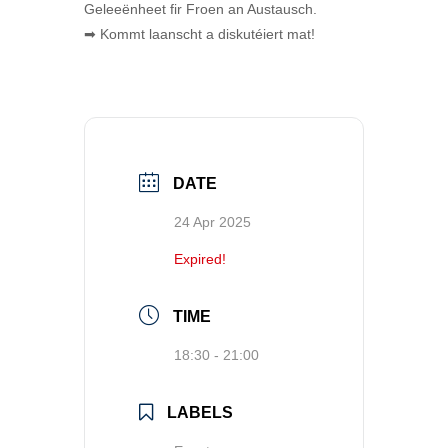
Geleeënheet fir Froen an Austausch.
➡ Kommt laanscht a diskutéiert mat!
DATE
24 Apr 2025
Expired!
TIME
18:30 - 21:00
LABELS