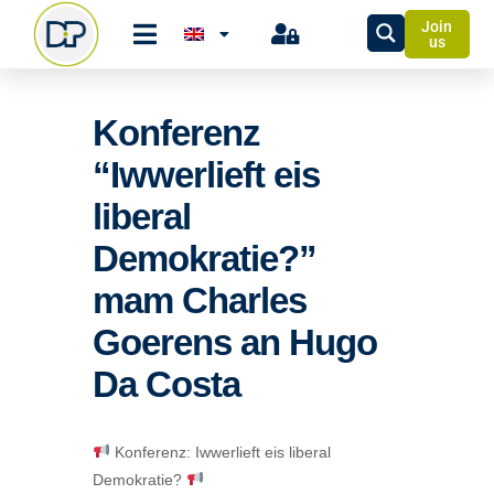
Join
us
Konferenz
“Iwwerlieft eis
liberal
Demokratie?”
mam Charles
Goerens an Hugo
Da Costa
Konferenz: Iwwerlieft eis liberal
Demokratie?