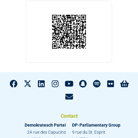
Contact
Demokratesch Partei
DP-Parliamentary Group
2A rue des Capucins
9 rue du St. Esprit