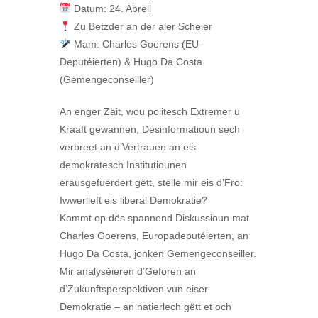
Datum: 24. Abrëll
Zu Betzder an der aler Scheier
Mam: Charles Goerens (EU-
Deputéierten) & Hugo Da Costa
(Gemengeconseiller)
An enger Zäit, wou politesch Extremer u
Kraaft gewannen, Desinformatioun sech
verbreet an d’Vertrauen an eis
demokratesch Institutiounen
erausgefuerdert gëtt, stelle mir eis d’Fro:
Iwwerlieft eis liberal Demokratie?
Kommt op dës spannend Diskussioun mat
Charles Goerens, Europadeputéierten, an
Hugo Da Costa, jonken Gemengeconseiller.
Mir analyséieren d’Geforen an
d’Zukunftsperspektiven vun eiser
Demokratie – an natierlech gëtt et och