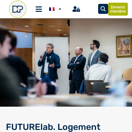
Devenir
membre
FUTURElab. Logement