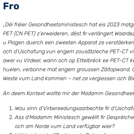
Fro
„Déi fréier Gesondheetsministesch hat eis 2023 matged
PET (CN PET) z’erweideren, dëst fir verlängert Waard
u Plagen duerch een zweeten Apparat ze verstäerke
och d’Uschafung vun engem zousätzleche PET-CT virges
awer vu Virdeel, wann och op Ettelbréck ee PET-CT
huelen, verbonne mat engem groussen Zäitopwand.
Weste vum Land kommen – net ze vergiessen och Bie
An deem Kontext wollte mir der Madamm Gesondheetsm
Wou sinn d’Virbereedungsaarbechte fir d’Usc
Ass d’Madamm Ministesch gewëllt fir Gespréicher
och am Norde vum Land verfügbar wier?