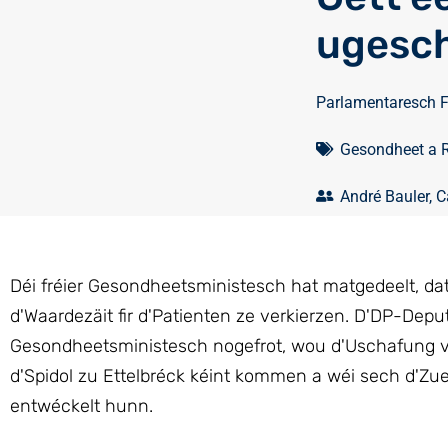
ugesc
Parlamentaresch 
Gesondheet a 
André Bauler
,
C
Déi fréier Gesondheetsministesch hat matgedeelt, dat
d'Waardezäit fir d'Patienten ze verkierzen. D'DP-Depu
Gesondheetsministesch nogefrot, wou d'Uschafung v
d'Spidol zu Ettelbréck kéint kommen a wéi sech d'Z
entwéckelt hunn.