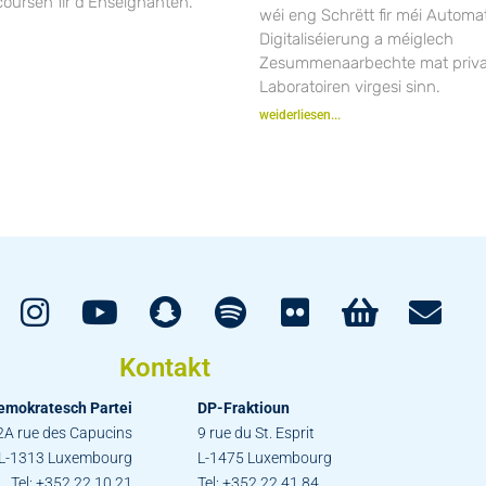
oursen fir d’Enseignanten.
wéi eng Schrëtt fir méi Automat
Digitaliséierung a méiglech
Zesummenaarbechte mat priv
Laboratoiren virgesi sinn.
weiderliesen...
Kontakt
emokratesch Partei
DP-Fraktioun
2A rue des Capucins
9 rue du St. Esprit
L-1313 Luxembourg
L-1475 Luxembourg
Tel: +352 22 10 21
Tel: +352 22 41 84