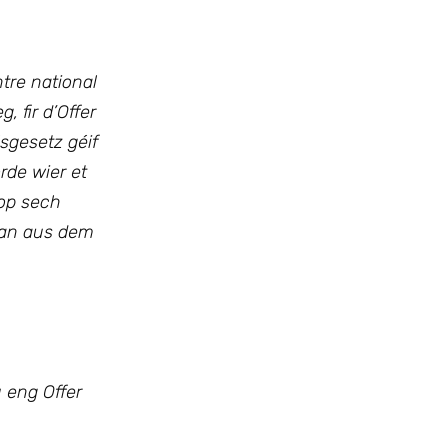
tre national
, fir d’Offer
sgesetz géif
rde wier et
op sech
 an aus dem
 eng Offer