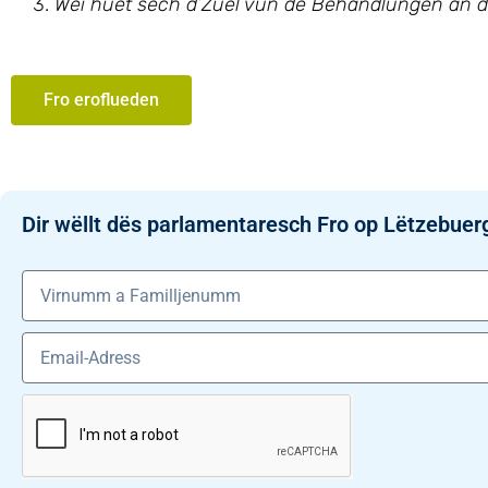
Wéi huet sech d’Zuel vun de Behandlungen an d
Fro eroflueden
Dir wëllt dës parlamentaresch Fro op Lëtzebuer