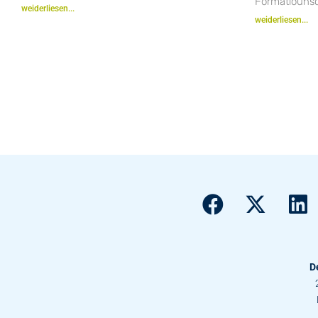
Formatiounsc
weiderliesen...
weiderliesen...
D