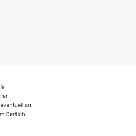
ir
ller
eventuell an
em Beräich