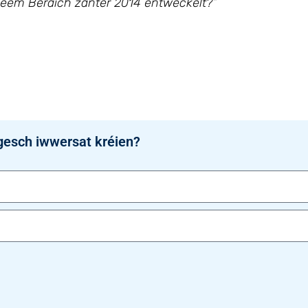
eem Beräich zanter 2014 entwéckelt?“
gesch iwwersat kréien?