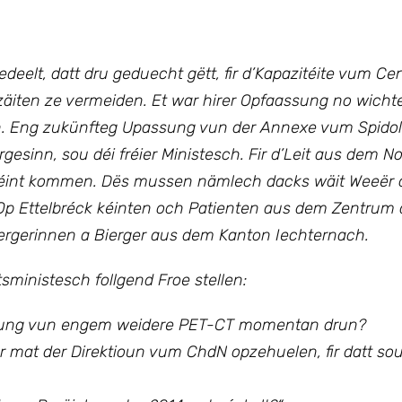
eelt, datt dru geduecht gëtt, fir d’Kapazitéite vum Cen
ezäiten ze vermeiden.
Et war hirer Opfaassung no wichteg
n. Eng zukünfteg Upassung vun der Annexe vum Spidol
inn, sou déi fréier Ministesch. Fir d’Leit aus dem No
 kéint kommen. Dës mussen nämlech dacks wäit Weeër 
Op Ettelbréck kéinten och Patienten aus dem Zentrum
rgerinnen a Bierger aus dem Kanton Iechternach.
inistesch follgend Froe stellen:
hafung vun engem weidere PET-CT momentan drun?
 mat der Direktioun vum ChdN opzehuelen, fir datt sou