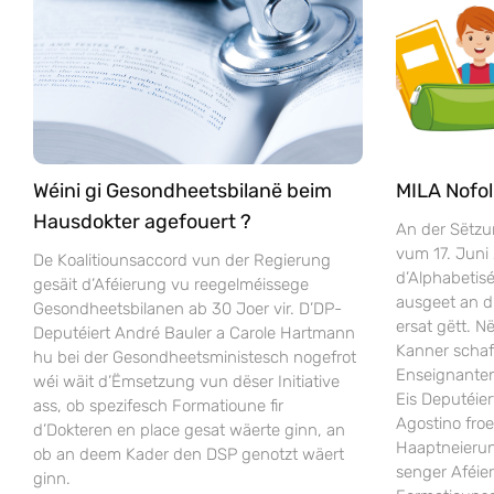
Wéini gi Gesondheetsbilanë beim
MILA Nofol
Hausdokter agefouert ?
An der Sëtzu
vum 17. Juni
De Koalitiounsaccord vun der Regierung
d’Alphabeti
gesäit d’Aféierung vu reegelméissege
ausgeet an 
Gesondheetsbilanen ab 30 Joer vir. D’DP-
ersat gëtt. 
Deputéiert André Bauler a Carole Hartmann
Kanner scha
hu bei der Gesondheetsministesch nogefrot
Enseignanten
wéi wäit d’Ëmsetzung vun dëser Initiative
Eis Deputéier
ass, ob spezifesch Formatioune fir
Agostino fro
d’Dokteren en place gesat wäerte ginn, an
Haaptneieru
ob an deem Kader den DSP genotzt wäert
senger Aféie
ginn.