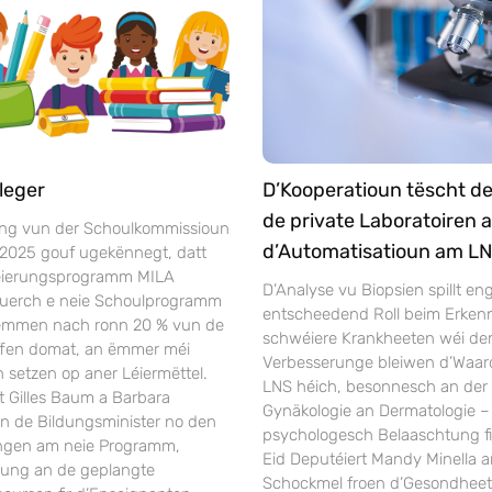
leger
D’Kooperatioun tëscht d
de private Laboratoiren 
ng vun der Schoulkommissioun
d’Automatisatioun am L
 2025 gouf ugekënnegt, datt
séierungsprogramm MILA
D’Analyse vu Biopsien spillt en
duerch e neie Schoulprogramm
entscheedend Roll beim Erken
Nëmmen nach ronn 20 % vun de
schwéiere Krankheeten wéi dem 
ffen domat, an ëmmer méi
Verbesserunge bleiwen d’Waar
 setzen op aner Léiermëttel.
LNS héich, besonnesch an der 
t Gilles Baum a Barbara
Gynäkologie an Dermatologie –
en de Bildungsminister no den
psychologesch Belaaschtung fi
ngen am neie Programm,
Eid Deputéiert Mandy Minella a
rung an de geplangte
Schockmel froen d’Gesondheet