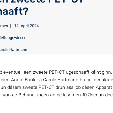
haaft?
Froen
|
12. April 2024
Rettungswiesen
arole Hartmann
t eventuell een zweete PET-CT ugeschaaft kéint ginn, f
téiert André Bauler a Carole Hartmann hu bei der aktue
un dësem zweete PET-CT drun ass, ob dësen Apparat 
uel vun de Behandlungen an de leschten 10 Joer an de