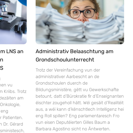
em LNS an
Administrativ Belaaschtung am
an
Grondschoulunterrecht
NS
Trotz der Vereinfachung vun der
administrativer Aarbescht an de
g
Grondschoulen duerch de
nen vu
Bildungsministère, gëtt vu Gewerkschafte
Kriibs. Trotz
betount, datt d’Bürokratie fir d’Enseignanten
dezäiten am
éischter zougeholl hätt. Wéi gesäit d’Realitéit
Onkologie,
aus, a wéi kann d’kënschtlech Intelligenz hei
 eng
eng Roll spillen? Eng parlamentaresch Fro
r Patienten.
vun eisen Deputéierten Gilles Baum a
n Dr. Gérard
Barbara Agostino sicht no Äntwerten.
sministesch,