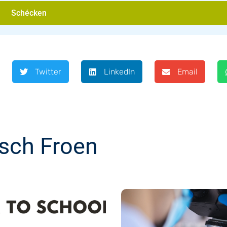
Schécken
Twitter
LinkedIn
Email
sch Froen