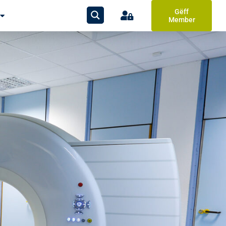
Gëff
Member