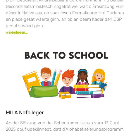
Gesondheetsministesch nogefrot wéi wäit d’Ëmsetzung vun
dëser Initiative ass, ob spezifesch Formatioune fir d’Dokteren
en place gesat wäerte ginn, an ob an deem Kader den DSP
genotzt wäert ginn.
weiderliesen...
MILA Nofolleger
An der Sëtzung vun der Schoulkommissioun vum 17. Juni
2025 gouf ugekënnegt, datt d’Alphabetiséierungsprogramm