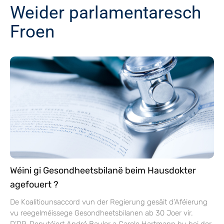
Weider parlamentaresch
Froen
Wéini gi Gesondheetsbilanë beim Hausdokter
agefouert ?
De Koalitiounsaccord vun der Regierung gesäit d’Aféierung
vu reegelméissege Gesondheetsbilanen ab 30 Joer vir.
D’DP-Deputéiert André Bauler a Carole Hartmann hu bei der