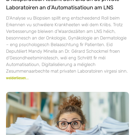
Laboratoiren an d’Automatisatioun am LNS
D’Analyse vu Biopsien spillt eng entscheedend Roll beim
Erkennen vu schwéiere Krankheeten wéi dem Kriibs. Trotz
Verbesserunge bleiwen d’Waardezäiten am LNS héich,
besonnesch an der Onkologie, Gynäkologie an Dermatologie
– eng psychologesch Belaaschtung fir Patienten. Eid
Deputéiert Mandy Minella an Dr. Gérard Schockmel froen
d’Gesondheetsministesch, wéi eng Schrëtt fir méi
Automatisatioun, Digitaliséierung a méiglech
Zesummenaarbechte mat privaten Laboratoiren virgesi sinn.
weiderliesen...