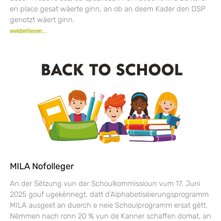
en place gesat wäerte ginn, an ob an deem Kader den DSP
genotzt wäert ginn.
weiderliesen...
MILA Nofolleger
An der Sëtzung vun der Schoulkommissioun vum 17. Juni
2025 gouf ugekënnegt, datt d’Alphabetiséierungsprogramm
MILA ausgeet an duerch e neie Schoulprogramm ersat gëtt.
Nëmmen nach ronn 20 % vun de Kanner schaffen domat, an