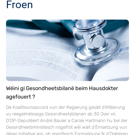
Froen
Wéini gi Gesondheetsbilanë beim Hausdokter
agefouert ?
De Koalitiounsaccord vun der Regierung gesäit d’Aféierung
vu reegelméissege Gesondheetsbilanen ab 30 Joer vir.
D’DP-Deputéiert André Bauler a Carole Hartmann hu bei der
Gesondheetsministesch nogefrot wéi wäit d’Ëmsetzung vun
dëser Initiative ass, ob spezifesch Formatioune fir d’Dokteren