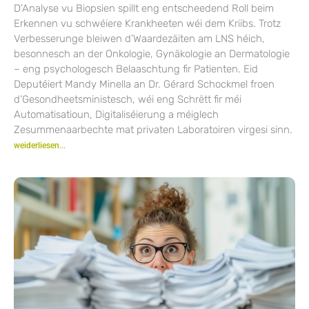
D’Analyse vu Biopsien spillt eng entscheedend Roll beim
Erkennen vu schwéiere Krankheeten wéi dem Kriibs. Trotz
Verbesserunge bleiwen d’Waardezäiten am LNS héich,
besonnesch an der Onkologie, Gynäkologie an Dermatologie
– eng psychologesch Belaaschtung fir Patienten. Eid
Deputéiert Mandy Minella an Dr. Gérard Schockmel froen
d’Gesondheetsministesch, wéi eng Schrëtt fir méi
Automatisatioun, Digitaliséierung a méiglech
Zesummenaarbechte mat privaten Laboratoiren virgesi sinn.
weiderliesen...