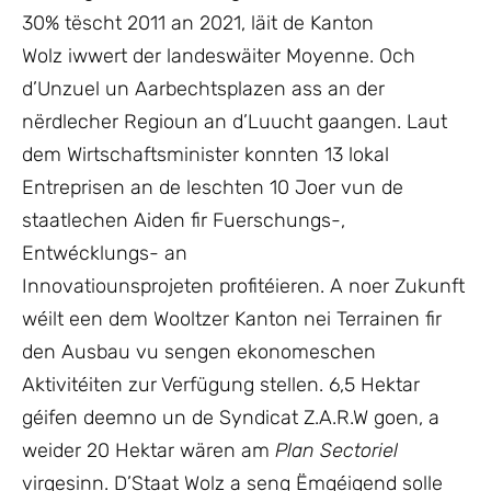
30% tëscht 2011 an 2021, läit de Kanton
Wolz iwwert der landeswäiter Moyenne. Och
d’Unzuel un Aarbechtsplazen ass an der
nërdlecher Regioun an d’Luucht gaangen. Laut
dem Wirtschaftsminister konnten 13 lokal
Entreprisen an de leschten 10 Joer vun de
staatlechen Aiden fir Fuerschungs-,
Entwécklungs- an
Innovatiounsprojeten profitéieren. A noer Zukunft
wéilt een dem Wooltzer Kanton nei Terrainen fir
den Ausbau vu sengen ekonomeschen
Aktivitéiten zur Verfügung stellen. 6,5 Hektar
géifen deemno un de Syndicat Z.A.R.W goen, a
weider 20 Hektar wären am
Plan Sectoriel
virgesinn. D’Staat Wolz a seng Ëmgéigend solle