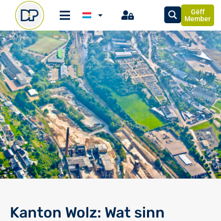
Gëff
Member
Kanton Wolz: Wat sinn