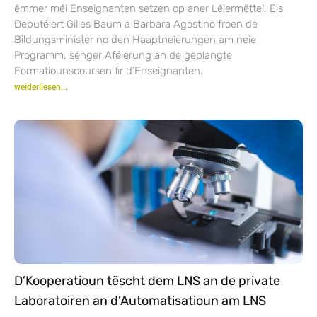
ëmmer méi Enseignanten setzen op aner Léiermëttel. Eis
Deputéiert Gilles Baum a Barbara Agostino froen de
Bildungsminister no den Haaptneierungen am neie
Programm, senger Aféierung an de geplangte
Formatiounscoursen fir d’Enseignanten.
weiderliesen...
D’Kooperatioun tëscht dem LNS an de private
Laboratoiren an d’Automatisatioun am LNS