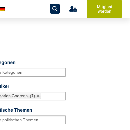
Mitglied
werden
egorien
tiker
harles Goerens (7)
itische Themen