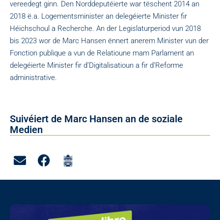
vereedegt ginn. Den Norddeputéierte war tëschent 2014 an
2018 ë.a. Logementsminister an delegéierte Minister fir
Héichschoul a Recherche. An der Legislaturperiod vun 2018
bis 2023 wor de Marc Hansen ënnert anerem Minister vun der
Fonction publique a vun de Relatioune mam Parlament an
delegéierte Minister fir d’Digitalisatioun a fir d’Reforme
administrative.
Suivéiert de Marc Hansen an de soziale
Medien