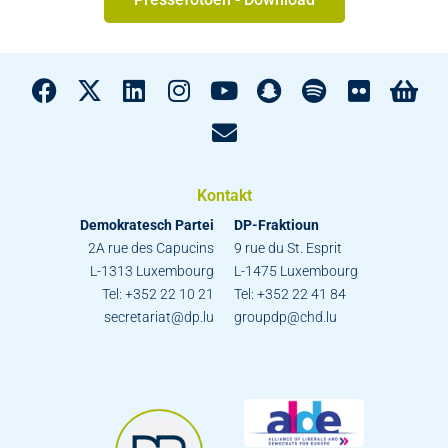
Kontakt
Demokratesch Partei
DP-Fraktioun
2A rue des Capucins
9 rue du St. Esprit
L-1313 Luxembourg
L-1475 Luxembourg
Tel: +352 22 10 21
Tel: +352 22 41 84
secretariat@dp.lu
groupdp@chd.lu