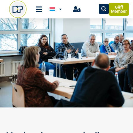
Gëff
Member