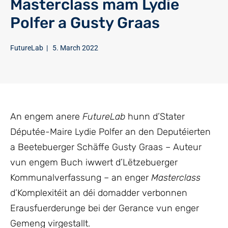
Masterclass mam Lydie
Polfer a Gusty Graas
FutureLab
|
5. March 2022
An engem anere
FutureLab
hunn d’Stater
Députée-Maire Lydie Polfer an den Deputéierten
a Beetebuerger Schäffe Gusty Graas – Auteur
vun engem Buch iwwert d’Lëtzebuerger
Kommunalverfassung – an enger
Masterclass
d’Komplexitéit an déi domadder verbonnen
Erausfuerderunge bei der Gerance vun enger
Gemeng virgestallt.