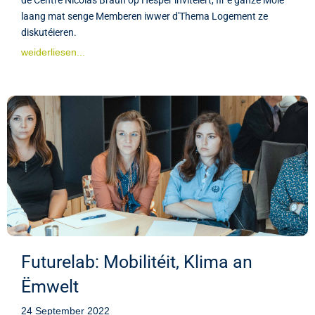
laang mat senge Memberen iwwer d'Thema Logement ze
diskutéieren.
weiderliesen...
Futurelab: Mobilitéit, Klima an
Ëmwelt
24 September 2022