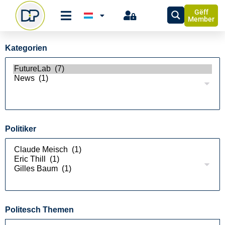
Gëff
Member
Kategorien
Politiker
Politesch Themen