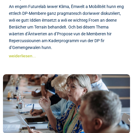
An engem Futurelab iwwer Klima, Ëmwelt a Mobilitéit hunn eng
ettlech DP-Membere ganz pragmatesch doriwwer diskutéiert,
wéi ee gutt Iddien ëmsetzt a wéi ee wichteg Froen an deene
Beräicher um Terrain behandelt. Och bei dësem Thema
wäerten d’Äntwerten an d’Propose vun de Memberen hir
Repercussiounen am Kaderprogramm vun der DP fir
d’Gemengewalen hunn.
weiderliesen...