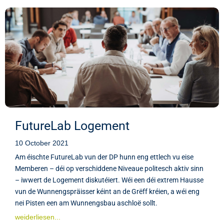
FutureLab Logement
10 October 2021
Am éischte FutureLab vun der DP hunn eng ettlech vu eise
Memberen – déi op verschiddene Niveaue politesch aktiv sinn
– iwwert de Logement diskutéiert. Wéi een déi extrem Hausse
vun de Wunnengspräisser kéint an de Grëff kréien, a wéi eng
nei Pisten een am Wunnengsbau aschloë sollt.
weiderliesen...