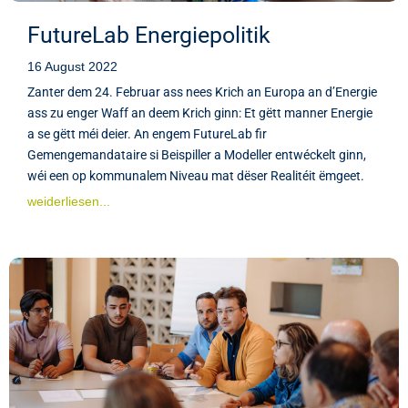
FutureLab Energiepolitik
16 August 2022
Zanter dem 24. Februar ass nees Krich an Europa an d’Energie
ass zu enger Waff an deem Krich ginn: Et gëtt manner Energie
a se gëtt méi deier. An engem FutureLab fir
Gemengemandataire si Beispiller a Modeller entwéckelt ginn,
wéi een op kommunalem Niveau mat dëser Realitéit ëmgeet.
weiderliesen...