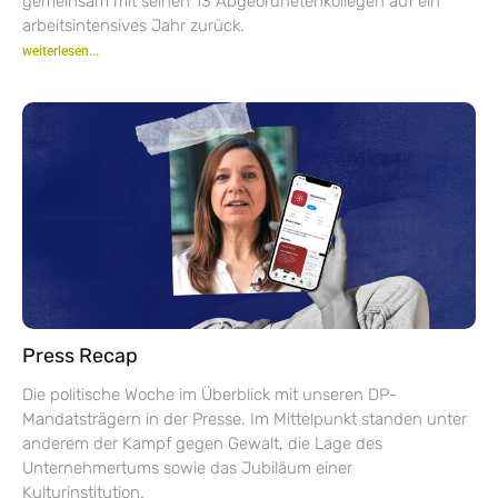
gemeinsam mit seinen 13 Abgeordnetenkollegen auf ein
arbeitsintensives Jahr zurück.
weiterlesen...
Press Recap
Die politische Woche im Überblick mit unseren DP-
Mandatsträgern in der Presse. Im Mittelpunkt standen unter
anderem der Kampf gegen Gewalt, die Lage des
Unternehmertums sowie das Jubiläum einer
Kulturinstitution.