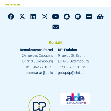
weiterlesen...
Kontakt
Demokratesch Partei
DP-Fraktion
2A rue des Capucins
9 rue du St. Esprit
L-1313 Luxembourg
L-1475 Luxembourg
Tel: +352 22 10 21
Tel: +352 22 41 84
secretariat@dp.lu
groupdp@chd.lu