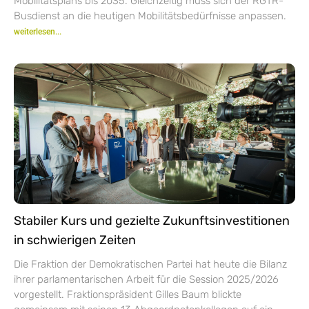
Mobilitätsplans bis 2035. Gleichzeitig muss sich der RGTR-
Busdienst an die heutigen Mobilitätsbedürfnisse anpassen.
weiterlesen...
Stabiler Kurs und gezielte Zukunftsinvestitionen
in schwierigen Zeiten
Die Fraktion der Demokratischen Partei hat heute die Bilanz
ihrer parlamentarischen Arbeit für die Session 2025/2026
vorgestellt. Fraktionspräsident Gilles Baum blickte