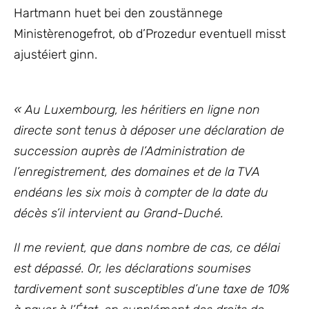
Hartmann huet bei den zoustännege
Ministèrenogefrot, ob d’Prozedur eventuell misst
ajustéiert ginn.
« Au Luxembourg, les héritiers en ligne non
directe sont tenus à déposer une déclaration de
succession auprès de l’Administration de
l’enregistrement, des domaines et de la TVA
endéans les six mois à compter de la date du
décès s’il intervient au Grand-Duché.
Il me revient, que dans nombre de cas, ce délai
est dépassé. Or, les déclarations soumises
tardivement sont susceptibles d’une taxe de 10%