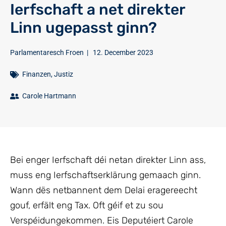
Ierfschaft a net direkter
Linn ugepasst ginn?
Parlamentaresch Froen
|
12. December 2023
Finanzen
,
Justiz
Carole Hartmann
Bei enger Ierfschaft déi netan direkter Linn ass,
muss eng Ierfschaftserklärung gemaach ginn.
Wann dës netbannent dem Delai eragereecht
gouf, erfält eng Tax. Oft géif et zu sou
Verspéidungekommen. Eis Deputéiert Carole