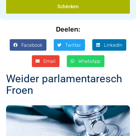
Schécken
Deelen:
Facebook
Twitter
LinkedIn
Email
WhatsApp
Weider parlamentaresch
Froen