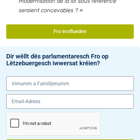
modernisation de la loi sous référence
seraient concevables ? »
Fro eroflueden
Dir wëllt dës parlamentaresch Fro op
Lëtzebuergesch iwwersat kréien?