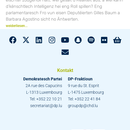
d’kënschtlech Intelligenz hei eng Roll spillen? Eng
parlamentaresch Fro vun eisen Deputéierten Gilles Baum a
Barbara Agostino sicht no Äntwerten.
weiderliesen...
Kontakt
Demokratesch Partei
DP-Fraktioun
2A rue des Capucins
9 rue du St. Esprit
L-1313 Luxembourg
L-1475 Luxembourg
Tel: +352 22 10 21
Tel: +352 22 41 84
secretariat@dp.lu
groupdp@chd.lu