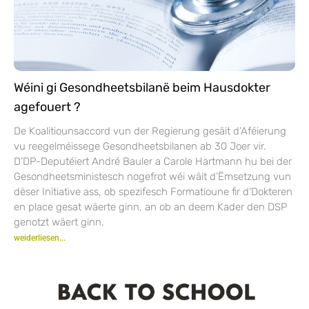
Wéini gi Gesondheetsbilanë beim Hausdokter
agefouert ?
De Koalitiounsaccord vun der Regierung gesäit d’Aféierung
vu reegelméissege Gesondheetsbilanen ab 30 Joer vir.
D’DP-Deputéiert André Bauler a Carole Hartmann hu bei der
Gesondheetsministesch nogefrot wéi wäit d’Ëmsetzung vun
dëser Initiative ass, ob spezifesch Formatioune fir d’Dokteren
en place gesat wäerte ginn, an ob an deem Kader den DSP
genotzt wäert ginn.
weiderliesen...