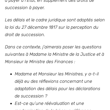
à payer à l’État, en supplément des droits de
succession à payer.
Les délais et le cadre juridique sont adoptés selon
la loi du 27 décembre 1817
sur la perception du
droit de succession.
Dans ce contexte, j’aimerais poser les questions
suivantes à Madame la Ministre de la Justice et à
Monsieur le Ministre des Finances :
Madame et Monsieur les Ministres, y a-t-il
déjà eu des réflexions concernant une
adaptation des délais pour les déclarations
de succession ?
Est-ce qu’une réévaluation et une