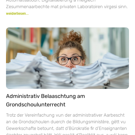
Zesummenaarbechte mat privaten Laboratoiren virgesi sinn.
weiderliesen...
Administrativ Belaaschtung am
Grondschoulunterrecht
Trotz der Vereinfachung vun der administrativer Aarbescht
an de Grondschoulen duerch de Bildungsministère, gëtt vu
Gewerkschafte betount, datt d’Bürokratie fir d’Enseignanten
éischter zougeholl hätt. Wéi gesäit d’Realitéit aus, a wéi kann