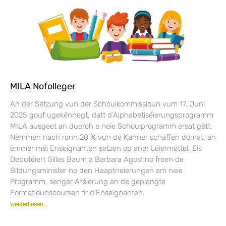
MILA Nofolleger
An der Sëtzung vun der Schoulkommissioun vum 17. Juni
2025 gouf ugekënnegt, datt d’Alphabetiséierungsprogramm
MILA ausgeet an duerch e neie Schoulprogramm ersat gëtt.
Nëmmen nach ronn 20 % vun de Kanner schaffen domat, an
ëmmer méi Enseignanten setzen op aner Léiermëttel. Eis
Deputéiert Gilles Baum a Barbara Agostino froen de
Bildungsminister no den Haaptneierungen am neie
Programm, senger Aféierung an de geplangte
Formatiounscoursen fir d’Enseignanten.
weiderliesen...