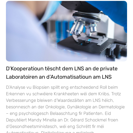
D’Kooperatioun tëscht dem LNS an de private
Laboratoiren an d’Automatisatioun am LNS
D’Analyse vu Biopsien spillt eng entscheedend Roll beim
Erkennen vu schwéiere Krankheeten wéi dem Kriibs. Trotz
Verbesserunge bleiwen d’Waardezäiten am LNS héich,
besonnesch an der Onkologie, Gynäkologie an Dermatologie
– eng psychologesch Belaaschtung fir Patienten. Eid
Deputéiert Mandy Minella an Dr. Gérard Schockmel froen
d’Gesondheetsministesch, wéi eng Schrëtt fir méi
Automatisatioun, Digitaliséierung a méiglech