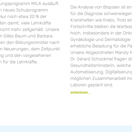
rungsprogramm MILA ausläuft
Die Analyse von Biopsien ist e
in neues Schulprogramm
für die Diagnose schwerwiege
 Nur noch etwa 20 % der
Krankheiten wie Krebs. Trotz ei
ten damit, viele Lehrkräfte
Fortschritte bleiben die Warte
r nicht mehr zeitgemäß. Unsere
hoch, insbesondere in der Onko
 Gilles Baum und Barbara
Gynäkologie und Dermatologie 
gen den Bildungsminister nach
erhebliche Belastung für die Pa
en Neuerungen, dem Zeitpunkt
Unsere Abgeordneten Mandy M
ung und den vorgesehenen
Dr. Gérard Schockmel fragen d
 für die Lehrkräfte.
Gesundheitsministerin, welche 
Automatisierung, Digitalisieru
möglichen Zusammenarbeit mit
Laboren geplant sind.
weiterlesen...