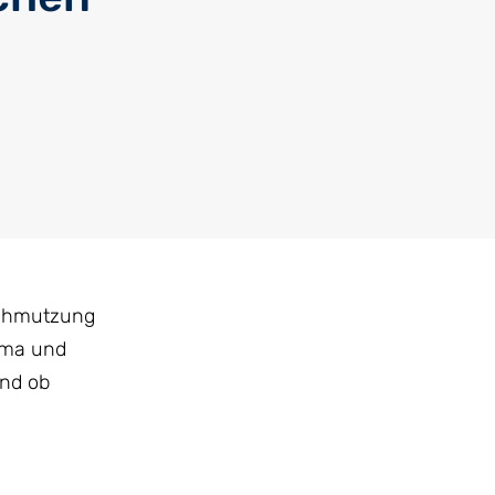
schmutzung
lima und
und ob