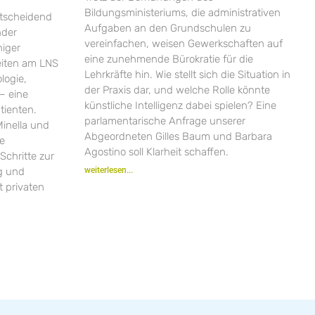
Bildungsministeriums, die administrativen
ntscheidend
Aufgaben an den Grundschulen zu
nder
vereinfachen, weisen Gewerkschaften auf
niger
eine zunehmende Bürokratie für die
zeiten am LNS
Lehrkräfte hin. Wie stellt sich die Situation in
logie,
der Praxis dar, und welche Rolle könnte
– eine
künstliche Intelligenz dabei spielen? Eine
tienten.
parlamentarische Anfrage unserer
inella und
Abgeordneten Gilles Baum und Barbara
ie
Agostino soll Klarheit schaffen.
Schritte zur
ng und
weiterlesen...
 privaten