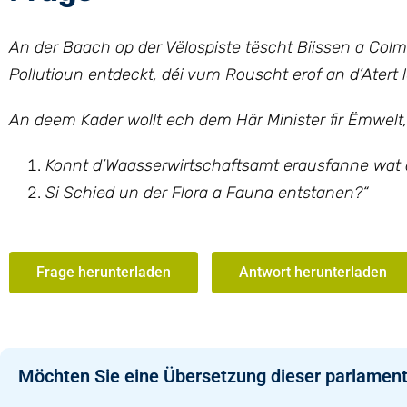
An der Baach op der Vëlospiste tëscht Biissen a Co
Pollutioun entdeckt, déi vum Rouscht erof an d’Atert l
An deem Kader wollt ech dem Här Minister fir Ëmwelt, K
Konnt d’Waasserwirtschaftsamt erausfanne wat
Si Schied un der Flora a Fauna entstanen?
“
Frage herunterladen
Antwort herunterladen
Möchten Sie eine Übersetzung dieser parlament