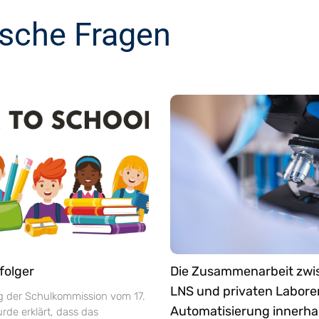
ische Fragen
folger
Die Zusammenarbeit zw
LNS und privaten Labore
ng der Schulkommission vom 17.
Automatisierung innerha
de erklärt, dass das