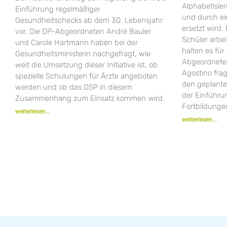
Alphabetisie
Einführung regelmäßiger
und durch e
Gesundheitschecks ab dem 30. Lebensjahr
ersetzt wird.
vor. Die DP-Abgeordneten André Bauler
Schüler arbei
und Carole Hartmann haben bei der
halten es fü
Gesundheitsministerin nachgefragt, wie
Abgeordneten
weit die Umsetzung dieser Initiative ist, ob
Agostino fra
spezielle Schulungen für Ärzte angeboten
den geplant
werden und ob das DSP in diesem
der Einführ
Zusammenhang zum Einsatz kommen wird.
Fortbildungen
weiterlesen...
weiterlesen...