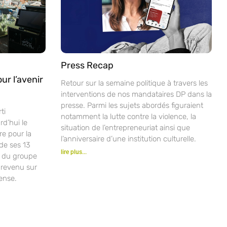
Press Recap
ur l’avenir
Retour sur la semaine politique à travers les
interventions de nos mandataires DP dans la
presse. Parmi les sujets abordés figuraient
ti
notamment la lutte contre la violence, la
d’hui le
situation de l’entrepreneuriat ainsi que
re pour la
l’anniversaire d’une institution culturelle.
de ses 13
lire plus...
t du groupe
 revenu sur
ense.