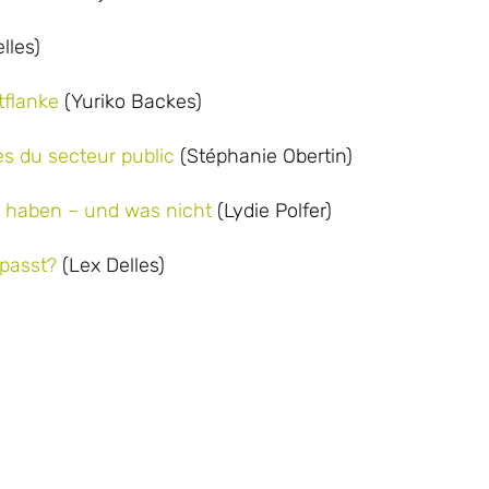
lles)
tflanke
(Yuriko Backes)
s du secteur public
(Stéphanie Obertin)
t haben – und was nicht
(Lydie Polfer)
rpasst?
(Lex Delles)