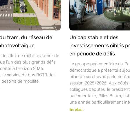
du tram, du réseau de
Un cap stable et des
photovoltaïque
investissements ciblés po
en période de défis
n des flux de mobilité autour de
itue l’un des plus grands défis
Le groupe parlementaire du Par
bilité à l’horizon 2035.
démocratique a présenté aujour
, le service de bus RGTR doit
bilan de son travail parlementai
 besoins de mobilité
session 2025/2026. Aux côtés 
.
collègues députés, le présiden
parlementaire, Gilles Baum, est
une année particulièrement int
lire plus...