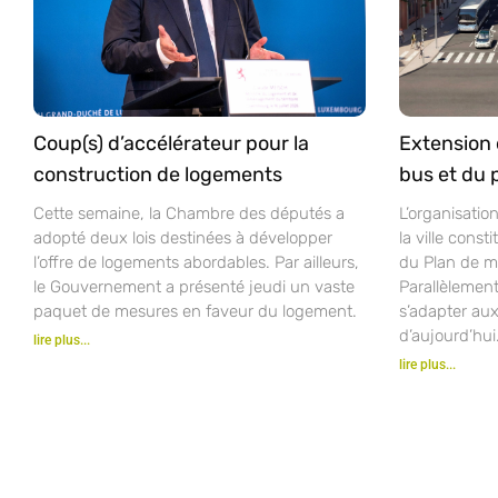
Coup(s) d’accélérateur pour la
Extension 
construction de logements
bus et du 
Cette semaine, la Chambre des députés a
L’organisatio
adopté deux lois destinées à développer
la ville const
l’offre de logements abordables. Par ailleurs,
du Plan de mo
le Gouvernement a présenté jeudi un vaste
Parallèlement
paquet de mesures en faveur du logement.
s’adapter aux
d’aujourd’hui
lire plus...
lire plus...