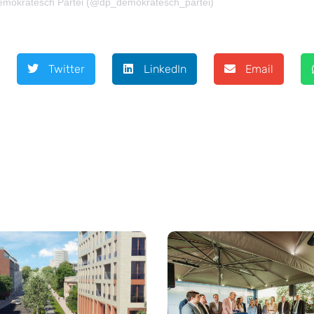
 Demokratesch Partei (@dp_demokratesch_partei)
Twitter
LinkedIn
Email