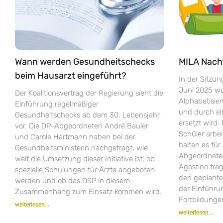
Wann werden Gesundheitschecks
MILA Nach
beim Hausarzt eingeführt?
In der Sitzu
Juni 2025 wur
Der Koalitionsvertrag der Regierung sieht die
Alphabetisie
Einführung regelmäßiger
und durch e
Gesundheitschecks ab dem 30. Lebensjahr
ersetzt wird.
vor. Die DP-Abgeordneten André Bauler
Schüler arbei
und Carole Hartmann haben bei der
halten es fü
Gesundheitsministerin nachgefragt, wie
Abgeordneten
weit die Umsetzung dieser Initiative ist, ob
Agostino fra
spezielle Schulungen für Ärzte angeboten
den geplant
werden und ob das DSP in diesem
der Einführ
Zusammenhang zum Einsatz kommen wird.
Fortbildungen
weiterlesen...
weiterlesen...