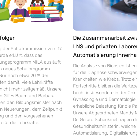
folger
Die Zusammenarbeit zw
LNS und privaten Labore
ng der Schulkommission vom 17.
Automatisierung innerha
de erklärt, dass das
rungsprogramm MILA ausläuft
Die Analyse von Biopsien ist e
in neues Schulprogramm
für die Diagnose schwerwiege
 Nur noch etwa 20 % der
Krankheiten wie Krebs. Trotz ei
ten damit, viele Lehrkräfte
Fortschritte bleiben die Warte
r nicht mehr zeitgemäß. Unsere
hoch, insbesondere in der Onko
 Gilles Baum und Barbara
Gynäkologie und Dermatologie 
gen den Bildungsminister nach
erhebliche Belastung für die Pa
en Neuerungen, dem Zeitpunkt
Unsere Abgeordneten Mandy M
ung und den vorgesehenen
Dr. Gérard Schockmel fragen d
 für die Lehrkräfte.
Gesundheitsministerin, welche 
Automatisierung, Digitalisieru