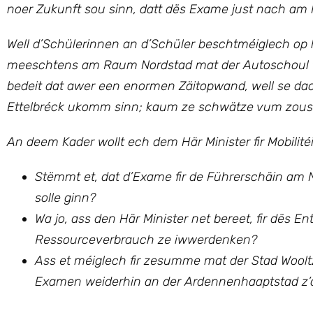
noer Zukunft sou sinn, datt dës Exame just nach am 
Well d’Schülerinnen an d’Schüler beschtméiglech op hi
meeschtens am Raum Nordstad mat der Autoschoul tr
bedeit dat awer een enormen Zäitopwand, well se dack
Ettelbréck ukomm sinn; kaum ze schwätze vum zousät
An deem Kader wollt ech
dem Här Minister fir Mobilit
Stëmmt et, dat d’Exame fir de Führerschäin am
solle ginn?
Wa jo, ass den Här Minister net bereet, fir dës
Ressourceverbrauch ze iwwerdenken?
Ass et méiglech fir zesumme mat der Stad Wooltz
Examen weiderhin an der Ardennenhaaptstad z’o