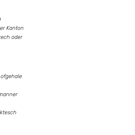
a
ner Kanton
rech oder
 ofgehale
 manner
aktesch