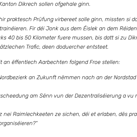
Kanton Dikrech sollen ofgehale ginn.
r praktesch Prüfung virbereet solle ginn, missten si d
ainéieren. Fir déi Jonk aus dem Éislek an dem Réide
s 40 bis 50 Kilometer fuere mussen, bis datt si zu Dik
zlechen Trafic, deen doduercher entsteet.
éit an ëffentlech Aarbechten
folgend Froe stellen:
 Nordbezierk an Zukunft nëmmen nach an der Nordstad
 Entscheedung am Sënn vun der Dezentraliséierung a vu
 nei Raimlechkeeten ze sichen, déi et erlaben, dës pr
rganiséieren?“