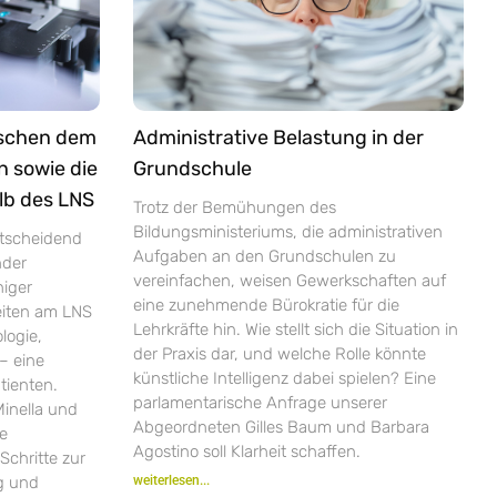
ischen dem
Administrative Belastung in der
n sowie die
Grundschule
lb des LNS
Trotz der Bemühungen des
Bildungsministeriums, die administrativen
ntscheidend
Aufgaben an den Grundschulen zu
nder
vereinfachen, weisen Gewerkschaften auf
niger
eine zunehmende Bürokratie für die
zeiten am LNS
Lehrkräfte hin. Wie stellt sich die Situation in
logie,
der Praxis dar, und welche Rolle könnte
– eine
künstliche Intelligenz dabei spielen? Eine
tienten.
parlamentarische Anfrage unserer
inella und
Abgeordneten Gilles Baum und Barbara
ie
Agostino soll Klarheit schaffen.
Schritte zur
ng und
weiterlesen...