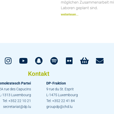
möglichen Zusammenarbeit mit
Laboren geplant sind.
weiterlesen...
Kontakt
emokratesch Partei
DP-Fraktion
2A rue des Capucins
9 rue du St. Esprit
L-1313 Luxembourg
L-1475 Luxembourg
Tel: +352 22 10 21
Tel: +352 22 41 84
secretariat@dp.lu
groupdp@chd.lu