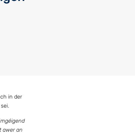
ch in der
sei.
 Ëmgéigend
et awer an