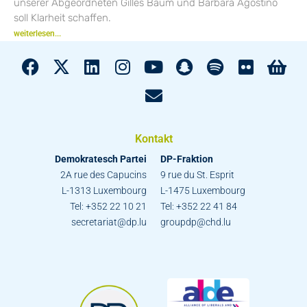
unserer Abgeordneten Gilles Baum und Barbara Agostino
soll Klarheit schaffen.
weiterlesen...
Kontakt
Demokratesch Partei
DP-Fraktion
2A rue des Capucins
9 rue du St. Esprit
L-1313 Luxembourg
L-1475 Luxembourg
Tel: +352 22 10 21
Tel: +352 22 41 84
secretariat@dp.lu
groupdp@chd.lu